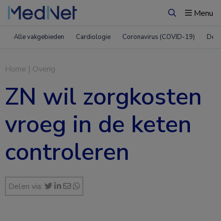
Menu
Zoeken
Alle vakgebieden
Cardiologie
Coronavirus (COVID-19)
Derm
Home
|
Overig
ZN wil zorgkosten
vroeg in de keten
controleren
Delen via: