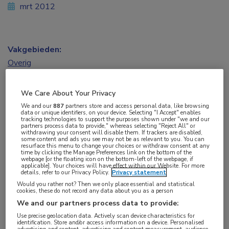
mrt 2012
Vakgebieden:
Overig
We Care About Your Privacy
We and our
887
partners store and access personal data, like browsing
data or unique identifiers, on your device. Selecting "I Accept" enables
tracking technologies to support the purposes shown under "we and our
partners process data to provide," whereas selecting "Reject All" or
Zorgverzekeraars Nederland (ZN) vindt dat
withdrawing your consent will disable them. If trackers are disabled,
some content and ads you see may not be as relevant to you. You can
controles op zorgkosten zo vroeg mogelijk in de
resurface this menu to change your choices or withdraw consent at any
time by clicking the Manage Preferences link on the bottom of the
keten moeten plaatsvinden. Dat betekent dat
webpage [or the floating icon on the bottom-left of the webpage, if
applicable]. Your choices will have effect within our Website. For more
details, refer to our Privacy Policy.
Privacy statement
zorgaanbieders beter en vaker gecontroleerd
Would you rather not? Then we only place essential and statistical
moeten worden.
cookies, these do not record any data about you as a person
We and our partners process data to provide:
Met die controles kunnen arbeidsintensieve en dure
Use precise geolocation data. Actively scan device characteristics for
identification. Store and/or access information on a device. Personalised
materiële controles achteraf door zorgverzekeraars