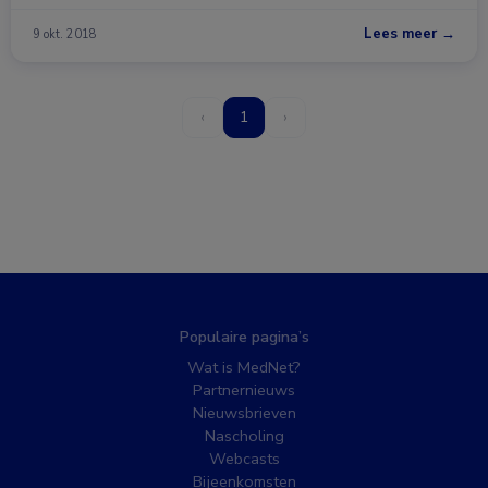
Lees meer →
9 okt. 2018
‹
1
›
Populaire pagina’s
Wat is MedNet?
Partnernieuws
Nieuwsbrieven
Nascholing
Webcasts
Bijeenkomsten