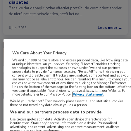
diabetes
Behalve dat dapagliflozine effectief proteïnurie vermindert zonder
de nierfunctie te beïnvloeden, heeft het na …
Lees meer →
6 jun. 2025
Nieuws
Nefrologie
We Care About Your Privacy
We and our
889
partners store and access personal data, like browsing data
or unique identifiers, on your device. Selecting "I Accept" enables tracking
technologies to support the purposes shown under "we and our partners
process data to provide," whereas selecting "Reject All" or withdrawing your
consent will disable them. If trackers are disabled, some content and ads you
see may not be as relevant to you. You can resurface this menu to change your
choices or withdraw consent at any time by clicking the Manage Preferences
link on the bottom of the webpage [or the floating icon on the bottom-left of the
webpage, if applicable]. Your choices will have effect within our Website. For
more details, refer to our Privacy Policy.
Privacy statement
Would you rather not? Then we only place essential and statistical cookies,
these do not record any data about you as a person
Effecten van langdurig gebruik denosumab op
We and our partners process data to provide:
botdichtheid bij dialysepatiënten
Japanse onderzoekers onderzochten het effect van langdurig
Use precise geolocation data. Actively scan device characteristics for
identification. Store and/or access information on a device. Personalised
gebruik én stoppen van denosumab op de bot …
advertising and content, advertising and content measurement, audience
research and services development.