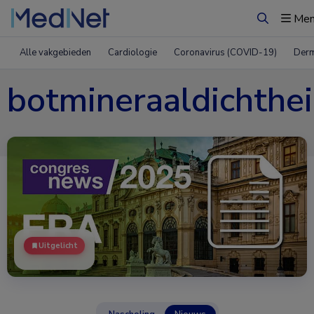
Me
Zoeken
Alle vakgebieden
Cardiologie
Coronavirus (COVID-19)
Derm
botmineraaldichthe
Uitgelicht