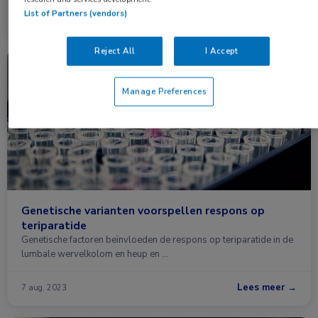
List of Partners (vendors)
Lees meer →
18 dec. 2023
Reject All
I Accept
Nieuws
Endocrinologie, Reumatologie
Manage Preferences
Genetische varianten voorspellen respons op
teriparatide
Genetische factoren beïnvloeden de respons op teriparatide in de
lumbale wervelkolom en heup en …
Lees meer →
7 aug. 2023