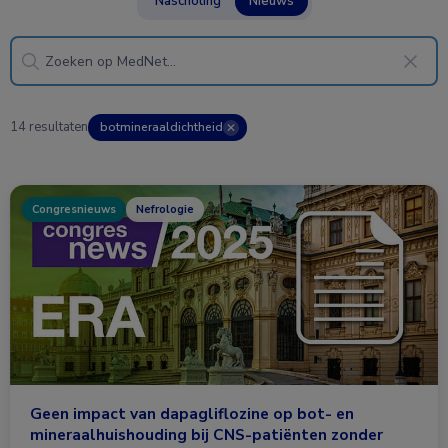
Nascholing
Nieuws
14 resultaten
botmineraaldichtheid
✕
Congresnieuws
Nefrologie
Geen impact van dapagliflozine op bot- en
mineraalhuishouding bij CNS-patiënten zonder