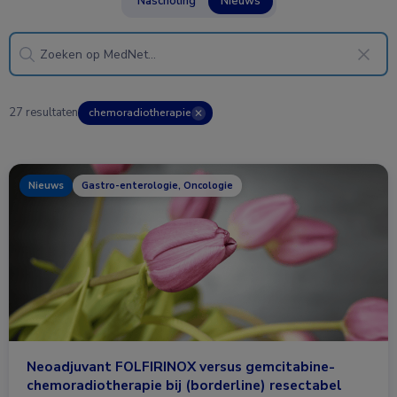
Nascholing
Nieuws
27 resultaten
chemoradiotherapie
✕
Nieuws
Gastro-enterologie, Oncologie
Neoadjuvant FOLFIRINOX versus gemcitabine-
chemoradiotherapie bij (borderline) resectabel