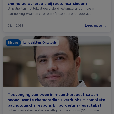
chemoradiotherapie bij rectumcarcinoom
Bij patiënten met lokaal gevorderd rectumcarcinoom die in
aanmerking kwamen voor een sfinctersparende operatie …
Lees meer →
6 jun. 2023
Nieuws
Longziekten, Oncologie
Toevoeging van twee immuuntherapeutica aan
neoadjuvante chemoradiatie verdubbelt complete
pathologische respons bij borderline-resectabele
longkanker
Lokaal gevorderd niet-kleincellig longcarcinoom (NSCLC) met