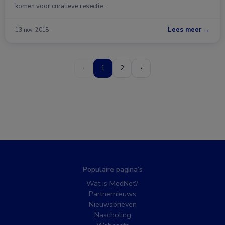
komen voor curatieve resectie …
Lees meer →
13 nov. 2018
‹
1
2
›
Populaire pagina’s
Wat is MedNet?
Partnernieuws
Nieuwsbrieven
Nascholing