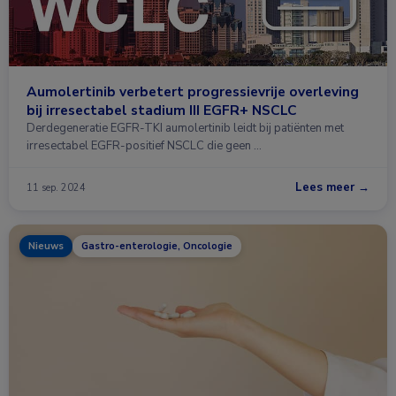
Aumolertinib verbetert progressievrije overleving
bij irresectabel stadium III EGFR+ NSCLC
Derdegeneratie EGFR-TKI aumolertinib leidt bij patiënten met
irresectabel EGFR-positief NSCLC die geen …
Lees meer →
11 sep. 2024
Nieuws
Gastro-enterologie, Oncologie