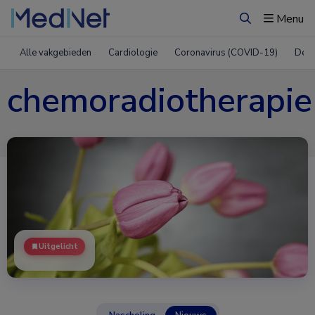
Menu
Zoeken
Alle vakgebieden
Cardiologie
Coronavirus (COVID-19)
Derm
chemoradiotherapie
Uitgelicht