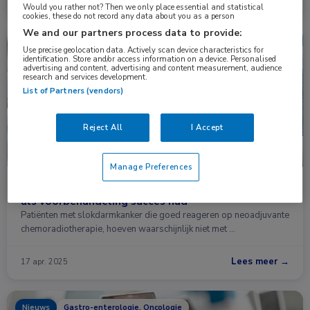
Would you rather not? Then we only place essential and statistical
cookies, these do not record any data about you as a person
We and our partners process data to provide:
Nieuws
Gastro-enterologie, Heelkunde, Oncologie
Use precise geolocation data. Actively scan device characteristics for
identification. Store and/or access information on a device. Personalised
advertising and content, advertising and content measurement, audience
research and services development.
List of Partners (vendors)
Reject All
I Accept
Manage Preferences
Wachten met operatie slokdarmkanker lijkt veilig
als voorbehandeling succes had
Patiënten met slokdarmkanker die goed reageren op neoadjuvante
chemoradiotherapie, hoeven waarschijnlijk niet met …
Lees meer →
17 apr. 2025
Nieuws
Gastro-enterologie, Oncologie