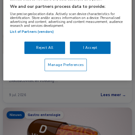
Nieuws
Gastro-enterologie
We and our partners process data to provide:
Use precise geolocation data. Actively scan device characteristics for
identification. Store and/or access information on a device. Personalised
advertising and content, advertising and content measurement, audience
research and services development.
List of Partners (vendors)
Reject All
I Accept
Handknijpkracht mogelijk bruikbare biomarker bij
Manage Preferences
IBD
Handknijpkracht lijkt een eenvoudige en goedkope manier om de
ziekteactiviteit en voeding …
Lees meer →
9 jul. 2026
Nieuws
Gastro-enterologie