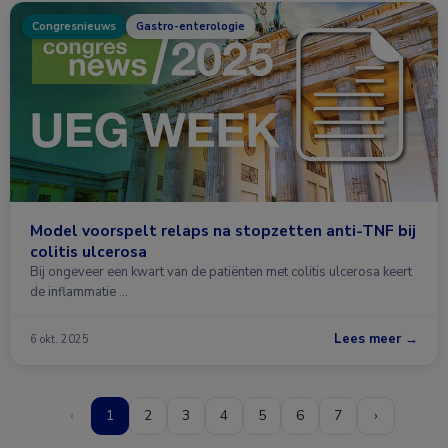
Congresnieuws
Gastro-enterologie
Model voorspelt relaps na stopzetten anti-TNF bij
colitis ulcerosa
Bij ongeveer een kwart van de patiënten met colitis ulcerosa keert
de inflammatie …
Lees meer →
6 okt. 2025
‹
1
2
3
4
5
6
7
›