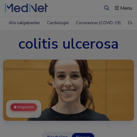
Menu
Zoeken
Alle vakgebieden
Cardiologie
Coronavirus (COVID-19)
Derm
colitis ulcerosa
Uitgelicht