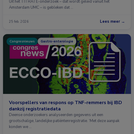
Uit het TITRATE-onderzoek – dat wordt geleid vanuit het
Amsterdam UMC – is gebleken dat …
Lees meer →
25 feb. 2026
Congresnieuws
Gastro-enterologie
Voorspellers van respons op TNF-remmers bij IBD
dankzij registratiedata
Deense onderzoekers analyseerden gegevens uit een
grootschalige, landelijke patiëntenregistratie. ‘Met deze aanpak
konden we …