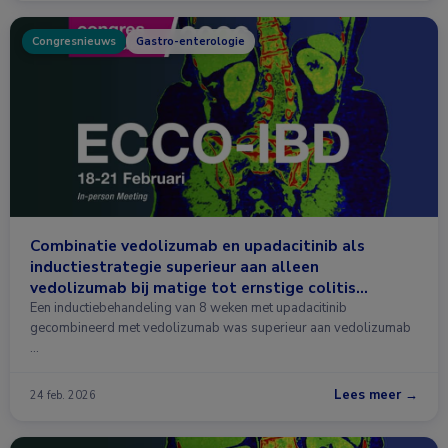
Congresnieuws
Gastro-enterologie
Combinatie vedolizumab en upadacitinib als
inductiestrategie superieur aan alleen
vedolizumab bij matige tot ernstige colitis
ulcerosa
Een inductiebehandeling van 8 weken met upadacitinib
gecombineerd met vedolizumab was superieur aan vedolizumab
…
Lees meer →
24 feb. 2026