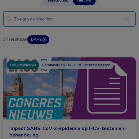
Nascholing
Nieuws
34 resultaten
DAA’s
✕
Congresnieuws
Coronavirus (COVID-19), Infectieziekten
Impact SARS-CoV-2-epidemie op HCV-testen en -
behandeling