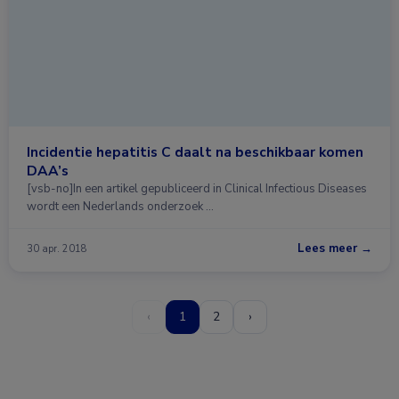
Incidentie hepatitis C daalt na beschikbaar komen
DAA’s
[vsb-no]In een artikel gepubliceerd in Clinical Infectious Diseases
wordt een Nederlands onderzoek …
Lees meer →
30 apr. 2018
‹
1
2
›