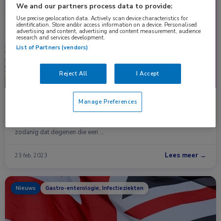
Congresnieuws
Gastro-enterologie, Infectieziekten
We and our partners process data to provide:
Use precise geolocation data. Actively scan device characteristics for
identification. Store and/or access information on a device. Personalised
advertising and content, advertising and content measurement, audience
research and services development.
List of Partners (vendors)
Reject All
I Accept
Hoger risico herinfectie HCV na behandeling met
Manage Preferences
DAA dan met IFN
Het gedrag van mannen die seks hebben met mannen verschilt
zodanig dat degenen die een …
Lees meer →
23 feb. 2023
Nieuws
Gastro-enterologie, Infectieziekten