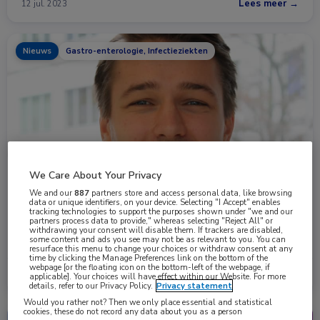
Lees meer →
12 jul. 2023
Nieuws
Gastro-enterologie, Infectieziekten
We Care About Your Privacy
We and our
887
partners store and access personal data, like browsing
Succes in aanpak HCV-infecties, gerichte aandacht
data or unique identifiers, on your device. Selecting "I Accept" enables
blijft nodig
tracking technologies to support the purposes shown under "we and our
partners process data to provide," whereas selecting "Reject All" or
In de behandeling van chronische hepatitis C-virus (HCV)-infecties
withdrawing your consent will disable them. If trackers are disabled,
some content and ads you see may not be as relevant to you. You can
is in 2014 een belangrijke …
resurface this menu to change your choices or withdraw consent at any
time by clicking the Manage Preferences link on the bottom of the
webpage [or the floating icon on the bottom-left of the webpage, if
Lees meer →
19 apr. 2023
applicable]. Your choices will have effect within our Website. For more
details, refer to our Privacy Policy.
Privacy statement
Would you rather not? Then we only place essential and statistical
cookies, these do not record any data about you as a person