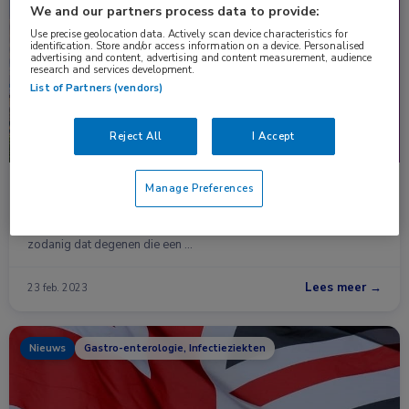
Congresnieuws
Gastro-enterologie, Infectieziekten
We and our partners process data to provide:
Use precise geolocation data. Actively scan device characteristics for
identification. Store and/or access information on a device. Personalised
advertising and content, advertising and content measurement, audience
research and services development.
List of Partners (vendors)
Reject All
I Accept
Hoger risico herinfectie HCV na behandeling met
Manage Preferences
DAA dan met IFN
Het gedrag van mannen die seks hebben met mannen verschilt
zodanig dat degenen die een …
Lees meer →
23 feb. 2023
Nieuws
Gastro-enterologie, Infectieziekten