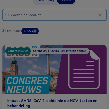
Nascholing
Nieuws
34 resultaten
DAA’s
✕
Congresnieuws
Coronavirus (COVID-19), Infectieziekten
Impact SARS-CoV-2-epidemie op HCV-testen en -
behandeling