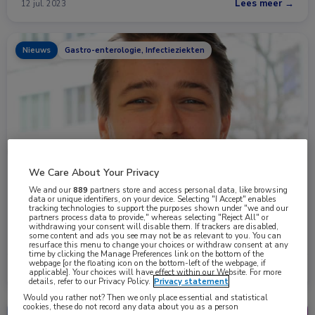
Lees meer →
12 jul. 2023
Nieuws
Gastro-enterologie, Infectieziekten
We Care About Your Privacy
We and our
889
partners store and access personal data, like browsing
Succes in aanpak HCV-infecties, gerichte aandacht
data or unique identifiers, on your device. Selecting "I Accept" enables
blijft nodig
tracking technologies to support the purposes shown under "we and our
partners process data to provide," whereas selecting "Reject All" or
In de behandeling van chronische hepatitis C-virus (HCV)-infecties
withdrawing your consent will disable them. If trackers are disabled,
some content and ads you see may not be as relevant to you. You can
is in 2014 een belangrijke …
resurface this menu to change your choices or withdraw consent at any
time by clicking the Manage Preferences link on the bottom of the
webpage [or the floating icon on the bottom-left of the webpage, if
Lees meer →
19 apr. 2023
applicable]. Your choices will have effect within our Website. For more
details, refer to our Privacy Policy.
Privacy statement
Would you rather not? Then we only place essential and statistical
cookies, these do not record any data about you as a person