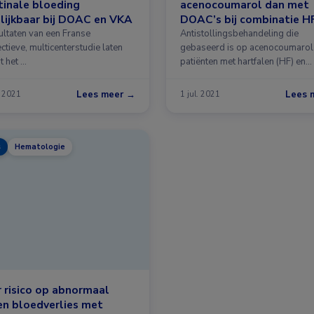
tinale bloeding
acenocoumarol dan met
lijkbaar bij DOAC en VKA
DOAC’s bij combinatie H
AF
ultaten van een Franse
Antistollingsbehandeling die
tieve, multicenterstudie laten
gebaseerd is op acenocoumarol 
t het …
patiënten met hartfalen (HF) en
atriumfibrilleren (AF …
Lees meer →
Lees 
. 2021
1 jul. 2021
s
Hematologie
r risico op abnormaal
en bloedverlies met