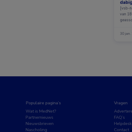
dabig
warfa
[vsb-n
van 18 
geasso
30 jan.
Populaire pagina’s
Vragen
Wat is MedNet?
Adverter
Partnernieuws
FAQ’s
Nieuwsbrieven
Helpdesk
Nascholing
Contact