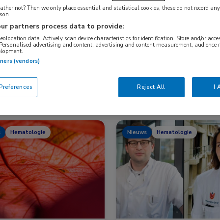
ther not? Then we only place essential and statistical cookies, these do not record an
rson
ur partners process data to provide:
Nascholing
Nieuws
geolocation data. Actively scan device characteristics for identification. Store and/or acc
 Personalised advertising and content, advertising and content measurement, audience 
elopment.
tners (vendors)
references
Reject All
I 
s
Hematologie
Nieuws
Hematologie