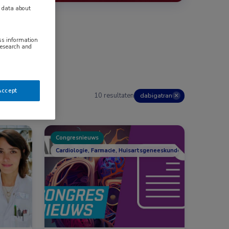
y data about
ess information
research and
Accept
10 resultaten
dabigatran
✕
Congresnieuws
Cardiologie, Farmacie, Huisartsgeneeskunde