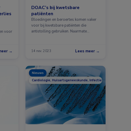
r
DOAC’s bij kwetsbare
rlies
patiënten
Bloedingen en beroertes komen vaker
voor bij kwetsbare patiënten die
antistolling gebruiken. Naarmate
en voor
patiënten …
meer →
Lees meer →
14 nov. 2023
Nieuws
Cardiologie, Huisartsgeneeskunde, Infectieziekten