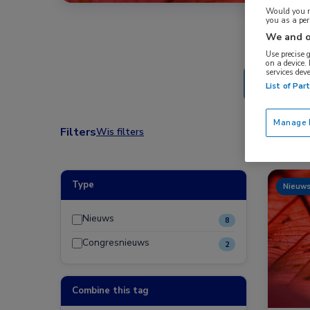
Would you ra
you as a pe
We and o
Use precise 
on a device.
services dev
List of Par
Manage P
Filters
Wis filters
Type
Nieuw
Nieuws
8
Congresnieuws
2
Combine this tag