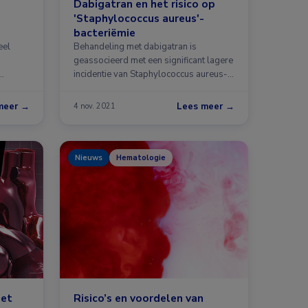
Dabigatran en het risico op
'Staphylococcus aureus'-
bacteriëmie
eel
Behandeling met dabigatran is
geassocieerd met een significant lagere
incidentie van Staphylococcus aureus-
bacteriëmie …
meer →
Lees meer →
4 nov. 2021
Nieuws
Hematologie
met
Risico’s en voordelen van