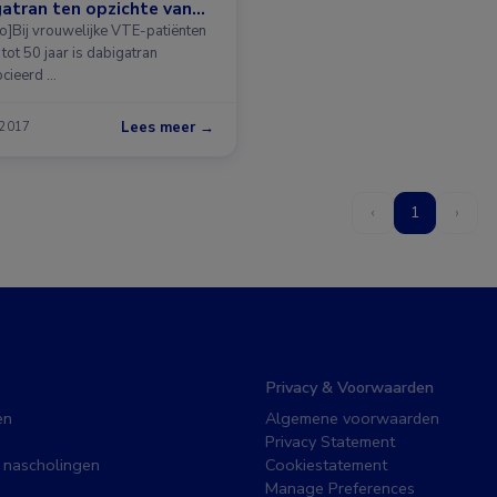
atran ten opzichte van
rine
o]Bij vrouwelijke VTE-patiënten
tot 50 jaar is dabigatran
cieerd …
Lees meer →
 2017
‹
1
›
Privacy & Voorwaarden
en
Algemene voorwaarden
Privacy Statement
 nascholingen
Cookiestatement
Manage Preferences