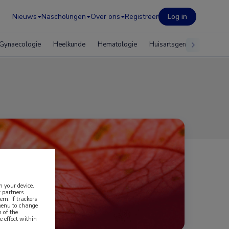
Nieuws
Nascholingen
Over ons
Registreer
Log in
Gynaecologie
Heelkunde
Hematologie
Huisartsgeneeskunde
n your device.
 partners
em. If trackers
 menu to change
 of the
e effect within