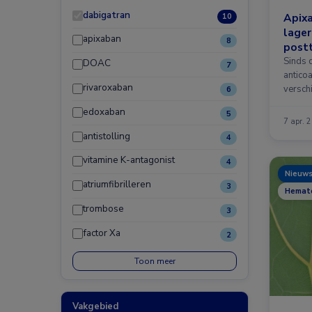
dabigatran
Apix
10
lager
apixaban
8
post
diep
Sinds d
DOAC
7
antico
rivaroxaban
verschi
6
edoxaban
5
7 apr. 
antistolling
4
vitamine K-antagonist
4
Nieuw
atriumfibrilleren
3
Hemato
trombose
3
factor Xa
2
Toon meer
Vakgebied