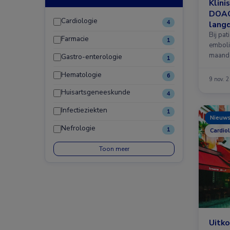
Klini
DOAC 
Cardiologie
4
lang
Bij pa
Farmacie
1
emboli
maanden
Gastro-enterologie
1
Hematologie
6
9 nov. 
Huisartsgeneeskunde
4
Infectieziekten
1
Nieuw
Nefrologie
1
Cardio
Toon meer
Uitk