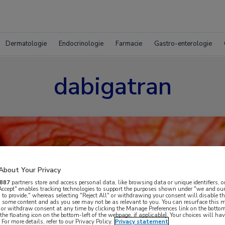
Dermatologie
Endocrinologie
Farmacie
Gastro-enterologie
dabigatran
About Your Privacy
887
partners store and access personal data, like browsing data or unique identifiers, o
 Accept" enables tracking technologies to support the purposes shown under "we and our
 to provide," whereas selecting "Reject All" or withdrawing your consent will disable th
, some content and ads you see may not be as relevant to you. You can resurface this
 or withdraw consent at any time by clicking the Manage Preferences link on the bottom
the floating icon on the bottom-left of the webpage, if applicable]. Your choices will hav
For more details, refer to our Privacy Policy.
Privacy statement