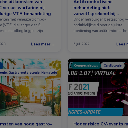
sche uitkomsten van
Antitrombotische
versus warfarine bij
behandeling niet
durige VTE-behandeling
vanzelfsprekend bij
dialysepatiënten
tiënten met veneuze trombo-
Onder nefrologen bestaat nog v
e (VTE) die langer dan 6
onduidelijkheid over de juiste
 antistolling krijgen, zijn …
toediening van antitrombotische
middelen bij hun …
Lees meer →
Lees 
2023
5 jul. 2022
s
Congresnieuws
Cardiologie
logie, Gastro-enterologie, Hematologie, Huisartsgeneeskunde
omsten van hoge gastro-
Hoger risico CV-events 