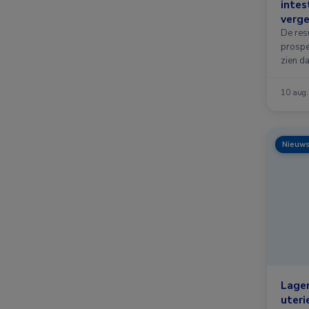
intes
verge
De res
prospec
zien da
10 aug
Nieuw
​Lage
uteri