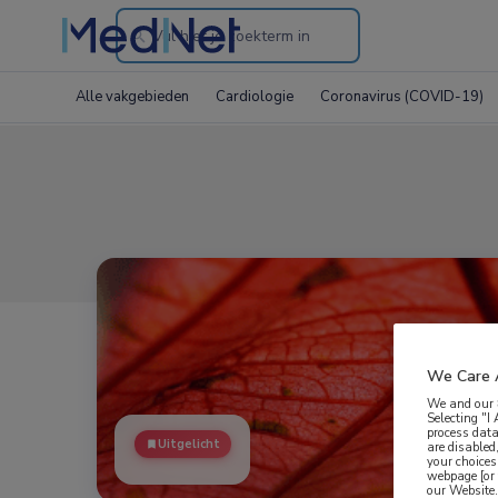
Search
through
Alle vakgebieden
Cardiologie
Coronavirus (COVID-19)
the
website
We Care 
We and our
Selecting "I
process data
Uitgelicht
are disabled
your choices
webpage [or 
our Website. 