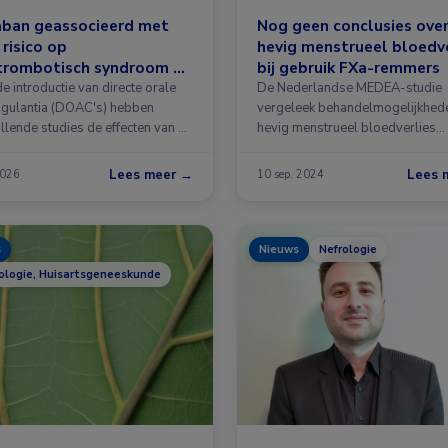
aban geassocieerd met
Nog geen conclusies ove
 risico op
hevig menstrueel bloedve
trombotisch syndroom na
bij gebruik FXa-remmers
veneuze trombose
e introductie van directe orale
De Nederlandse MEDEA-studie
agulantia (DOAC's) hebben
vergeleek behandelmogelijkhed
llende studies de effecten van …
hevig menstrueel bloedverlies
vanwege …
Lees meer →
Lees 
2026
10 sep. 2024
s
Nieuws
Nefrologie
logie, Huisartsgeneeskunde