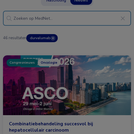
Nascholing
Nieuws
46 resultaten
durvalumab
✕
Congresnieuws
Oncologie
Combinatiebehandeling succesvol bij
hepatocellulair carcinoom