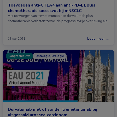
Toevoegen anti-CTLA4 aan anti-PD-L1 plus
chemotherapie succesvol bij mNSCLC
Het toevoegen van tremelimumab aan durvalumab plus
chemotherapie verbetert zowel de progressievrije overleving als
…
Lees meer →
13 sep. 2021
Congresnieuws
Oncologie, Urologie
Durvalumab met of zonder tremelimumab bij
uitgezaaid urotheelcarcinoom