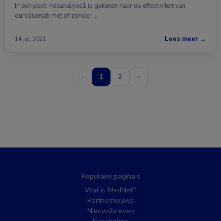
In een post-hocanalyse1 is gekeken naar de effectiviteit van
durvalumab met of zonder …
Lees meer →
14 jul. 2021
‹
1
2
›
Populaire pagina’s
Wat is MedNet?
Partnernieuws
Nieuwsbrieven