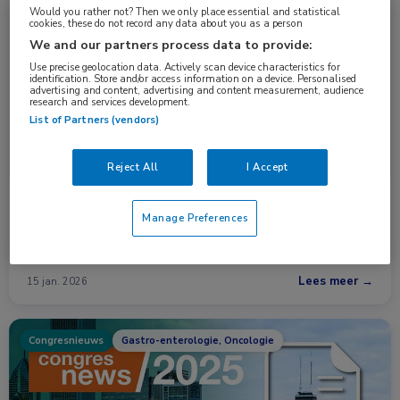
Would you rather not? Then we only place essential and statistical
Nieuws
Longziekten, Oncologie
cookies, these do not record any data about you as a person
We and our partners process data to provide:
Use precise geolocation data. Actively scan device characteristics for
identification. Store and/or access information on a device. Personalised
advertising and content, advertising and content measurement, audience
research and services development.
List of Partners (vendors)
Reject All
I Accept
Tarlatamab effectief als onderhoud bij SCLC
Manage Preferences
Tarlatamab plus een PD-L1-remmer als onderhoudsbehandeling
na eerstelijns chemo-immunotherapie …
Lees meer →
15 jan. 2026
Congresnieuws
Gastro-enterologie, Oncologie