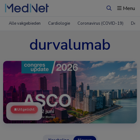
Menu
Zoeken
Alle vakgebieden
Cardiologie
Coronavirus (COVID-19)
Derm
durvalumab
Uitgelicht