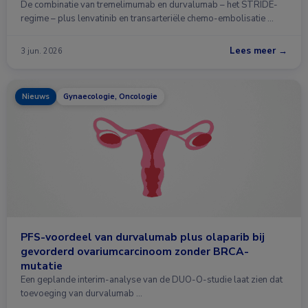
De combinatie van tremelimumab en durvalumab – het STRIDE-
regime – plus lenvatinib en transarteriële chemo-embolisatie …
Lees meer →
3 jun. 2026
Nieuws
Gynaecologie, Oncologie
PFS-voordeel van durvalumab plus olaparib bij
gevorderd ovariumcarcinoom zonder BRCA-
mutatie
Een geplande interim-analyse van de DUO-O-studie laat zien dat
toevoeging van durvalumab …