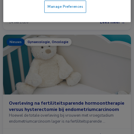
De combinatie van een GLP-1-receptoragonist (GLP-1RA) en een
Manage Preferences
progestageen is geassocieerd …
Lees meer →
14 mei 2026
Nieuws
Gynaecologie, Oncologie
Overleving na fertiliteitsparende hormoontherapie
versus hysterectomie bij endometriumcarcinoom
Hoewel de totale overleving bij vrouwen met vroegstadium
endometriumcarcinoom lager is na fertiliteitsparende …