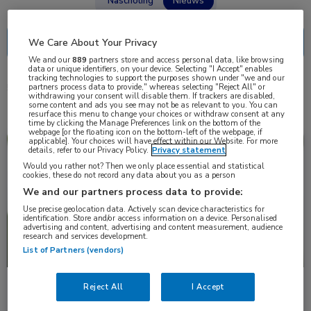
Nascholing
Nieuws
We Care About Your Privacy
We and our
889
partners store and access personal data, like browsing
data or unique identifiers, on your device. Selecting "I Accept" enables
tracking technologies to support the purposes shown under "we and our
partners process data to provide," whereas selecting "Reject All" or
5 resultaten
hysterectomie
✕
withdrawing your consent will disable them. If trackers are disabled,
some content and ads you see may not be as relevant to you. You can
resurface this menu to change your choices or withdraw consent at any
time by clicking the Manage Preferences link on the bottom of the
webpage [or the floating icon on the bottom-left of the webpage, if
applicable]. Your choices will have effect within our Website. For more
Nieuws
Huisartsgeneeskunde, Oncologie
details, refer to our Privacy Policy.
Privacy statement
Would you rather not? Then we only place essential and statistical
cookies, these do not record any data about you as a person
We and our partners process data to provide:
Use precise geolocation data. Actively scan device characteristics for
identification. Store and/or access information on a device. Personalised
advertising and content, advertising and content measurement, audience
research and services development.
List of Partners (vendors)
Toevoegen GLP-1RA aan progestageen verlaagt
Reject All
I Accept
risico op endometriumcarcinoom