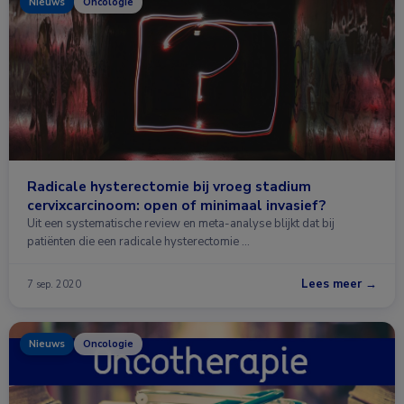
Nieuws
Oncologie
Radicale hysterectomie bij vroeg stadium
cervixcarcinoom: open of minimaal invasief?
Uit een systematische review en meta-analyse blijkt dat bij
patiënten die een radicale hysterectomie …
Lees meer →
7 sep. 2020
Nieuws
Oncologie