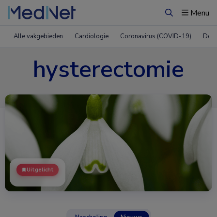
Menu
Zoeken
Alle vakgebieden
Cardiologie
Coronavirus (COVID-19)
Derm
hysterectomie
Uitgelicht