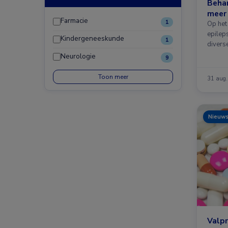
Behan
meer
Farmacie
1
Op het
epilep
Kindergeneeskunde
1
divers
Neurologie
9
Toon meer
31 aug
Nieuw
Valpr