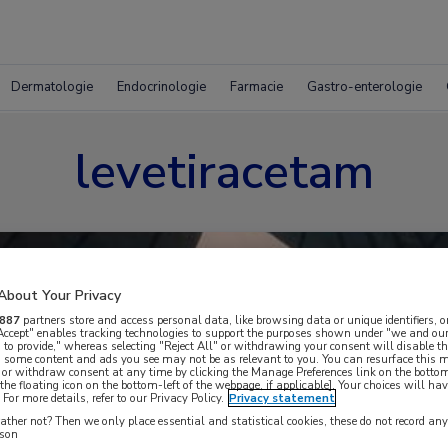
Dermatologie
Endocrinologie
Farmacie
Gastro-enterologie
levetiracetam
About Your Privacy
887
partners store and access personal data, like browsing data or unique identifiers, o
 Accept" enables tracking technologies to support the purposes shown under "we and our
 to provide," whereas selecting "Reject All" or withdrawing your consent will disable th
, some content and ads you see may not be as relevant to you. You can resurface this
 or withdraw consent at any time by clicking the Manage Preferences link on the bottom
the floating icon on the bottom-left of the webpage, if applicable]. Your choices will hav
For more details, refer to our Privacy Policy.
Privacy statement
ther not? Then we only place essential and statistical cookies, these do not record an
rson