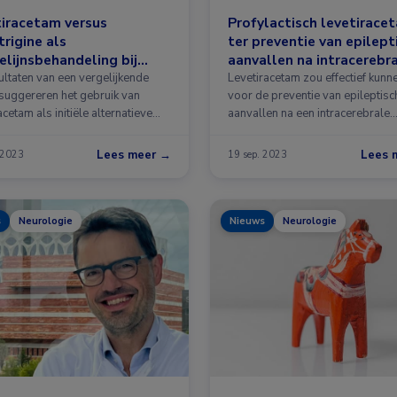
iracetam versus
Profylactisch levetirace
rigine als
ter preventie van epilept
elijnsbehandeling bij
aanvallen na intracerebr
wen met IGE
bloeding
ultaten van een vergelijkende
Levetiracetam zou effectief kunne
 suggereren het gebruik van
voor de preventie van epileptisc
acetam als initiële alternatieve
aanvallen na een intracerebrale
…
bloeding …
Lees meer →
Lees 
 2023
19 sep. 2023
s
Neurologie
Nieuws
Neurologie