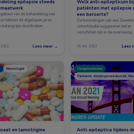
deling epilepsie steeds
Welk anti-epilepticum bi
 maatwerk
patiënten met epilepsie 
een beroerte?
 gebied van de behandeling van
sie hebben de afgelopen jaren
De bevindingen van een Zweed
e belangrijke doorbraken …
cohortstudie suggereren dat er
verschillen zijn in de overleving 
Lees meer →
Lees 
. 2022
28 mrt. 2022
s
Neurologie
Congresnieuws
Farmacie, Kindergeneeskunde, Ne
oaat en lamotrigine
Anti-epileptica tijdens d