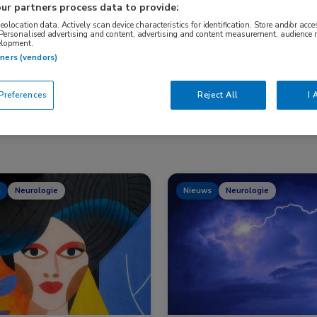
ur partners process data to provide:
geolocation data. Actively scan device characteristics for identification. Store and/or acc
 Personalised advertising and content, advertising and content measurement, audience 
Nascholing
Nieuws
elopment.
tners (vendors)
references
Reject All
I 
s
Neurologie
Nieuws
Neurologie