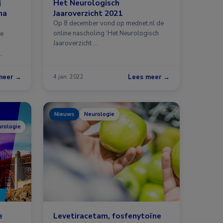
j
Het Neurologisch
na
Jaaroverzicht 2021
Op 8 december vond op mednet.nl de
online nascholing ‘Het Neurologisch
se
Jaaroverzicht …
…
meer →
Lees meer →
4 jan. 2022
Nieuws
Neurologie
urologie
e
Levetiracetam, fosfenytoïne