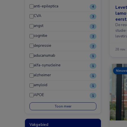
anti-epileptica
Levet
4
lamot
CVA
3
eerst
vrou
De res
angst
2
studie
cognitie
levetir
2
mono 
depressie
2
28 nov.
aducanumab
1
alfa-synucleïne
1
Nieuw
alzheimer
1
amyloid
1
APOE
1
Toon meer
Vakgebied