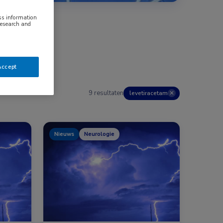
ess information
research and
Accept
9 resultaten
levetiracetam
✕
Nieuws
Neurologie