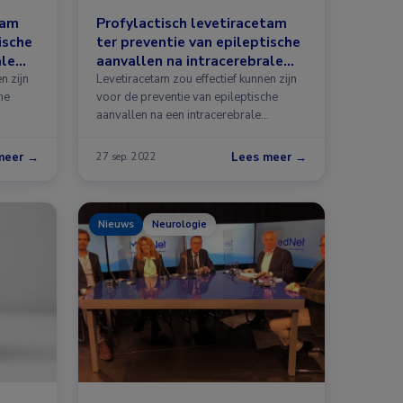
tam
Profylactisch levetiracetam
ische
ter preventie van epileptische
ale
aanvallen na intracerebrale
bloeding
n zijn
Levetiracetam zou effectief kunnen zijn
he
voor de preventie van epileptische
aanvallen na een intracerebrale
bloeding …
meer →
Lees meer →
27 sep. 2022
Nieuws
Neurologie