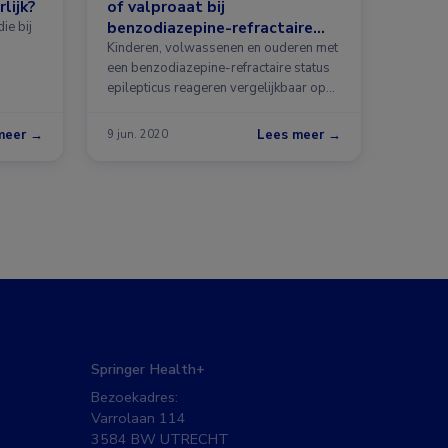
lijk?
of valproaat bij
benzodiazepine-refractaire
ie bij
status epilepticus?
Kinderen, volwassenen en ouderen met
een benzodiazepine-refractaire status
epilepticus reageren vergelijkbaar op
levetiracetam …
meer →
Lees meer →
9 jun. 2020
Springer Health+
Bezoekadres:
Varrolaan 114
3584 BW UTRECHT