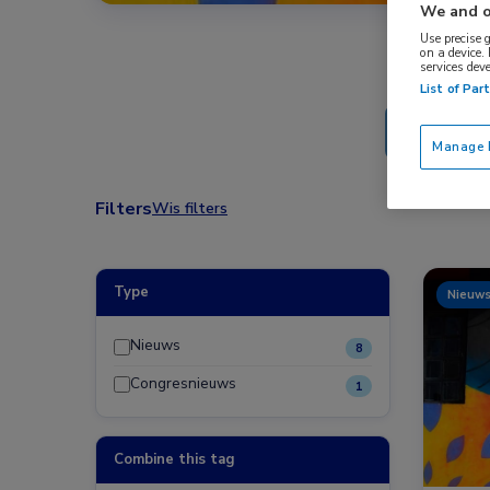
We and o
Use precise 
on a device.
services dev
List of Par
Manage P
Filters
Wis filters
Type
Nieuw
Nieuws
8
Congresnieuws
1
Combine this tag