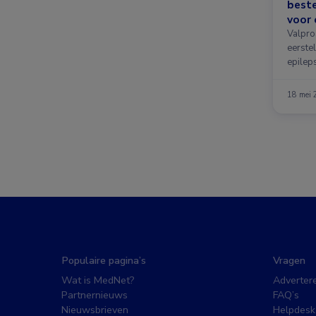
beste
voor 
Valproa
eerste
epilep
18 mei
Populaire pagina’s
Vragen
Wat is MedNet?
Adverter
Partnernieuws
FAQ’s
Nieuwsbrieven
Helpdesk