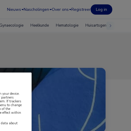
Nieuws
Nascholingen
Over ons
Registreer
Log in
Gynaecologie
Heelkunde
Hematologie
Huisartsgeneeskunde
n your device.
 partners
em. If trackers
 menu to change
 of the
e effect within
y data about