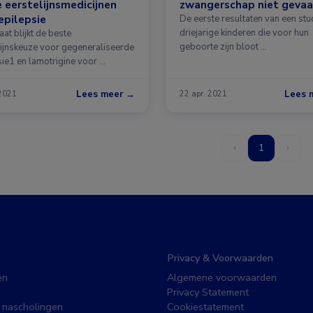
 eerstelijnsmedicijnen
zwangerschap niet gevaar
epilepsie
De eerste resultaten van een stud
driejarige kinderen die voor hun
at blijkt de beste
geboorte zijn bloot …
lijnskeuze voor gegeneraliseerde
sie1 en lamotrigine voor …
Lees meer →
Lees 
 2021
22 apr. 2021
‹
1
›
Privacy & Voorwaarden
en
Algemene voorwaarden
Privacy Statement
 nascholingen
Cookiestatement