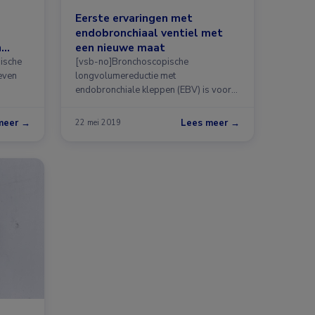
Eerste ervaringen met
endobronchiaal ventiel met
n
een nieuwe maat
gische
[vsb-no]Bronchoscopische
even
longvolumereductie met
endobronchiale kleppen (EBV) is voor
patiënten met …
meer →
Lees meer →
22 mei 2019