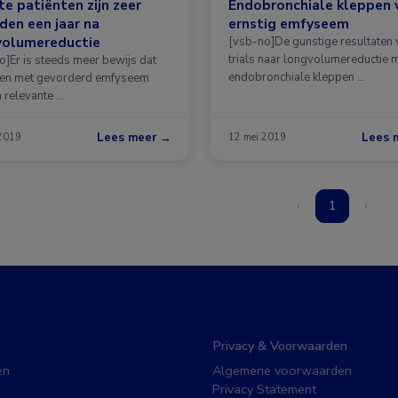
e patiënten zijn zeer
Endobronchiale kleppen 
den een jaar na
ernstig emfyseem
volumereductie
[vsb-no]De gunstige resultaten 
trials naar longvolumereductie 
o]Er is steeds meer bewijs dat
endobronchiale kleppen …
ten met gevorderd emfyseem
h relevante …
Lees meer →
Lees 
 2019
12 mei 2019
‹
1
›
Privacy & Voorwaarden
en
Algemene voorwaarden
Privacy Statement