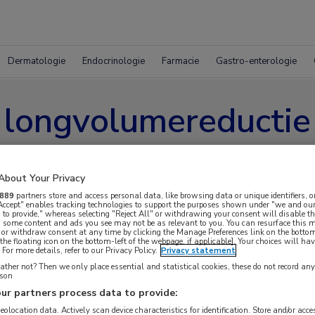
Dermatologie
Endocrinologie
Farmacie
Gastro-enterologie
longvolumereductie
About Your Privacy
889
partners store and access personal data, like browsing data or unique identifiers, o
 Accept" enables tracking technologies to support the purposes shown under "we and our
 to provide," whereas selecting "Reject All" or withdrawing your consent will disable th
, some content and ads you see may not be as relevant to you. You can resurface this
 or withdraw consent at any time by clicking the Manage Preferences link on the bottom
the floating icon on the bottom-left of the webpage, if applicable]. Your choices will hav
For more details, refer to our Privacy Policy.
Privacy statement
ther not? Then we only place essential and statistical cookies, these do not record an
rson
ur partners process data to provide:
geolocation data. Actively scan device characteristics for identification. Store and/or acc