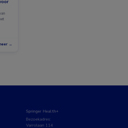
voor
van
met
meer →
Springer Health+
Bezoekadres:
Varrolaan 114