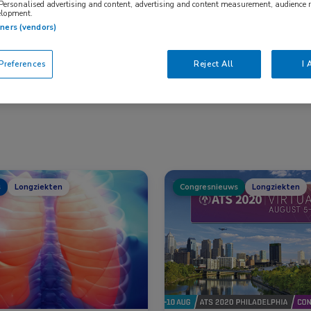
 Personalised advertising and content, advertising and content measurement, audience 
elopment.
tners (vendors)
Nascholing
Nieuws
references
Reject All
I 
s
Longziekten
Congresnieuws
Longziekten