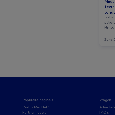
Meest
tevre
long
[vsb-n
patiën
klinisc
21 mei
Populaire pagina’s
Vragen
Wat is MedNet?
Adverter
Partnernieuws
FAQ’s