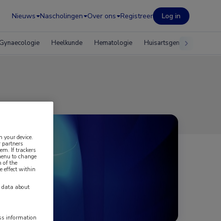
Nieuws
Nascholingen
Over ons
Registreer
Log in
Gynaecologie
Heelkunde
Hematologie
Huisartsgeneeskunde
n your device.
 partners
em. If trackers
 menu to change
 of the
e effect within
y data about
ess information