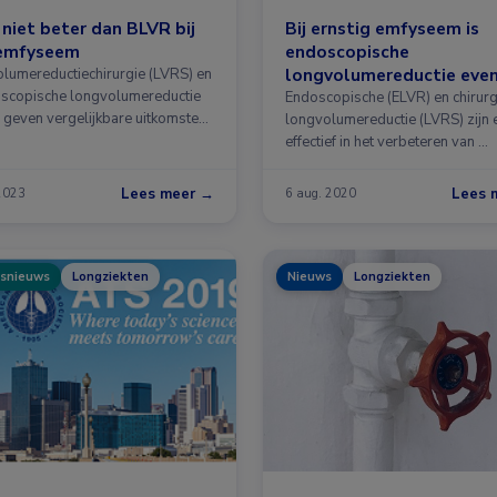
niet beter dan BLVR bij
Bij ernstig emfyseem is
emfyseem
endoscopische
longvolumereductie eve
lumereductiechirurgie (LVRS) en
scopische longvolumereductie
effectief als chirurgische
Endoscopische (ELVR) en chirur
 geven vergelijkbare uitkomsten
longvolumereductie (LVRS) zijn 
effectief in het verbeteren van …
Lees meer →
Lees 
 2023
6 aug. 2020
snieuws
Longziekten
Nieuws
Longziekten