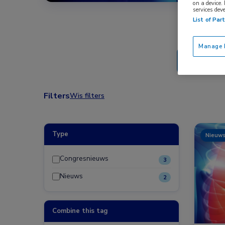
on a device.
services dev
List of Par
Manage P
Filters
Wis filters
Type
Nieuw
Congresnieuws
3
Nieuws
2
Combine this tag