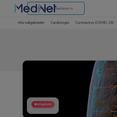
Search
through
Alle vakgebieden
Cardiologie
Coronavirus (COVID-19)
the
website
Uitgelicht