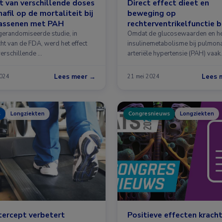
t van verschillende doses
Direct effect dieet en
nafil op de mortaliteit bij
beweging op
assenen met PAH
rechterventrikelfunctie bi
PAH
 gerandomiseerde studie, in
Omdat de glucosewaarden en h
ht van de FDA, werd het effect
insulinemetabolisme bij pulmon
verschillende …
arteriële hypertensie (PAH) vaak
verstoord …
Lees meer →
Lees 
2024
21 mei 2024
s
Longziekten
Congresnieuws
Longziekten
ercept verbetert
Positieve effecten krach