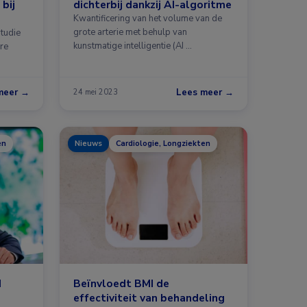
bij
dichterbij dankzij AI-algoritme
Kwantificering van het volume van de
grote arterie met behulp van
studie
kunstmatige intelligentie (AI …
ire
meer →
Lees meer →
24 mei 2023
en
Nieuws
Cardiologie, Longziekten
d
Beïnvloedt BMI de
effectiviteit van behandeling