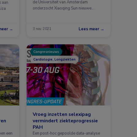
de Universiteit van Amsterdam
k aan
onderzocht Xiaoqing Sun nieuwe
Liza
veelbelovende therapieën …
meer →
Lees meer →
3 nov. 2021
Congresnieuws
Cardiologie, Longziekten
Vroeg inzetten selexipag
ren
vermindert ziekteprogressie
PAH
ben een
Een post-hoc gepoolde data-analyse