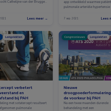
ocht Cathelijne van der Bruggen
app ontwikkeld waarmee patiën
en …
pulmonale arteriële hypertensie
thuis …
Lees meer →
Lees 
 2021
7 sep. 2021
s
Longziekten
Congresnieuws
Longziekten
ercept verbetert
Nieuwe
weerstand en
droogpoederformulering 
fstand bij PAH
de voorkeur bij PAH
eling met sotatercept resulteert
Na een twee maanden durende
 afgenomen pulmonale
behandeling met een