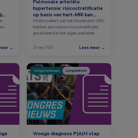
Pulmonale arteriële
hypertensie: risicostratificatie
j
op basis van hart-MRI kan
beter
et
Onderzoekers van het Amsterdam UMC
ale
hebben een nieuwe risicostratificatie
gevalideerd in hun eigen patiënten …
meer →
Lees meer →
14 sep. 2023
Congresnieuws
Longziekten
tige
Vroege diagnose P(A)H stap