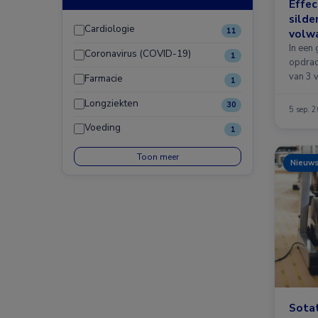
Effec
silde
Cardiologie
11
volw
In een
Coronavirus (COVID-19)
1
opdrac
van 3 
Farmacie
1
Longziekten
30
5 sep. 
Voeding
1
Toon meer
Nieuw
Sotat