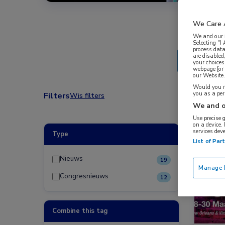
We Care 
We and our
Selecting "I
process data
are disabled
your choices
webpage [or 
our Website. 
Would you ra
you as a pe
Filters
Wis filters
We and o
Use precise 
on a device.
services dev
Type
Congre
List of Par
Nieuws
19
Manage P
Congresnieuws
12
Combine this tag