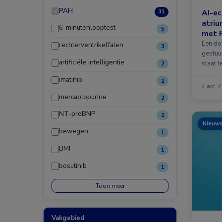
PAH
AI-ec
31
atriu
6-minutenlooptest
5
met 
Een doo
rechterventrikelfalen
3
gestuur
artificiële intelligentie
staat t
2
imatinib
2
2 apr. 
mercaptopurine
2
NT-proBNP
2
Nieuw
bewegen
1
BMI
1
bosutinib
1
Toon meer
Vakgebied