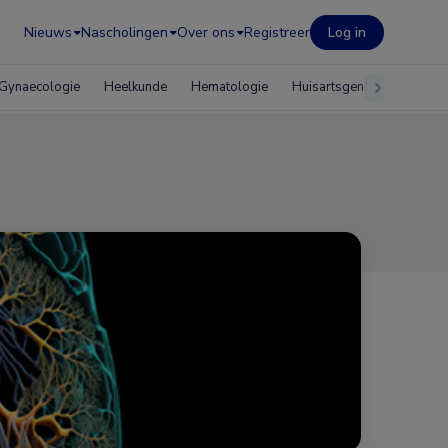
Nieuws
Nascholingen
Over ons
Registreer
Log in
Gynaecologie
Heelkunde
Hematologie
Huisartsgeneeskunde