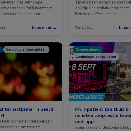
patiënten met pulmonale
Tijdens haar promotieonderzoe
ële hypertensie (PAH) neemt het
de Vrije Universiteit onderzocht 
l werkenden in de jaren …
Botros de effectiviteit en …
Lees meer →
Lees 
2022
9 mrt. 2022
s
Cardiologie, Longziekten
Congresnieuws
Cardiologie, Longziekten
chterhartkamer in beeld
PAH-patiënt kan thuis 6-
AH
minuten looptest uitvoe
met app
s haar promotieonderzoek aan
versiteit van Amsterdam
Amerikaanse onderzoekers heb