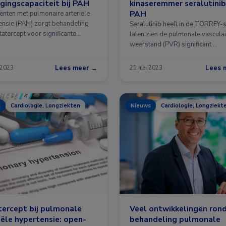
ingscapaciteit bij PAH
kinaseremmer seralutinib 
PAH
iënten met pulmonaire arteriële
ensie (PAH) zorgt behandeling
Seralutinib heeft in de TORREY-
atercept voor significante
laten zien de pulmonale vascula
ering van …
weerstand (PVR) significant …
Lees meer →
Lees 
 2023
25 mei 2023
s
Cardiologie, Longziekten
Nieuws
Cardiologie, Longziekt
ercept bij pulmonale
Veel ontwikkelingen ron
iële hypertensie: open-
behandeling pulmonale