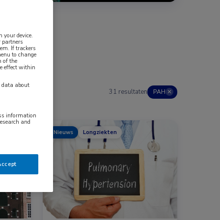
n your device.
 partners
em. If trackers
 menu to change
 of the
e effect within
y data about
31 resultaten
PAH
✕
ess information
research and
Nieuws
Longziekten
Accept