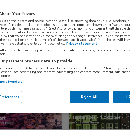
About Your Privacy
Nascholing
Nieuws
889
partners store and access personal data, like browsing data or unique identifiers, o
 Accept" enables tracking technologies to support the purposes shown under "we and our
 to provide," whereas selecting "Reject All" or withdrawing your consent will disable th
, some content and ads you see may not be as relevant to you. You can resurface this
 or withdraw consent at any time by clicking the Manage Preferences link on the bottom
the floating icon on the bottom-left of the webpage, if applicable]. Your choices will hav
For more details, refer to our Privacy Policy.
Privacy statement
ther not? Then we only place essential and statistical cookies, these do not record an
rson
ur partners process data to provide:
geolocation data. Actively scan device characteristics for identification. Store and/or acc
 Personalised advertising and content, advertising and content measurement, audience 
elopment.
snieuws
Cardiologie
Congresnieuws
Longziekten
tners (vendors)
references
Reject All
I 