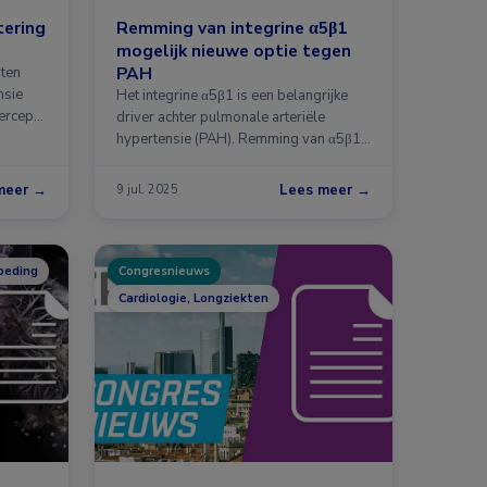
tering
Remming van integrine α5β1
H
mogelijk nieuwe optie tegen
PAH
nten
nsie
Het integrine α5β1 is een belangrijke
ercept
driver achter pulmonale arteriële
hypertensie (PAH). Remming van α5β1
…
meer →
Lees meer →
9 jul. 2025
oeding
Congresnieuws
Cardiologie, Longziekten