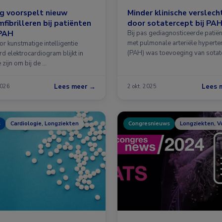
g voorspelt nieuw
Minder klinische verslech
mfibrilleren bij patiënten
door sotatercept bij PA
PAH
Bij pas gediagnosticeerde patië
met pulmonale arteriële hyperte
r kunstmatige intelligentie
(PAH) was toevoeging van sotat
d elektrocardiogram blijkt in
aan de …
e zijn om bij de …
Lees meer →
Lees 
2026
2 okt. 2025
s
Cardiologie, Longziekten
Congresnieuws
Longziekten, V