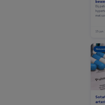
beweg
Bij pat
hypert
met sot
verbet
15 jun.
Nieuw
Sotat
arter