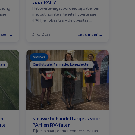
voor PAH?
deling
Het overlevingsvoordeel bij patiënten
nsie
met pulmonale arteriële hypertensie
(PAH) en obesitas – de obesitas …
meer →
Lees meer →
2 nov. 2022
Nieuws
ten
Cardiologie, Farmacie, Longziekten
en
Nieuwe behandeltargets voor
ale
PAH en RV-falen
Tijdens haar promotieonderzoek aan