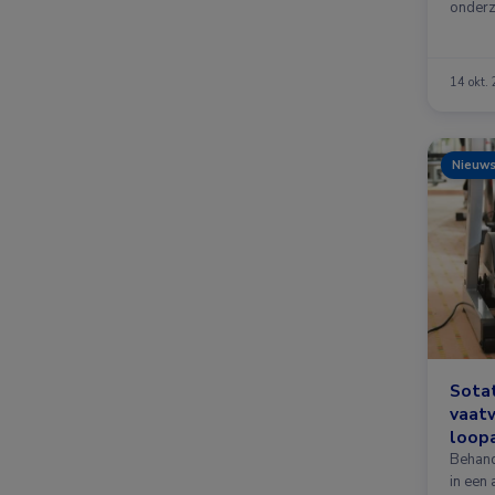
onderz
factor
14 okt.
Nieuw
Sotat
vaat
loopa
Behand
in een