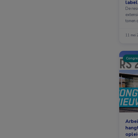
label
De res
extens
tonen d
11 mei
Congre
Arbe
hang
ople