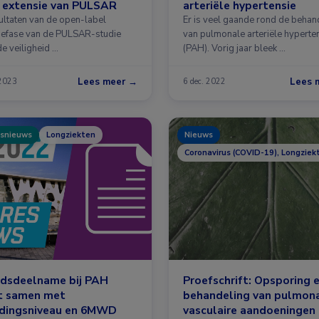
 extensie van PULSAR
arteriële hypertensie
ultaten van de open-label
Er is veel gaande rond de behan
iefase van de PULSAR-studie
van pulmonale arteriële hyperte
e veiligheid …
(PAH). Vorig jaar bleek …
Lees meer →
Lees 
 2023
6 dec. 2022
snieuws
Longziekten
Nieuws
Coronavirus (COVID-19), Longziek
idsdeelname bij PAH
Proefschrift: Opsporing 
t samen met
behandeling van pulmon
idingsniveau en 6MWD
vasculaire aandoeningen