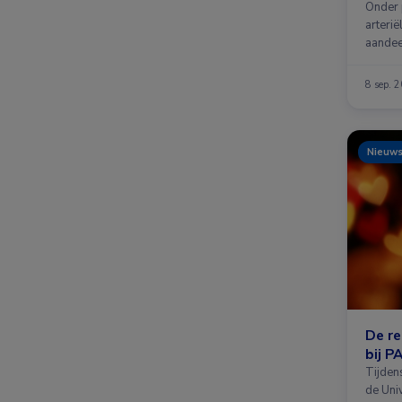
Onder 
arteri
aandee
8 sep. 
Nieuw
De re
bij P
Tijden
de Uni