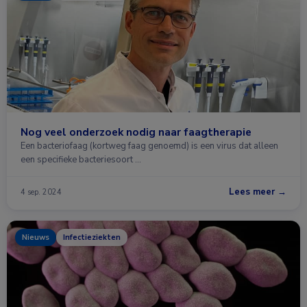
Nog veel onderzoek nodig naar faagtherapie
Een bacteriofaag (kortweg faag genoemd) is een virus dat alleen
een specifieke bacteriesoort …
Lees meer →
4 sep. 2024
Nieuws
Infectieziekten