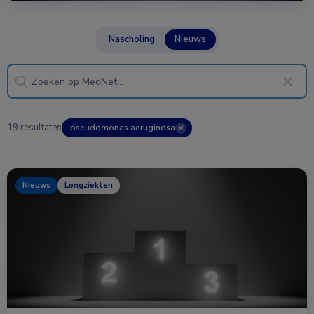
Nascholing
Nieuws
19 resultaten
pseudomonas aeruginosa
✕
Nieuws
Longziekten