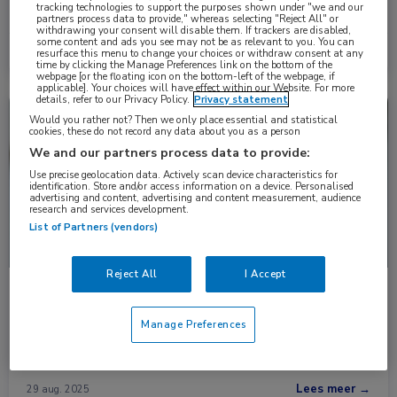
tracking technologies to support the purposes shown under "we and our
heterogene microbiota en ontstekingsprofielen. Dat …
partners process data to provide," whereas selecting "Reject All" or
withdrawing your consent will disable them. If trackers are disabled,
some content and ads you see may not be as relevant to you. You can
Lees meer →
resurface this menu to change your choices or withdraw consent at any
27 okt. 2025
time by clicking the Manage Preferences link on the bottom of the
webpage [or the floating icon on the bottom-left of the webpage, if
applicable]. Your choices will have effect within our Website. For more
details, refer to our Privacy Policy.
Privacy statement
Nieuws
Infectieziekten, Longziekten
Would you rather not? Then we only place essential and statistical
cookies, these do not record any data about you as a person
We and our partners process data to provide:
Use precise geolocation data. Actively scan device characteristics for
identification. Store and/or access information on a device. Personalised
advertising and content, advertising and content measurement, audience
research and services development.
List of Partners (vendors)
Reject All
I Accept
Ceftolozaan-tazobactam versus ceftazidim-
avibactam bij multiresistente P. aeruginosa
Manage Preferences
In de CACTUS-studie, een retrospectieve cohortstudie uitgevoerd
in 28 ziekenhuizen in de VS …
Lees meer →
29 aug. 2025