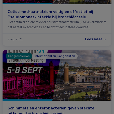
Colistimethaatnatrium veilig en effectief bij
Pseudomonas-infectie bij bronchiëctasie
Het antimicrobiële middel colistimethaatnatrium (CMS) vermindert
het aantal exacerbaties en leidt tot een betere kwaliteit …
Lees meer →
9 sep. 2021
Congresnieuws
Infectieziekten, Longziekten
Schimmels en enterobacteriën geven slechte
uitkomst bij bronchiëctasieën