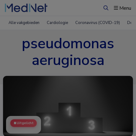
Menu
Zoeken
Alle vakgebieden
Cardiologie
Coronavirus (COVID-19)
Derm
pseudomonas
aeruginosa
Uitgelicht