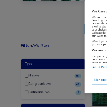
We Care 
We and our
Selecting "I
process data
are disabled
your choices
webpage [or 
our Website. 
Would you ra
you as a pe
Filters
Wis filters
We and o
Use precise 
on a device.
services dev
Type
Congre
List of Par
Nieuws
95
Manage P
Congresnieuws
46
Partnernieuws
2