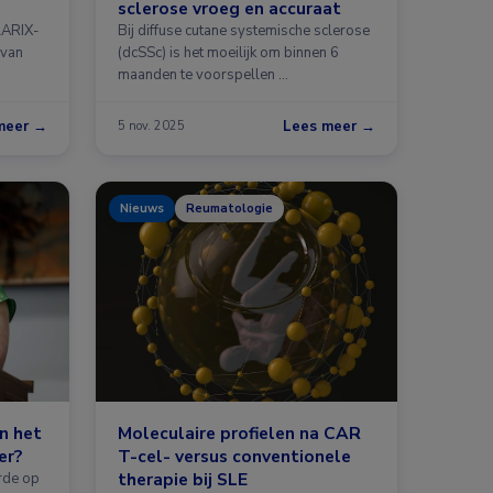
sclerose vroeg en accuraat
LARIX-
Bij diffuse cutane systemische sclerose
 van
(dcSSc) is het moeilijk om binnen 6
maanden te voorspellen …
meer →
Lees meer →
5 nov. 2025
Nieuws
Reumatologie
n het
Moleculaire profielen na CAR
er?
T-cel- versus conventionele
therapie bij SLE
rde op