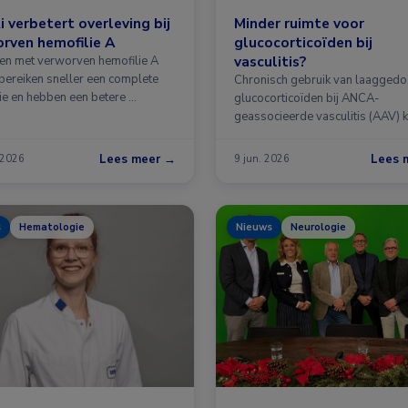
 verbetert overleving bij
Minder ruimte voor
rven hemofilie A
glucocorticoïden bij
vasculitis?
ten met verworven hemofilie A
bereiken sneller een complete
Chronisch gebruik van laagged
ie en hebben een betere …
glucocorticoïden bij ANCA-
geassocieerde vasculitis (AAV) 
veel voor, maar hangt …
Lees meer →
Lees 
 2026
9 jun. 2026
s
Hematologie
Nieuws
Neurologie