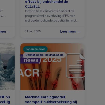
effect bij onbehandelde
CLL/SLL
air
Pirtobrutinib verbetert significant de
we
progressievrije overleving (PFS) van
niet eerder behandelde patiënten met
chronische …
meer →
Lees meer →
11 dec. 2025
Congresnieuws
Dermatologie, Reumatologie
CHP vs
Machinelearningmodel
cellig
voorspelt huidverbetering bij