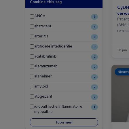
Combine this tag
CyDRi
verwo
ANCA
6
Patiën
(AHA) 
abatacept
3
remiss
arteriitis
3
artificiële intelligentie
3
16 jun.
acalabrutinib
2
alemtuzumab
2
Nieuw
alzheimer
2
amyloid
2
atogepant
2
idiopathische inflammatoire
1
myopathie
Toon meer