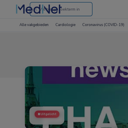
Search
through
Alle vakgebieden
Cardiologie
Coronavirus (COVID-19)
the
website
Uitgelicht