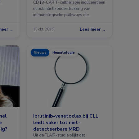
d
CD19-CAR T-celtherapie induceert een
substantiële onderdrukking van
immunologische pathways die
betrokken zijn …
meer →
Lees meer →
13 okt. 2025
Nieuws
Hematologie
nel
Ibrutinib-venetoclax bij CLL
e
leidt vaker tot niet-
lig?
detecteerbare MRD
Uit de FLAIR-studie blijkt dat