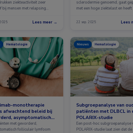
ukken ziekteactiviteit zeer
sclerodermie genoemd, gaat ge
ef bij mensen met relapsing
met een hoge ziektelast en heeft
ing MS (RRMS …
Lees meer →
Lees 
 2025
22 sep. 2025
s
Hematologie
Nieuws
Hematologie
ximab-monotherapie
Subgroepanalyse van ou
s afwachtend beleid bij
patiënten met DLBCL in 
rderd, asymptomatisch
POLARIX-studie
tiënten met gevorderd,
Een post-hoc subgroepanalyse 
omatisch folliculair lymfoom
POLARIX-studie laat zien dat de