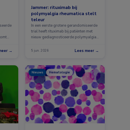
Jammer: rituximab bij
polymyalgia rheumatica stelt
teleur
oseerde
In een eerste grotere gerandomiseerde
trial heeft rituximab bij patiënten met
komt
nieuw gediagnosticeerde polymyalgia
rheumatica …
meer →
Lees meer →
5 jun. 2026
Nieuws
Hematologie