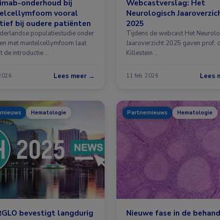
imab-onderhoud bij
Webcastverslag: Het
elcellymfoom vooral
Neurologisch Jaaroverzic
tief bij oudere patiënten
2025
derlandse populatiestudie onder
Tijdens de webcast Het Neurolo
ten met mantelcellymfoom laat
Jaaroverzicht 2025 gaven prof. d
t de introductie …
Killestein …
Lees meer →
Lees 
 2026
11 feb. 2026
rnieuws
Hematologie
Partnernieuws
Hematologie
GLO bevestigt langdurig
Nieuwe fase in de behand