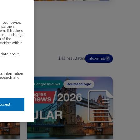
n your device.
 partners
em. If trackers
 menu to change
 of the
e effect within
y data about
143 resultaten
rituximab
✕
ess information
research and
Congresnieuws
Reumatologie
Accept