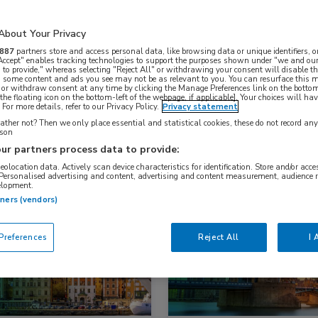
About Your Privacy
Nascholing
Nieuws
887
partners store and access personal data, like browsing data or unique identifiers, o
 Accept" enables tracking technologies to support the purposes shown under "we and our
 to provide," whereas selecting "Reject All" or withdrawing your consent will disable th
, some content and ads you see may not be as relevant to you. You can resurface this
 or withdraw consent at any time by clicking the Manage Preferences link on the bottom
the floating icon on the bottom-left of the webpage, if applicable]. Your choices will hav
For more details, refer to our Privacy Policy.
Privacy statement
ther not? Then we only place essential and statistical cookies, these do not record an
rson
ur partners process data to provide:
geolocation data. Actively scan device characteristics for identification. Store and/or acc
 Personalised advertising and content, advertising and content measurement, audience 
elopment.
snieuws
Hematologie
Congresnieuws
Reumatologie
tners (vendors)
references
Reject All
I 