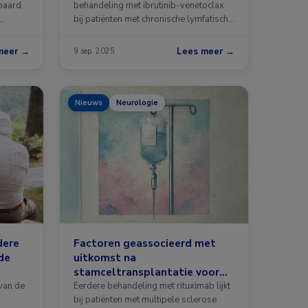
paard
behandeling met ibrutinib-venetoclax
 …
bij patiënten met chronische lymfatische
…
meer →
Lees meer →
9 sep. 2025
Nieuws
Neurologie
dere
Factoren geassocieerd met
de
uitkomst na
stamceltransplantatie voor
MS
van de
Eerdere behandeling met rituximab lijkt
bij patiënten met multipele sclerose