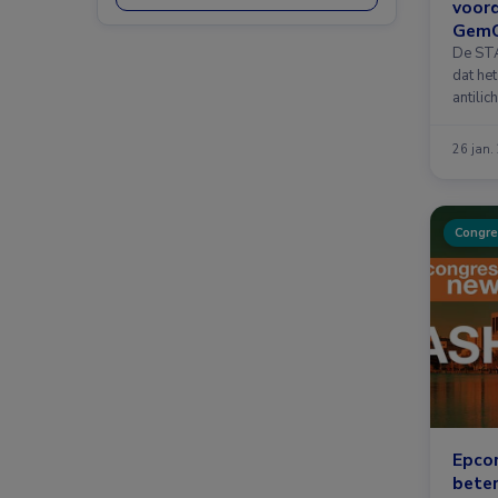
voord
GemO
De STA
dat he
antili
met …
26 jan.
Congre
Epcor
beter