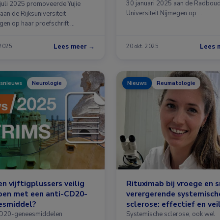
tedynamiek
30 januari 2025 aan de Radbou
juli 2025 promoveerde Yujie
Universiteit Nijmegen op …
an de Rijksuniversiteit
gen op haar proefschrift …
Lees meer →
Lees 
 2025
20 okt. 2025
snieuws
Neurologie
Nieuws
Reumatologie
n vijftigplussers veilig
Rituximab bij vroege en s
pen met een anti-CD20-
verergerende systemisch
esmiddel?
sclerose: effectief en vei
CD20-geneesmiddelen
Systemische sclerose, ook wel