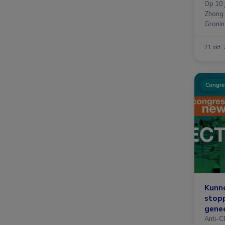
ziek
Op 10 
Zhong a
Gronin
21 okt.
Congre
Kunne
stop
gene
Anti-