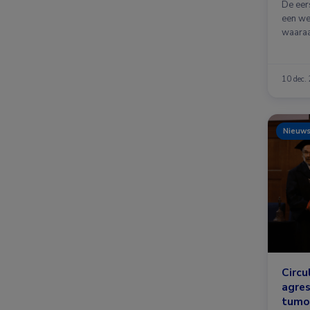
De eer
een we
waaraa
10 dec.
Nieuw
Circu
agre
tumor