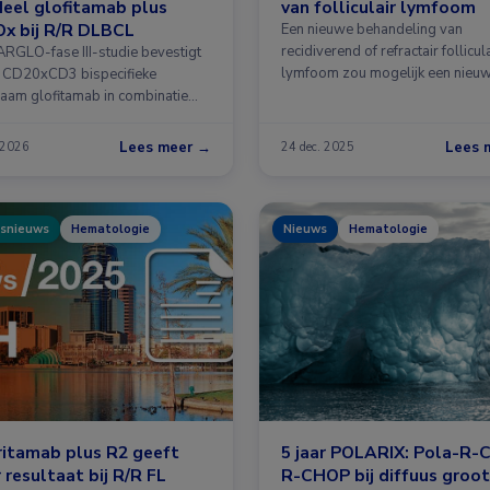
eel glofitamab plus
van folliculair lymfoom
x bij R/R DLBCL
Een nieuwe behandeling van
recidiverend of refractair follicul
RGLO-fase III-studie bevestigt
lymfoom zou mogelijk een nieu
t CD20xCD3 bispecifieke
standaardbehandeling …
chaam glofitamab in combinatie
Lees meer →
Lees 
 2026
24 dec. 2025
snieuws
Hematologie
Nieuws
Hematologie
itamab plus R2 geeft
5 jaar POLARIX: Pola-R-
 resultaat bij R/R FL
R-CHOP bij diffuus groot