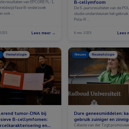
B-cellymfoom
ste resultaten van EPCORE FL-1,
reldwijd fase III-onderzoek
De 5-jaarsresultaten van de PO
n ook …
studie ondersteunen het gebruik
Pola-R …
Lees meer →
Lees 
 2025
6 nov. 2025
s
Hematologie
Nieuws
Reumatologie
lerend tumor-DNA bij
Dure geneesmiddelen: ka
ssieve B-cellymfomen:
gebruik zuiniger en zinnig
celkarakterisering en
Céleste van der Togt promovee