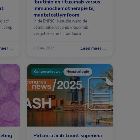
Ibrutinib en rituximab versus
ht
immunochemotherapie bij
mantelcellymfoom
gisch
In de ENRICH-studie werd de
r. Joep
combinatie ibrutinib-rituximab
vergeleken met standaard
immunochemotherapie …
meer →
Lees meer →
29 jan. 2026
Congresnieuws
Hematologie
eling
Pirtobrutinib toont superieur