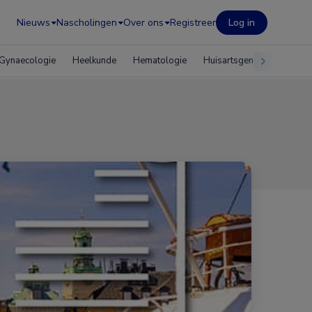
Nieuws
Nascholingen
Over ons
Registreer
Log in
Gynaecologie
Heelkunde
Hematologie
Huisartsgeneeskunde