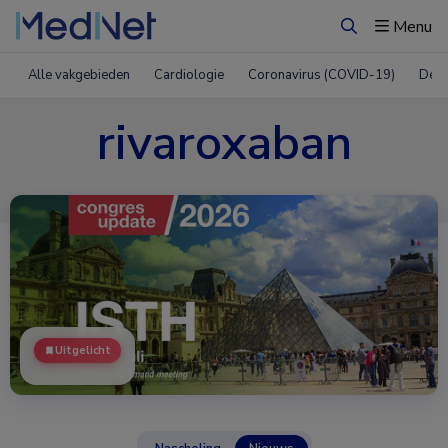
Menu
Zoeken
Alle vakgebieden
Cardiologie
Coronavirus (COVID-19)
Derm
rivaroxaban
Uitgelicht