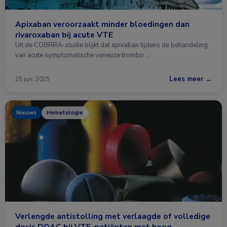
Apixaban veroorzaakt minder bloedingen dan
rivaroxaban bij acute VTE
Uit de COBRRA-studie blijkt dat apixaban tijdens de behandeling
van acute symptomatische veneuze trombo …
Lees meer →
25 jun. 2025
Nieuws
Hematologie
Verlengde antistolling met verlaagde of volledige
dosis DOAC bij VTE-patiënten met hoog