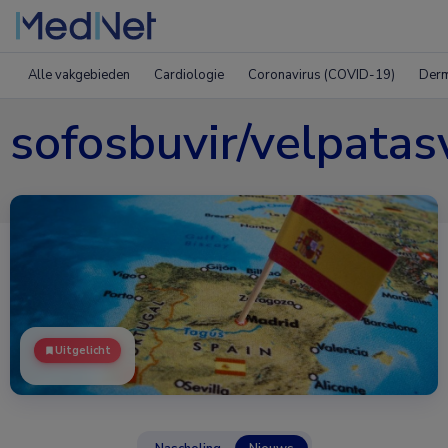
Alle vakgebieden
Cardiologie
Coronavirus (COVID-19)
Derm
sofosbuvir/velpatasv
Uitgelicht