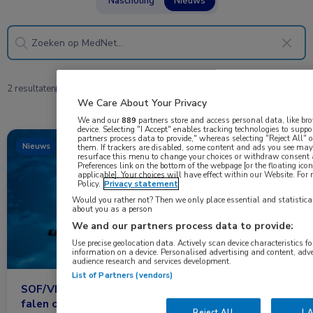
Nascholing
Nieuws
2 resultaten
sofosbuvir/velpatasvir/voxilaprevir
✕
We Care About Your Privacy
We and our
889
partners store and access personal data, like bro
device. Selecting "I Accept" enables tracking technologies to sup
partners process data to provide," whereas selecting "Reject All"
Nieuws
Infectieziekten
them. If trackers are disabled, some content and ads you see may 
resurface this menu to change your choices or withdraw consent 
Preferences link on the bottom of the webpage [or the floating icon
applicable]. Your choices will have effect within our Website. For m
Policy.
Privacy statement
Would you rather not? Then we only place essential and statistical
about you as a person
We and our partners process data to provide:
Use precise geolocation data. Actively scan device characteristics for
information on a device. Personalised advertising and content, ad
audience research and services development.
List of Partners (vendors)
SOF/VEL/VOX effectief en veilig bij hepatitis C na
falen op DAA’s
Reject All
I 