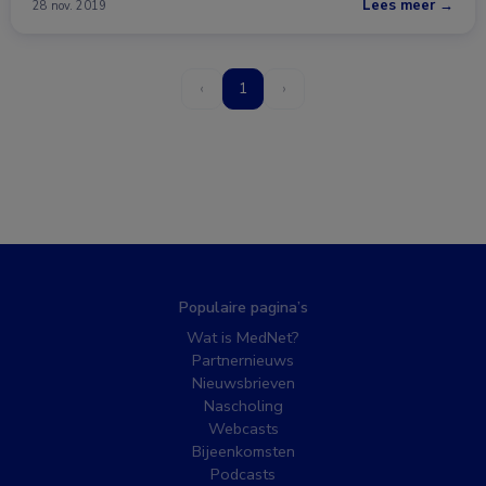
Lees meer →
28 nov. 2019
‹
1
›
Populaire pagina’s
Wat is MedNet?
Partnernieuws
Nieuwsbrieven
Nascholing
Webcasts
Bijeenkomsten
Podcasts