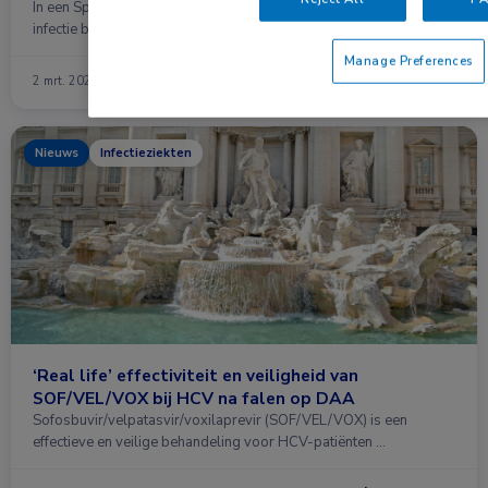
In een Spaans cohort van 137 patiënten met een chronische HCV-
infectie bij wie een …
Manage Preferences
Lees meer →
2 mrt. 2020
Nieuws
Infectieziekten
‘Real life’ effectiviteit en veiligheid van
SOF/VEL/VOX bij HCV na falen op DAA
Sofosbuvir/velpatasvir/voxilaprevir (SOF/VEL/VOX) is een
effectieve en veilige behandeling voor HCV-patiënten …