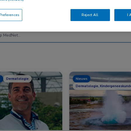
references
Reject All
I 
Nascholing
Nieuws
s
Dermatologie
Nieuws
Dermatologie, Kindergeneeskund