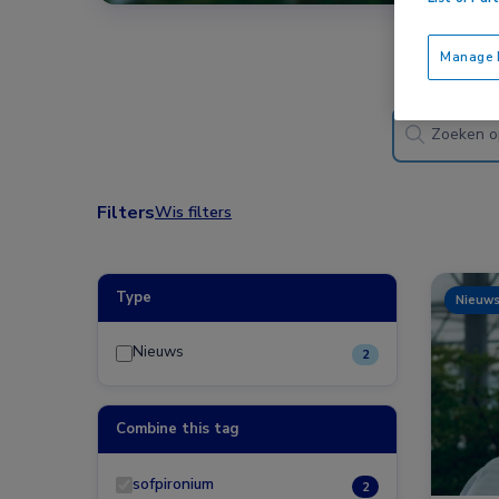
Manage P
Filters
Wis filters
Type
Nieuw
Nieuws
2
Combine this tag
sofpironium
2