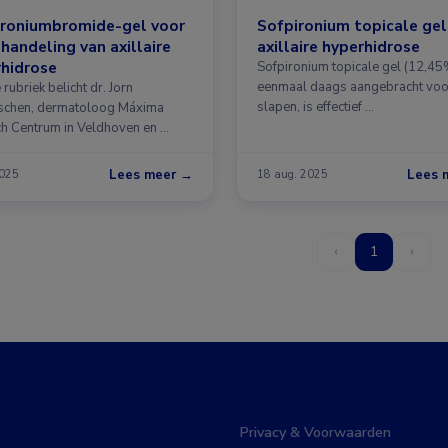
ironiumbromide-gel voor
Sofpironium topicale gel 
handeling van axillaire
axillaire hyperhidrose
hidrose
Sofpironium topicale gel (12,45
eenmaal daags aangebracht voo
 rubriek belicht dr. Jorn
slapen, is effectief …
chen, dermatoloog Máxima
h Centrum in Veldhoven en …
Lees meer →
Lees 
2025
18 aug. 2025
‹
1
›
Privacy & Voorwaarden