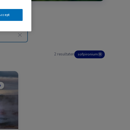
Accept
2 resultaten
sofpironium
✕
e