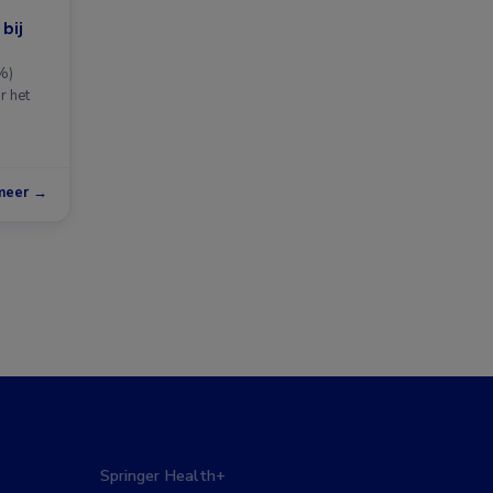
bij
%)
r het
meer →
Springer Health+