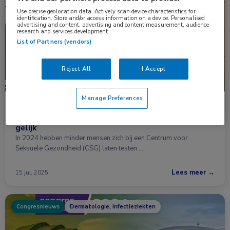
Nieuws
Dermatologie, Huisartsgeneeskunde, Infectieziekten
Use precise geolocation data. Actively scan device characteristics for
identification. Store and/or access information on a device. Personalised
advertising and content, advertising and content measurement, audience
research and services development.
List of Partners (vendors)
Reject All
I Accept
Manage Preferences
Daling van aantal soa-consulten in 2024,
percentage positieve testuitslagen ongeveer
gelijk
In 2024 hebben minder mensen zich bij een Centrum voor
Seksuele Gezondheid (CSG) laten testen …
Lees meer →
15 jul. 2025
Congresnieuws
Dermatologie, Infectieziekten