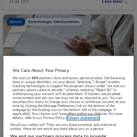
Lees meer →
21 okt. 2025
Nieuws
Dermatologie, Infectieziekten
We Care About Your Privacy
We and our
889
partners store and access personal data, like browsing
data or unique identifiers, on your device. Selecting "I Accept" enables
Verdere daling aantal consulten bij Centra
tracking technologies to support the purposes shown under "we and our
partners process data to provide," whereas selecting "Reject All" or
Seksuele Gezondheid
withdrawing your consent will disable them. If trackers are disabled,
Het aantal consulten bij de Centra voor Seksuele Gezondheid
some content and ads you see may not be as relevant to you. You can
resurface this menu to change your choices or withdraw consent at any
(CSG’s) daalde in de eerste …
time by clicking the Manage Preferences link on the bottom of the
webpage [or the floating icon on the bottom-left of the webpage, if
applicable]. Your choices will have effect within our Website. For more
Lees meer →
17 okt. 2025
details, refer to our Privacy Policy.
Privacy statement
Would you rather not? Then we only place essential and statistical
cookies, these do not record any data about you as a person
We and our partners process data to provide: