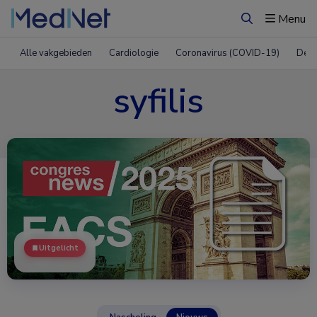
Menu
Zoeken
Alle vakgebieden
Cardiologie
Coronavirus (COVID-19)
Derm
syfilis
Uitgelicht