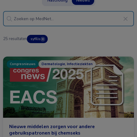
Nascholing
Nieuws
25 resultaten
syfilis
✕
Congresnieuws
Dermatologie, Infectieziekten
Nieuwe middelen zorgen voor andere
gebruikspatronen bij chemseks