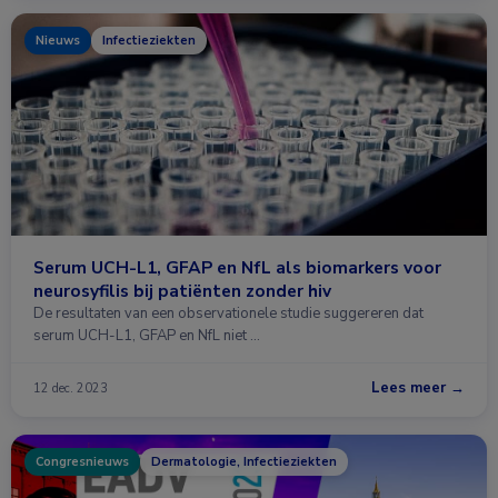
Nieuws
Infectieziekten
Serum UCH-L1, GFAP en NfL als biomarkers voor
neurosyfilis bij patiënten zonder hiv
De resultaten van een observationele studie suggereren dat
serum UCH-L1, GFAP en NfL niet …
Lees meer →
12 dec. 2023
Congresnieuws
Dermatologie, Infectieziekten