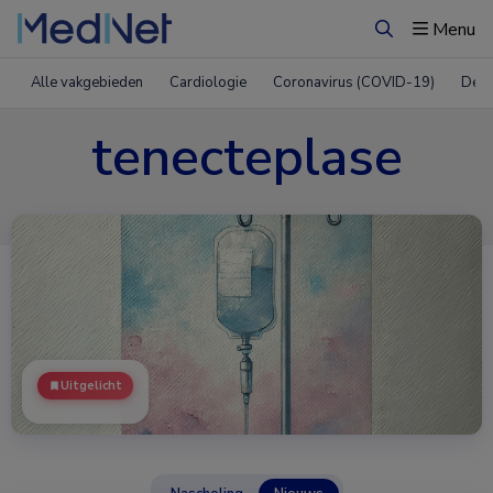
Menu
Zoeken
Alle vakgebieden
Cardiologie
Coronavirus (COVID-19)
Derm
tenecteplase
Uitgelicht