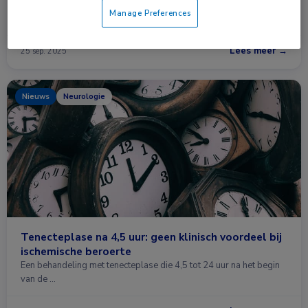
Een Chinese gerandomiseerde studie toont aan dat een vroege
Manage Preferences
behandeling met tirofiban na intraveneuze trombolyse …
Lees meer →
25 sep. 2025
Nieuws
Neurologie
Tenecteplase na 4,5 uur: geen klinisch voordeel bij
ischemische beroerte
Een behandeling met tenecteplase die 4,5 tot 24 uur na het begin
van de …