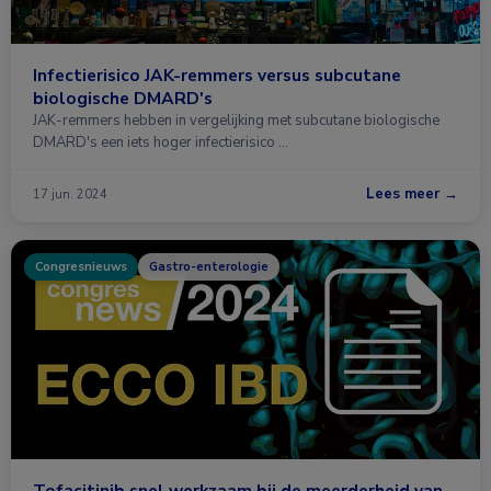
Infectierisico JAK-remmers versus subcutane
biologische DMARD's
JAK-remmers hebben in vergelijking met subcutane biologische
DMARD's een iets hoger infectierisico …
Lees meer →
17 jun. 2024
Congresnieuws
Gastro-enterologie
Tofacitinib snel werkzaam bij de meerderheid van