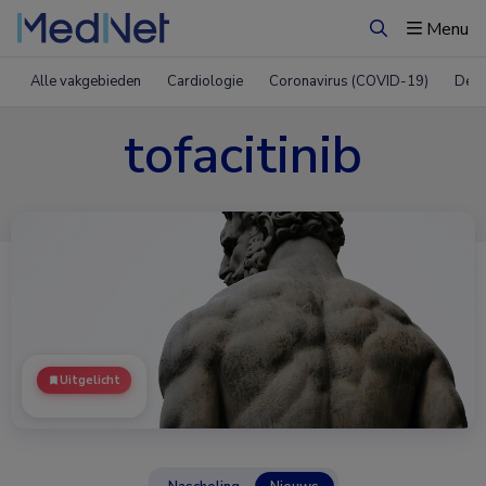
Menu
Zoeken
Alle vakgebieden
Cardiologie
Coronavirus (COVID-19)
Derm
tofacitinib
Uitgelicht