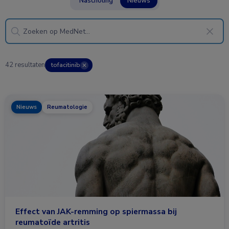
Nascholing
Nieuws
42 resultaten
tofacitinib
✕
Nieuws
Reumatologie
Effect van JAK-remming op spiermassa bij
reumatoïde artritis