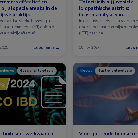
emmers effectief en
Tofacitinib bij juveniele
g bij alopecia areata in de
idiopathische artritis:
ijkse praktijk
interimanalyse van
extensiestudie
derlandse studie bevestigt dat
In een tussentijdse analyse van 
Kinase-remmers (JAKi) ook in de
open label langetermijnextensie
kse praktijk effectief …
(LTE) naar de …
Lees meer →
Lees 
 2025
18 nov. 2024
snieuws
Gastro-enterologie
Nieuws
Gastro-enterologie
itinib snel werkzaam bij
Voorspellende biomarker