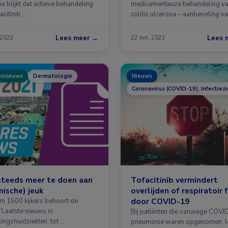
die blijkt dat actieve behandeling
medicamenteuze behandeling v
acitinib …
colitis ulcerosa – aanbeveling v
nieuwe inductie- en …
Lees meer →
Lees 
 2022
22 mrt. 2022
snieuws
Dermatologie
Nieuws
Coronavirus (COVID-19), Infectiez
 steeds meer te doen aan
Tofacitinib vermindert
nische) jeuk
overlijden of respiratoir 
door COVID-19
im 1500 kijkers behoort de
‘Laatste nieuws in
Bij patiënten die vanwege COVI
ingshuidziekten’ tot …
pneumonie waren opgenomen, l