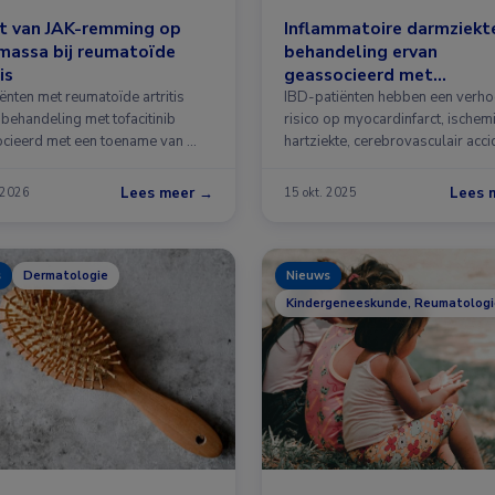
t van JAK-remming op
Inflammatoire darmziekt
massa bij reumatoïde
behandeling ervan
is
geassocieerd met
cardiovasculaire events
iënten met reumatoïde artritis
IBD-patiënten hebben een verh
 behandeling met tofacitinib
risico op myocardinfarct, ischem
cieerd met een toename van …
hartziekte, cerebrovasculair acci
major …
Lees meer →
Lees 
 2026
15 okt. 2025
s
Dermatologie
Nieuws
Kindergeneeskunde, Reumatologi