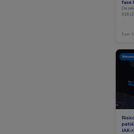
fase 
De sel
018 (20
…
5 jun. 
Nieuw
Risic
pati
JAK-