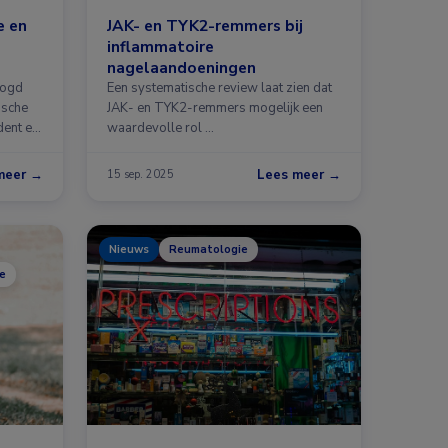
e en
JAK- en TYK2-remmers bij
inflammatoire
nagelaandoeningen
oogd
Een systematische review laat zien dat
ische
JAK- en TYK2-remmers mogelijk een
dent en
waardevolle rol …
meer →
Lees meer →
15 sep. 2025
Nieuws
Reumatologie
e