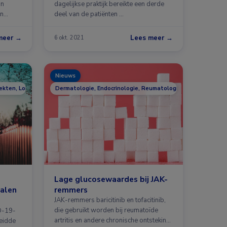
an
dagelijkse praktijk bereikte een derde
an
deel van de patiënten …
meer →
Lees meer →
6 okt. 2021
Nieuws
iekten, Longziekten
Dermatologie, Endocrinologie, Reumatologie
Lage glucosewaardes bij JAK-
falen
remmers
JAK-remmers baricitinib en tofacitinib,
die gebruikt worden bij reumatoïde
D-19-
artritis en andere chronische ontsteking
eidde