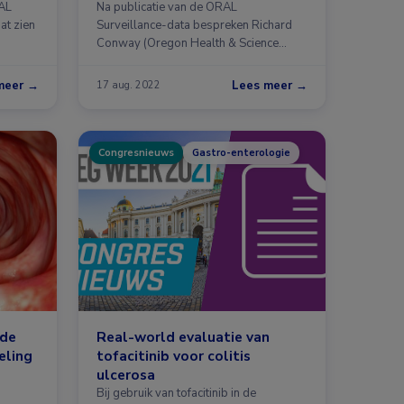
veranderd?
AL
Na publicatie van de ORAL
at zien
Surveillance-data bespreken Richard
Conway (Oregon Health & Science
University, Port …
meer →
Lees meer →
17 aug. 2022
Congresnieuws
Gastro-enterologie
 de
Real-world evaluatie van
eling
tofacitinib voor colitis
ulcerosa
Bij gebruik van tofacitinib in de