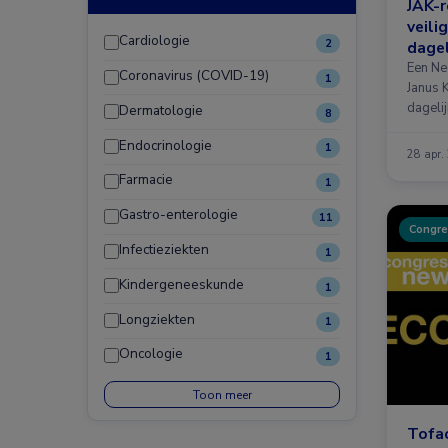
JAK-r
veili
Cardiologie
2
dagel
Een Ne
Coronavirus (COVID-19)
1
Janus 
dagelij
Dermatologie
8
Endocrinologie
1
28 apr.
Farmacie
1
Gastro-enterologie
11
Congre
Infectieziekten
1
Kindergeneeskunde
1
Longziekten
1
Oncologie
1
Toon meer
Tofac