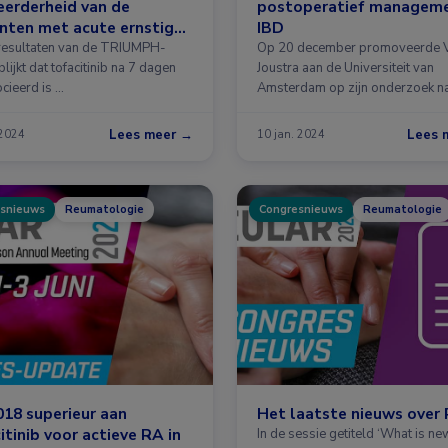
erderheid van de
postoperatief manageme
nten met acute ernstige
IBD
is ulcerosa
 resultaten van de TRIUMPH-
Op 20 december promoveerde V
blijkt dat tofacitinib na 7 dagen
Joustra aan de Universiteit van
cieerd is …
Amsterdam op zijn onderzoek n
Lees meer →
Lees 
 2024
10 jan. 2024
snieuws
Reumatologie
Congresnieuws
Reumatologie
18 superieur aan
Het laatste nieuws over
itinib voor actieve RA in
In de sessie getiteld ‘What is ne