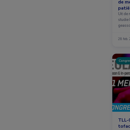
de me
patië
colit
Uit de
studie 
geasso
28 feb.
Congre
TLL-0
tofac