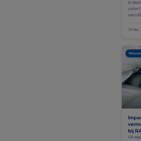
In dez
cohort 
verschi
19 dec.
Nieuw
Impac
verm
bij R
Uit ee