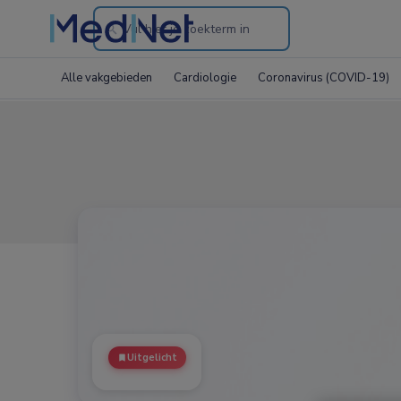
Search
through
Alle vakgebieden
Cardiologie
Coronavirus (COVID-19)
the
website
Uitgelicht