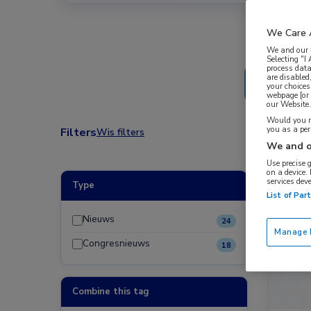
We Care 
We and our
Selecting "I
process data
are disabled
your choices
webpage [or 
our Website. 
Would you ra
you as a pe
Filters
Wis filters
We and o
Use precise 
on a device.
services dev
Type
Nieuw
List of Par
Nieuws
24
Manage P
Congresnieuws
18
Combine this tag