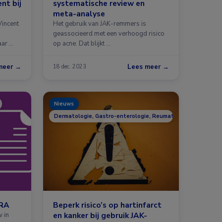
nt bij
systematische review en
meta-analyse
incent
Het gebruik van JAK-remmers is
geassocieerd met een verhoogd risico
aar …
op acne. Dat blijkt …
meer →
Lees meer →
18 dec. 2023
Nieuws
Dermatologie, Gastro-enterologie, Reumatologie
 RA
Beperk risico’s op hartinfarct
en kanker bij gebruik JAK-
w in