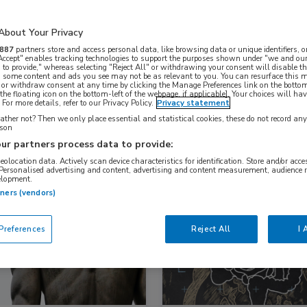
About Your Privacy
Nascholing
Nieuws
887
partners store and access personal data, like browsing data or unique identifiers, o
 Accept" enables tracking technologies to support the purposes shown under "we and our
 to provide," whereas selecting "Reject All" or withdrawing your consent will disable th
, some content and ads you see may not be as relevant to you. You can resurface this
 or withdraw consent at any time by clicking the Manage Preferences link on the bottom
the floating icon on the bottom-left of the webpage, if applicable]. Your choices will hav
For more details, refer to our Privacy Policy.
Privacy statement
ther not? Then we only place essential and statistical cookies, these do not record an
rson
ur partners process data to provide:
geolocation data. Actively scan device characteristics for identification. Store and/or acc
 Personalised advertising and content, advertising and content measurement, audience 
elopment.
s
Reumatologie
Nieuws
tners (vendors)
Cardiologie, Gastro-enterologie
references
Reject All
I 