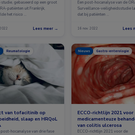
met tofacitinib of TNF-
e studie, gebaseerd op een groot
Een post-hocanalyse van de OR
RA-patiënten uit Frankrijk,
remmers
Surveillance-veiligheidsstudie la
lde het risico …
dat bij patiënten …
Lees meer →
Lees 
 2022
16 nov. 2022
s
Reumatologie
Nieuws
Gastro-enterologie
t van tofacitinib op
ECCO-richtlijn 2021 voor
oeidheid, slaap en HRQoL
medicamenteuze behand
A
van colitis ulcerosa
n post-hocanalyse van drie fase
ECCO-richtlijn 2021 voor de