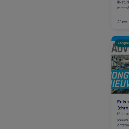
III-stu
met tof
27 jun.
Congre
Er is
(chro
Met ru
sessie 
ontstek