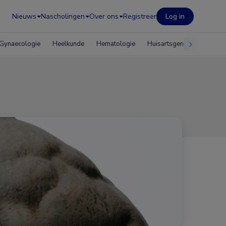
Nieuws
Nascholingen
Over ons
Registreer
Log in
Gynaecologie
Heelkunde
Hematologie
Huisartsgeneeskunde