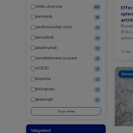
colitis ulcerosa
Effec
10
spier
baricitinib
8
artrit
Bij pat
cardiovasculair risico
7
(RA) is
abrocitinib
geasso
4
adalimumab
3
13 apr.
constitutioneel eczeem
3
ACR20
2
Nieuw
alopecia
2
biologicals
2
abatacept
1
Toon meer
Vakgebied