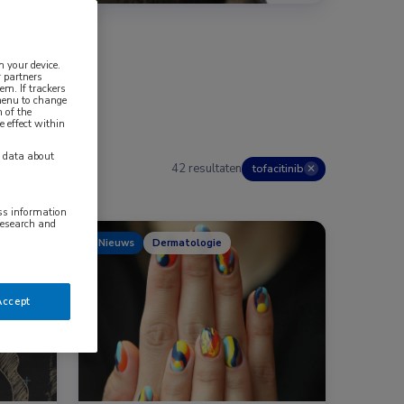
n your device.
 partners
em. If trackers
 menu to change
 of the
e effect within
y data about
42 resultaten
tofacitinib
✕
ess information
research and
Nieuws
Dermatologie
Accept