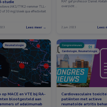
II-studie
RA?’ gaf professor Daniel Aleta
overzicht …
ectieve JAK1/TYK2-remmer TLL-
 of 30 mg) bleek qua effectiviteit
Lees meer →
Lees 
2023
2 jun. 2023
s
Reumatologie
Congresnieuws
Cardiologie, Reumatologie
o op MACE en VTE bij RA-
Cardiovasculaire toxicitei
ënten blootgesteld aan
patiënten met actieve
remmers of adalimumab
reumatoïde artritis beh