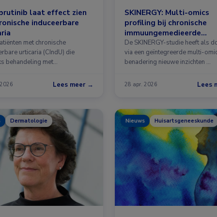
rutinib laat effect zien
SKINERGY: Multi-omics
hronische induceerbare
profiling bij chronische
aria
immuungemedieerde
huidaandoeningen
atiënten met chronische
De SKINERGY-studie heeft als d
rbare urticaria (CIndU) die
via een geïntegreerde multi-omi
s behandeling met
benadering nieuwe inzichten …
generatie H1-antihistaminica …
Lees meer →
Lees 
 2026
28 apr. 2026
s
Dermatologie
Nieuws
Huisartsgeneeskunde