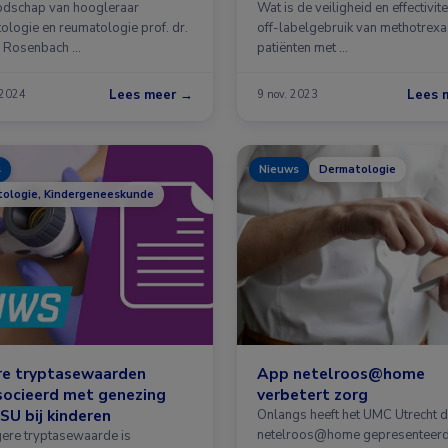
dschap van hoogleraar
Wat is de veiligheid en effectivite
ologie en reumatologie prof. dr.
off-labelgebruik van methotrexaa
 Rosenbach …
patiënten met …
Lees meer →
Lees 
 2024
9 nov. 2023
s
Nieuws
Dermatologie
ologie, Kindergeneeskunde
re tryptasewaarden
App netelroos@home
socieerd met genezing
verbetert zorg
SU bij kinderen
Onlangs heeft het UMC Utrecht 
netelroos@home gepresenteerd
gere tryptasewaarde is