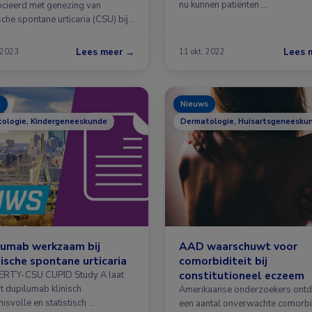
nu kunnen patiënten …
cieerd met genezing van
che spontane urticaria (CSU) bij
en. Verhoogde …
Lees meer →
Lees 
 2023
11 okt. 2022
s
Nieuws
ologie, Kindergeneeskunde
Dermatologie, Huisartsgeneesku
lumab werkzaam bij
AAD waarschuwt voor
ische spontane urticaria
comorbiditeit bij
constitutioneel eczeem
ERTY-CSU CUPID Study A laat
t dupilumab klinisch
Amerikaanse onderzoekers ontd
isvolle en statistisch …
een aantal onverwachte comorbid