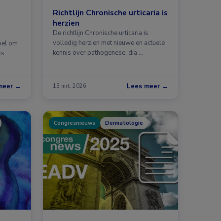
Richtlijn Chronische urticaria is
herzien
De richtlijn Chronische urticaria is
volledig herzien met nieuwe en actuele
oel om
kennis over pathogenese, dia …
cs
meer →
Lees meer →
13 mrt. 2026
Congresnieuws
Dermatologie