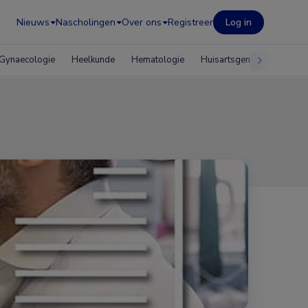
Nieuws
Nascholingen
Over ons
Registreer
Log in
Gynaecologie
Heelkunde
Hematologie
Huisartsgeneeskunde