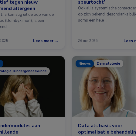
tief tegen nieuw
speurtocht’
mend allergeen
Ook al is systemische contactder
op zich bekend, desondanks blijk
, afkomstig uit de pop van de
soms een hele …
ups (Bombyx mori), is een
end …
Lees meer →
Lees 
 2025
26 mei 2025
s
Nieuws
Dermatologie
ologie, Kindergeneeskunde
kindermodules aan
Data als basis voor
hillende
optimalisatie behandeli