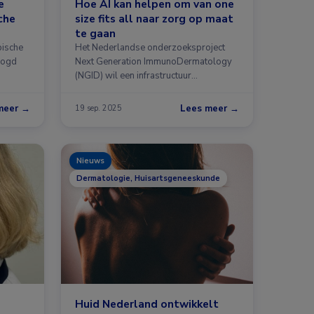
e
Hoe AI kan helpen om van one
che
size fits all naar zorg op maat
te gaan
pische
Het Nederlandse onderzoeksproject
oogd
Next Generation ImmunoDermatology
(NGID) wil een infrastructuur
ontwikkelen …
meer →
Lees meer →
19 sep. 2025
Nieuws
Dermatologie, Huisartsgeneeskunde
Huid Nederland ontwikkelt