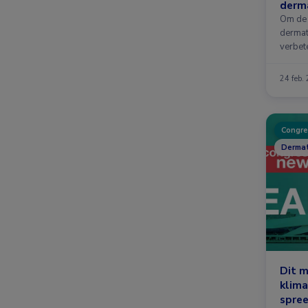
derma
toeg
Om de 
dermat
verbet
ontwik
24 feb.
Congre
Dermat
Dit m
klima
spre