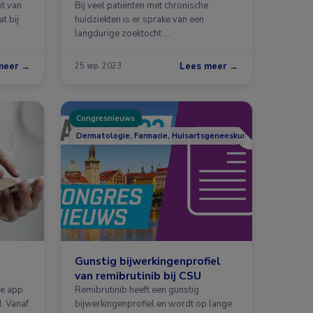
huidziekten
it van
Bij veel patiënten met chronische
t bij
huidziekten is er sprake van een
langdurige zoektocht …
meer →
Lees meer →
25 sep. 2023
Congresnieuws
Dermatologie, Farmacie, Huisartsgeneeskunde, Longziekten
Gunstig bijwerkingenprofiel
van remibrutinib bij CSU
de app
Remibrutinib heeft een gunstig
. Vanaf
bijwerkingenprofiel en wordt op lange