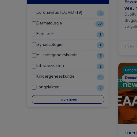
Eczee
veel 
Coronavirus (COVID-19)
3
Dupilu
drugsu
Dermatologie
22
vergel
Farmacie
3
Gynaecologie
1
23 feb.
Huisartsgeneeskunde
7
Infectieziekten
2
Congre
Kindergeneeskunde
5
Dermat
Longziekten
2
Toon meer
Lucht