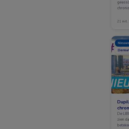
geasso
chronis
kinder
21 mrt.
Nieuw
Dermat
Dupi
chron
De LIB
zien da
beteken