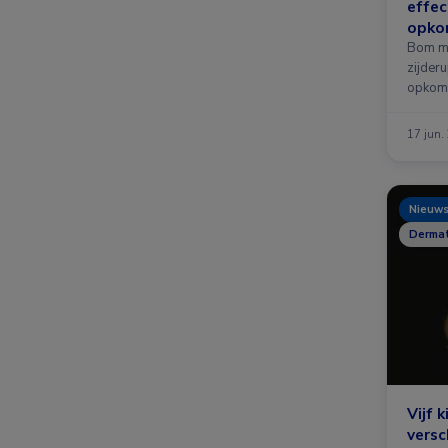
effec
opko
Bom m1
zijder
opkom
17 jun.
Nieuw
Dermat
Vijf 
versc