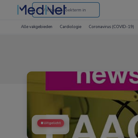
Search
through
Alle vakgebieden
Cardiologie
Coronavirus (COVID-19)
the
website
Uitgelicht