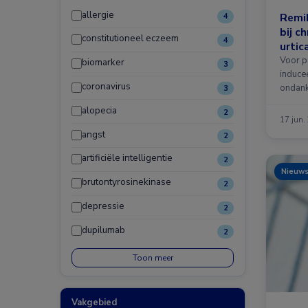
allergie
Remib
4
bij c
constitutioneel eczeem
4
urtic
Voor p
biomarker
3
inducee
coronavirus
ondank
3
tweede
alopecia
2
17 jun.
angst
2
artificiële intelligentie
2
Nieuw
brutontyrosinekinase
2
depressie
2
dupilumab
2
Toon meer
Vakgebied