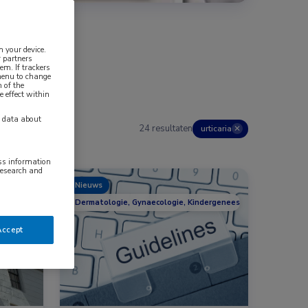
n your device.
 partners
em. If trackers
 menu to change
 of the
e effect within
y data about
24 resultaten
urticaria
✕
ess information
research and
Nieuws
Dermatologie, Gynaecologie, Kindergeneeskunde
Accept