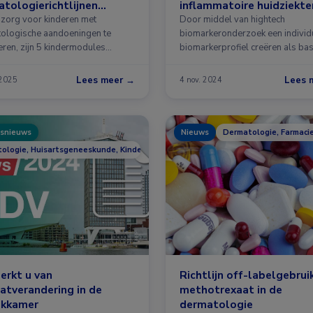
tologierichtlijnen
inflammatoire huidziekte
evoegd
zorg voor kinderen met
Door middel van hightech
ologische aandoeningen te
biomarkeronderzoek een individ
eren, zijn 5 kindermodules
biomarkerprofiel creëren als bas
keld en …
Lees meer →
Lees 
 2025
4 nov. 2024
snieuws
Nieuws
Dermatologie, Farmaci
ologie, Huisartsgeneeskunde, Kindergeneeskunde
erkt u van
Richtlijn off-labelgebrui
atverandering in de
methotrexaat in de
ekkamer
dermatologie