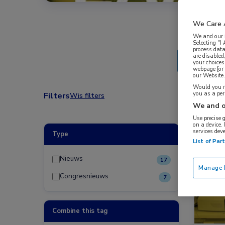
We Care 
We and our
Selecting "I
process data
are disabled
your choices
webpage [or 
our Website. 
Would you ra
you as a pe
Filters
Wis filters
We and o
Use precise 
on a device.
services dev
Type
Congre
List of Par
Nieuws
17
Manage P
Congresnieuws
7
Combine this tag