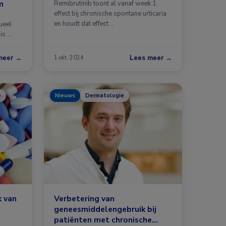
n
Remibrutinib toont al vanaf week 1
effect bij chronische spontane urticaria
en houdt dat effect …
ueel
is …
meer →
Lees meer →
1 okt. 2024
e
Nieuws
Dermatologie
k van
Verbetering van
geneesmiddelengebruik bij
patiënten met chronische