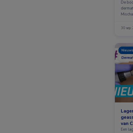
De boo
dermat
Mischa
30 sep.
Nieuw
Dermat
Lage
geas
van C
Een la