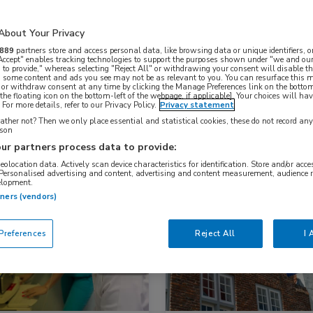
About Your Privacy
Nascholing
Nieuws
889
partners store and access personal data, like browsing data or unique identifiers, o
 Accept" enables tracking technologies to support the purposes shown under "we and our
 to provide," whereas selecting "Reject All" or withdrawing your consent will disable th
, some content and ads you see may not be as relevant to you. You can resurface this
 or withdraw consent at any time by clicking the Manage Preferences link on the bottom
the floating icon on the bottom-left of the webpage, if applicable]. Your choices will hav
For more details, refer to our Privacy Policy.
Privacy statement
ther not? Then we only place essential and statistical cookies, these do not record an
rson
ur partners process data to provide:
geolocation data. Actively scan device characteristics for identification. Store and/or acc
 Personalised advertising and content, advertising and content measurement, audience 
elopment.
snieuws
Dermatologie
Nieuws
Dermatologie
tners (vendors)
references
Reject All
I 