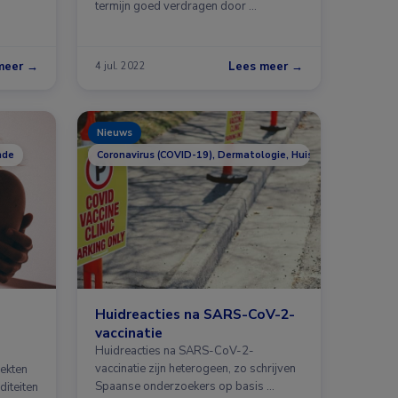
termijn goed verdragen door …
meer →
Lees meer →
4 jul. 2022
Nieuws
nde
Coronavirus (COVID-19), Dermatologie, Huisartsgeneeskund
Huidreacties na SARS-CoV-2-
vaccinatie
Huidreacties na SARS-CoV-2-
vaccinatie zijn heterogeen, zo schrijven
ekten
Spaanse onderzoekers op basis …
iteiten