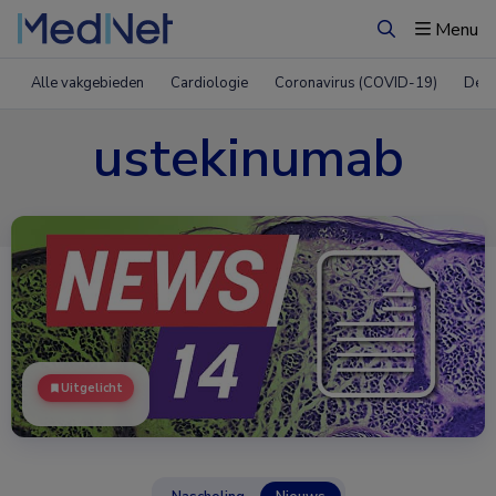
Menu
Zoeken
Alle vakgebieden
Cardiologie
Coronavirus (COVID-19)
Derm
ustekinumab
Uitgelicht