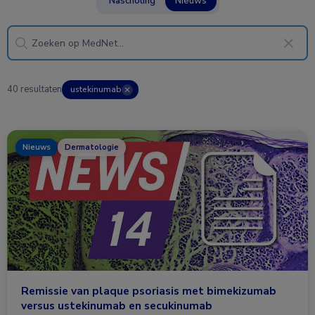
Nascholing
Nieuws
40 resultaten
ustekinumab
✕
Nieuws
Dermatologie
Remissie van plaque psoriasis met bimekizumab
versus ustekinumab en secukinumab