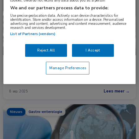
cookies, these do not record any data about you as a person
Nieuws
Gastro-enterologie
We and our partners process data to provide:
Use precise geolocation data. Actively scan device characteristics for
identification. Store and/or access information on a device. Personalised
advertising and content, advertising and content measurement, audience
research and services development.
List of Partners (vendors)
Reject All
I Accept
DNA-methylatie voorspelt respons op biological
Manage Preferences
De werkzaamheid van biologicals bij mensen met de ziekte van
Crohn is mogelijk te voorspellen …
Lees meer →
8 sep. 2025
Nieuws
Gastro-enterologie