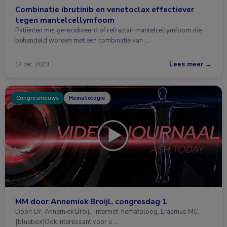
Combinatie ibrutinib en venetoclax effectiever
tegen mantelcellymfoom
Patiënten met gerecidiveerd of refractair mantelcellymfoom die
behandeld worden met een combinatie van …
Lees meer →
14 dec. 2023
Congresnieuws
Hematologie
MM door Annemiek Broijl, congresdag 1
Door: Dr. Annemiek Broijl, internist-hematoloog, Erasmus MC
[bluebox]Ook interessant voor u …