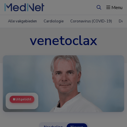
Menu
Zoeken
Alle vakgebieden
Cardiologie
Coronavirus (COVID-19)
Derm
venetoclax
Uitgelicht