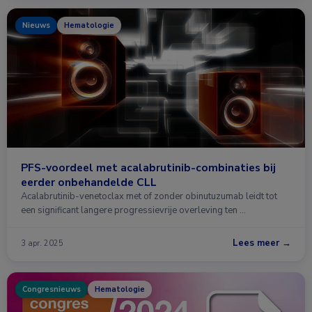
Nieuws
Hematologie
PFS-voordeel met acalabrutinib-combinaties bij
eerder onbehandelde CLL
Acalabrutinib-venetoclax met of zonder obinutuzumab leidt tot
een significant langere progressievrije overleving ten …
Lees meer →
3 apr. 2025
Congresnieuws
Hematologie