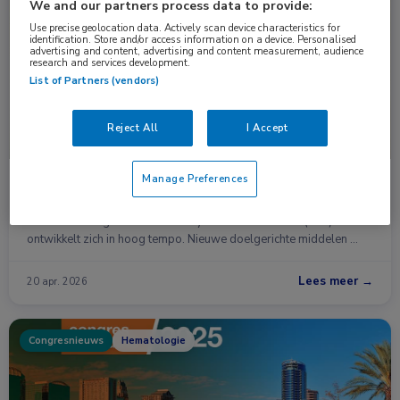
Nieuws
Hematologie
We and our partners process data to provide:
Use precise geolocation data. Actively scan device characteristics for
identification. Store and/or access information on a device. Personalised
advertising and content, advertising and content measurement, audience
research and services development.
List of Partners (vendors)
Reject All
I Accept
Manage Preferences
CLL-behandeling verschuift: meer focus op
strategie en latere lijnen
De behandeling van chronische lymfatische leukemie (CLL)
ontwikkelt zich in hoog tempo. Nieuwe doelgerichte middelen …
Lees meer →
20 apr. 2026
Congresnieuws
Hematologie