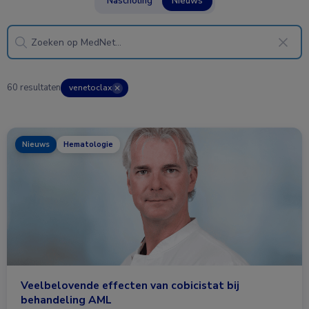
Nascholing
Nieuws
60 resultaten
venetoclax
✕
Nieuws
Hematologie
Veelbelovende effecten van cobicistat bij
behandeling AML