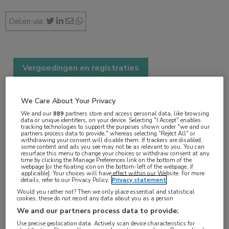
Delen via:
Vergoedingen en registraties
1 min
okt 2023
We Care About Your Privacy
We and our
889
partners store and access personal data, like browsing
data or unique identifiers, on your device. Selecting "I Accept" enables
tracking technologies to support the purposes shown under "we and our
partners process data to provide," whereas selecting "Reject All" or
Vakgebieden:
withdrawing your consent will disable them. If trackers are disabled,
some content and ads you see may not be as relevant to you. You can
Farmacie
,
Hematologie
resurface this menu to change your choices or withdraw consent at any
time by clicking the Manage Preferences link on the bottom of the
webpage [or the floating icon on the bottom-left of the webpage, if
applicable]. Your choices will have effect within our Website. For more
Aandachtsgebieden:
details, refer to our Privacy Policy.
Privacy statement
MM
Would you rather not? Then we only place essential and statistical
cookies, these do not record any data about you as a person
We and our partners process data to provide:
Tags:
Use precise geolocation data. Actively scan device characteristics for