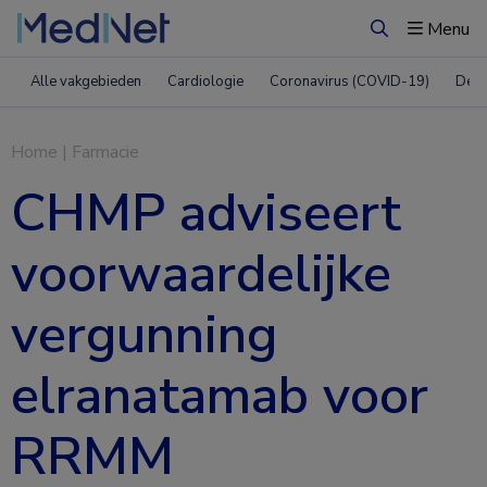
Menu
Zoeken
Alle vakgebieden
Cardiologie
Coronavirus (COVID-19)
Derm
Home
|
Farmacie
CHMP adviseert
voorwaardelijke
vergunning
elranatamab voor
RRMM