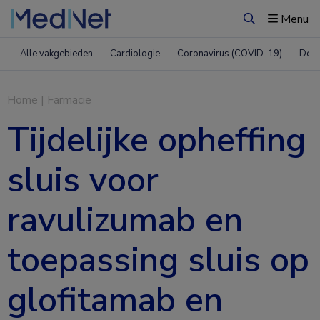
Menu
Zoeken
Alle vakgebieden
Cardiologie
Coronavirus (COVID-19)
Derm
Home
|
Farmacie
Tijdelijke opheffing
sluis voor
ravulizumab en
toepassing sluis op
glofitamab en