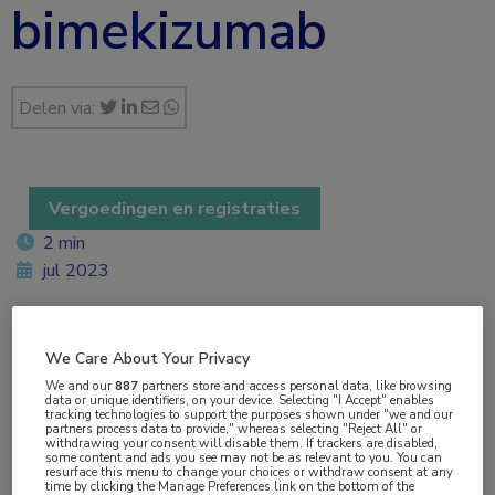
bimekizumab
Delen via:
Vergoedingen en registraties
2 min
jul 2023
We Care About Your Privacy
Vakgebieden:
We and our
887
partners store and access personal data, like browsing
Dermatologie
,
Farmacie
,
Hematologie
,
Kindergeneeskunde
,
data or unique identifiers, on your device. Selecting "I Accept" enables
tracking technologies to support the purposes shown under "we and our
Reumatologie
partners process data to provide," whereas selecting "Reject All" or
withdrawing your consent will disable them. If trackers are disabled,
some content and ads you see may not be as relevant to you. You can
resurface this menu to change your choices or withdraw consent at any
Aandachtsgebieden:
time by clicking the Manage Preferences link on the bottom of the