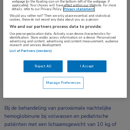
webpage [or the floating icon on the bottom-left of the webpage, if
Lymfoom
,
Spondyloartritis
applicable]. Your choices will have effect within our Website. For more
details, refer to our Privacy Policy.
Privacy statement
Would you rather not? Then we only place essential and statistical
Tags:
cookies, these do not record any data about you as a person
axSpA
,
bimekizumab
,
DLBCL
,
glofitamab
,
nr-axSpA
,
We and our partners process data to provide:
ravulizumab
Use precise geolocation data. Actively scan device characteristics for
identification. Store and/or access information on a device. Personalised
advertising and content, advertising and content measurement, audience
research and services development.
In de Staatscourant is gepubliceerd over de
List of Partners (vendors)
tijdelijke opheffing van de sluis voor ravulizumab
en toepassing van de sluis op glofitamab en
Reject All
I Accept
bimekizumab.
Manage Preferences
Betreffende de opheffing van de sluis voor
ravulizumab
Bij de behandeling van paroxismale nachtelijke
hemoglobinurie bij volwassen en pediatrische
patiënten met een lichaamsgewicht van 10 kg of