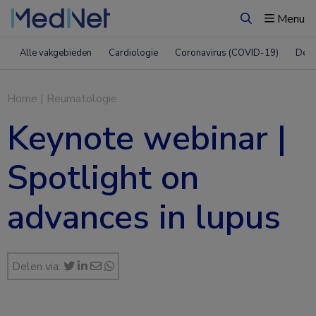
Menu
Zoeken
Alle vakgebieden
Cardiologie
Coronavirus (COVID-19)
Derm
Home
|
Reumatologie
Keynote webinar |
Spotlight on
advances in lupus
Delen via: