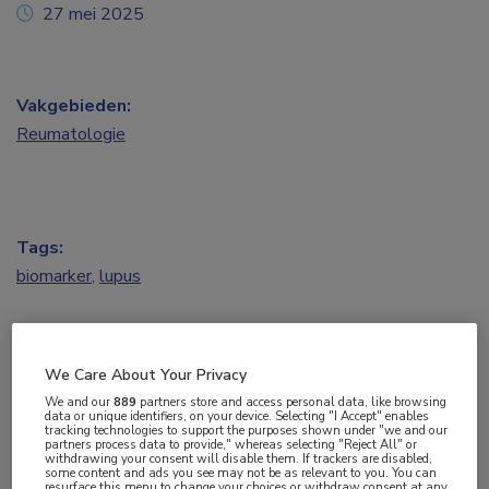
27 mei 2025
Vakgebieden:
Reumatologie
Tags:
biomarker
,
lupus
Systemische lupus erythematosus (SLE) is een
ernstige, multipele systemen aantastende auto-
We Care About Your Privacy
immuunziekte die vrijwel elk orgaansysteem in het
We and our
889
partners store and access personal data, like browsing
data or unique identifiers, on your device. Selecting "I Accept" enables
lichaam kan beschadigen. Deze aandoening gaat
tracking technologies to support the purposes shown under "we and our
partners process data to provide," whereas selecting "Reject All" or
gepaard met aanzienlijke morbiditeit en mortaliteit.
withdrawing your consent will disable them. If trackers are disabled,
some content and ads you see may not be as relevant to you. You can
resurface this menu to change your choices or withdraw consent at any