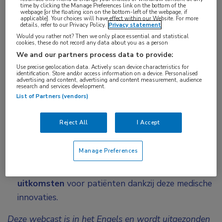
Ondanks de impact van SLE bleef de behandeling
time by clicking the Manage Preferences link on the bottom of the
webpage [or the floating icon on the bottom-left of the webpage, if
decennialang grotendeels onveranderd.
applicable]. Your choices will have effect within our Website. For more
details, refer to our Privacy Policy.
Privacy statement
In deze on demand webcast brengen
Would you rather not? Then we only place essential and statistical
cookies, these do not record any data about you as a person
vooraanstaande experts u volledig op de hoogte
We and our partners process data to provide:
van baanbrekende ontwikkelingen in het SLE-
Use precise geolocation data. Actively scan device characteristics for
identification. Store and/or access information on a device. Personalised
landschap. Er wordt dieper ingegaan op:
advertising and content, advertising and content measurement, audience
research and services development.
List of Partners (vendors)
Nieuwe biomarkers
die vroege en nauwkeurige
diagnose mogelijk maken.
Reject All
I Accept
Innovatieve gerichte therapieën
die een meer
gepersonaliseerde aanpak van de behandeling
Manage Preferences
mogelijk maken.
De vooruitzichten op
betere klinische
uitkomsten
voor patiënten dankzij deze medische
innovaties.
Deze webcast is in het Engels en wordt uitgezonden