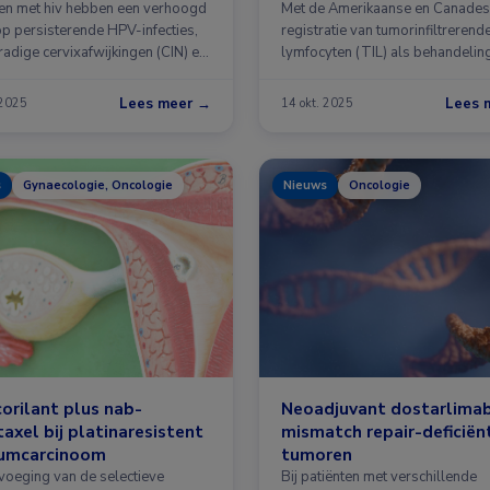
kinderschoenen
n met hiv hebben een verhoogd
Met de Amerikaanse en Canade
op persisterende HPV-infecties,
registratie van tumorinfiltrerend
adige cervixafwijkingen (CIN) en
lymfocyten (TIL) als behandelin
gemetastaseerd melanoom …
Lees meer →
Lees 
 2025
14 okt. 2025
s
Gynaecologie, Oncologie
Nieuws
Oncologie
orilant plus nab-
Neoadjuvant dostarlimab
taxel bij platinaresistent
mismatch repair-deficiën
iumcarcinoom
tumoren
voeging van de selectieve
Bij patiënten met verschillende