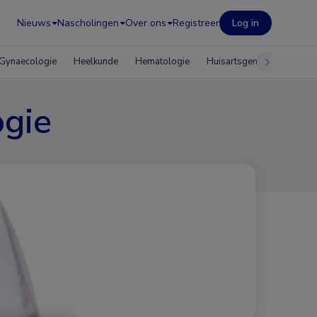
Nieuws
Nascholingen
Over ons
Registreer
Log in
Gynaecologie
Heelkunde
Hematologie
Huisartsgeneeskunde
ogie