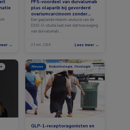
eit
PFS-voordeel van durvalumab
natie
plus olaparib bij gevorderd
ovariumcarcinoom zonder
cin
BRCA-mutatie
Een geplande interim-analyse van de
DUO-O-studie laat zien dat toevoeging
van durvalumab …
meer →
Lees meer →
23 mrt. 2026
ie
Nieuws
Endocrinologie, Oncologie
GLP-1-receptoragonisten en