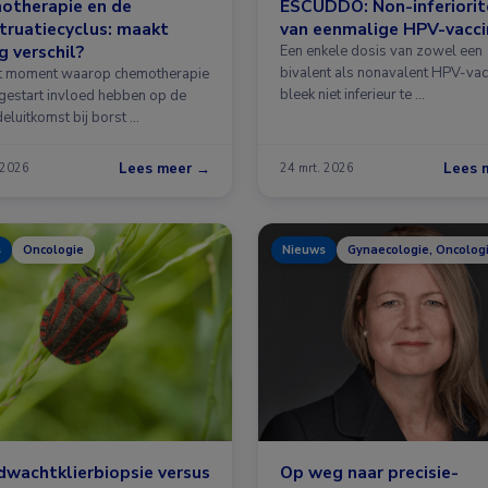
otherapie en de
ESCUDDO: Non-inferiorit
ruatiecyclus: maakt
van eenmalige HPV-vacci
g verschil?
Een enkele dosis van zowel een
bivalent als nonavalent HPV-vac
t moment waarop chemotherapie
bleek niet inferieur te …
gestart invloed hebben op de
eluitkomst bij borst …
Lees meer →
Lees 
 2026
24 mrt. 2026
s
Oncologie
Nieuws
Gynaecologie, Oncolog
dwachtklierbiopsie versus
Op weg naar precisie-