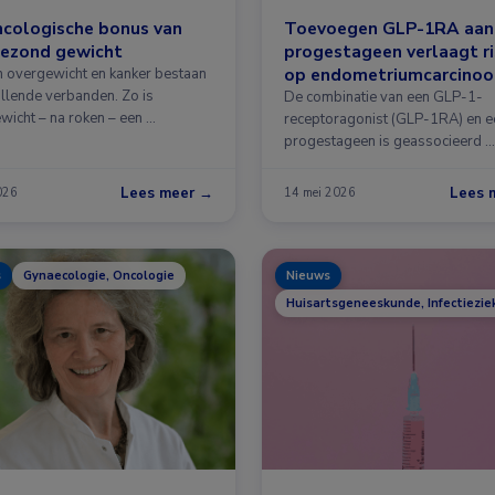
ncologische bonus van
Toevoegen GLP-1RA aan
gezond gewicht
progestageen verlaagt ri
op endometriumcarcino
 overgewicht en kanker bestaan
illende verbanden. Zo is
De combinatie van een GLP-1-
wicht – na roken – een …
receptoragonist (GLP-1RA) en e
progestageen is geassocieerd …
Lees meer →
Lees 
2026
14 mei 2026
s
Gynaecologie, Oncologie
Nieuws
Huisartsgeneeskunde, Infectiezie