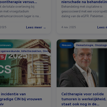
oontherapie versus
nierschade na behandeli
rectomie bij
met cisplatine
 de totale overleving bij
Behandeling met cisplatine is
metriumcarcinoom
n met vroegstadium
geassocieerd met een voorspel
triumcarcinoom lager is na
daling van de eGFR. Patiënten …
teitsparende …
Lees meer →
Lees 
 2025
4 nov. 2025
snieuws
Nieuws
Hematologie, Oncologi
tsgeneeskunde, Infectieziekten, Oncologie
incidentie van
Celtherapie voor solide
radige CIN bij vrouwen
tumoren is werkelijkheid
iv
staat ook nog in de