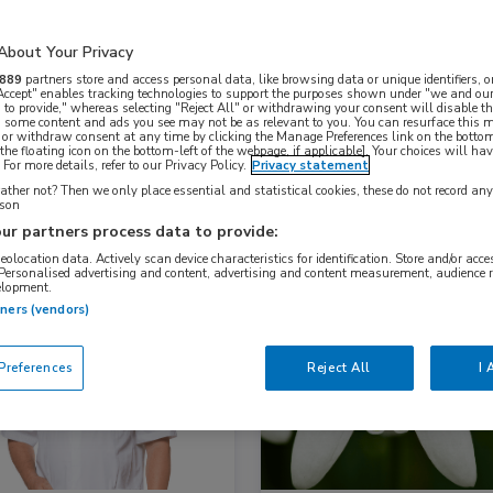
About Your Privacy
Nascholing
Nieuws
889
partners store and access personal data, like browsing data or unique identifiers, o
 Accept" enables tracking technologies to support the purposes shown under "we and our
 to provide," whereas selecting "Reject All" or withdrawing your consent will disable th
, some content and ads you see may not be as relevant to you. You can resurface this
 or withdraw consent at any time by clicking the Manage Preferences link on the bottom
the floating icon on the bottom-left of the webpage, if applicable]. Your choices will hav
For more details, refer to our Privacy Policy.
Privacy statement
ther not? Then we only place essential and statistical cookies, these do not record an
rson
ur partners process data to provide:
geolocation data. Actively scan device characteristics for identification. Store and/or acc
 Personalised advertising and content, advertising and content measurement, audience 
elopment.
s
Nieuws
tners (vendors)
inologie, Gastro-enterologie, Gynaecologie, Oncologie
Huisartsgeneeskunde, Oncologie
references
Reject All
I 