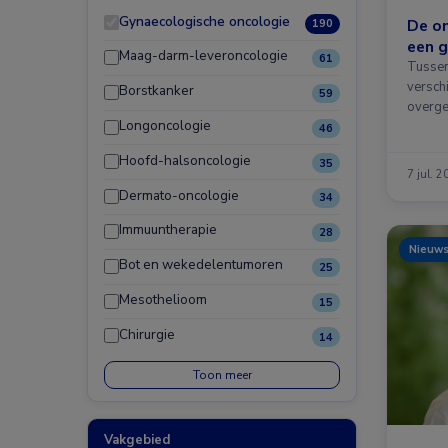
Gynaecologische oncologie
De o
190
een 
Maag-darm-leveroncologie
61
Tussen
versch
Borstkanker
59
overge
Longoncologie
46
Hoofd-halsoncologie
35
7 jul. 
Dermato-oncologie
34
Immuuntherapie
28
Nieuw
Bot en wekedelentumoren
25
Mesothelioom
15
Chirurgie
14
Toon meer
Vakgebied