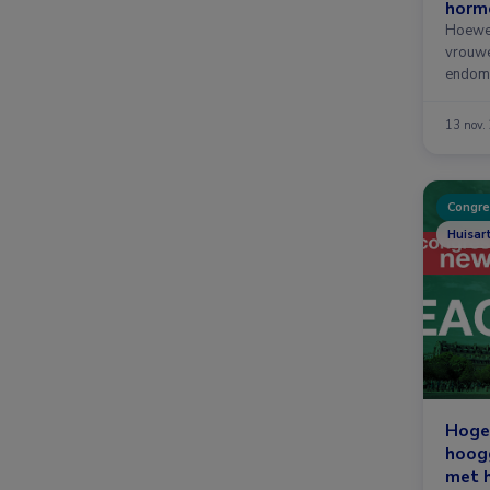
horm
hyste
Hoewel
endo
vrouwe
endome
fertili
13 nov.
Congre
Huisar
Hoge 
hoogg
met h