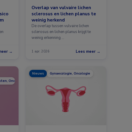
Overlap van vulvaire lichen
sico
sclerosus en lichen planus te
om
weinig herkend
De overlap tussen vulvaire lichen
en
sclerosus en lichen planus krijgt te
weinig erkenning …
meer →
Lees meer →
1 apr. 2026
Nieuws
Gynaecologie, Oncologie
kten, Oncologie