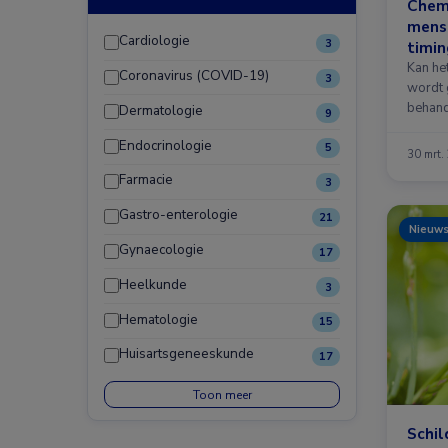
Chem
menst
Cardiologie
3
timin
Kan he
Coronavirus (COVID-19)
3
wordt 
behand
Dermatologie
9
Endocrinologie
5
30 mrt.
Farmacie
3
Gastro-enterologie
21
Nieuw
Gynaecologie
17
Heelkunde
3
Hematologie
15
Huisartsgeneeskunde
17
Toon meer
Schil