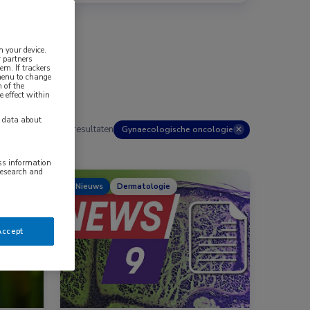
n your device.
 partners
em. If trackers
 menu to change
 of the
e effect within
y data about
190 resultaten
Gynaecologische oncologie
✕
ess information
research and
Nieuws
Dermatologie
Accept