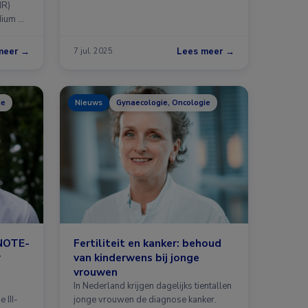
MR)
dium …
meer →
Lees meer →
7 jul. 2025
ie
Nieuws
Gynaecologie, Oncologie
YNOTE-
Fertiliteit en kanker: behoud
r
van kinderwens bij jonge
vrouwen
In Nederland krijgen dagelijks tientallen
 III-
jonge vrouwen de diagnose kanker.