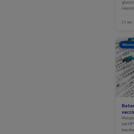
glucoc
relacor
een ve
23 sep.
Nieuw
Bete
vacci
Meisje
het HPV
besche