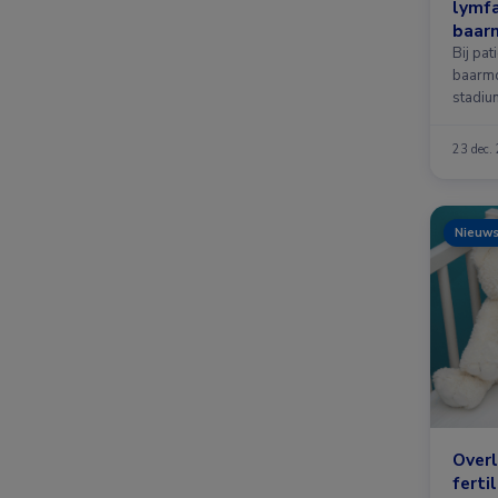
lymf
baar
Bij pat
baarmo
stadiu
schild
23 dec.
Nieuw
Overl
ferti