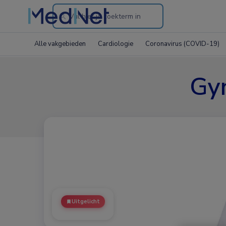
Search
through
Alle vakgebieden
Cardiologie
Coronavirus (COVID-19)
the
website
Gyn
Uitgelicht