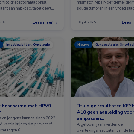
orticoïdreceptorantagonist
mismatch repair-deficiënte (dM
ilant aan nab-paclitaxel geeft
solide tumoren in een vroeg sta
rlenging van de …
Lees meer →
Lees 
 2025
10 jul. 2025
s
Infectieziekten, Oncologie
Nieuws
Gynaecologie, Oncolog
r beschermd met HPV9-
“Huidige resultaten KE
n
A18 geen aanleiding voo
aanpassen
s en jongens kunnen sinds 2022
-vaccin krijgen dat preventief
standaardbehandeling
Afgelopen jaar werden de
rmt tegen 6 …
cervixcarcinoom”
overlevingsresultaten van de fase