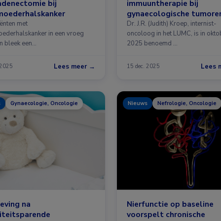
adenectomie bij
immuuntherapie bij
moederhalskanker
gynaecologische tumore
iënten met
Dr. J.R. (Judith) Kroep, internist-
ederhalskanker in een vroeg
oncoloog in het LUMC, is in okto
m bleek een
2025 benoemd …
wachtklierbiopsie …
Lees meer →
Lees 
 2025
15 dec. 2025
s
Gynaecologie, Oncologie
Nieuws
Nefrologie, Oncologie
eving na
Nierfunctie op baseline
liteitsparende
voorspelt chronische