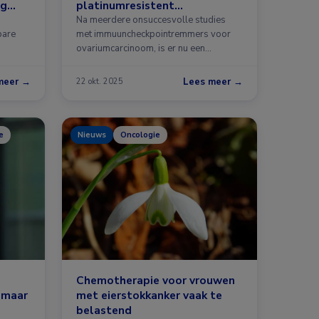
ng
platinumresistent
ovariumcarcinoom
Na meerdere onsuccesvolle studies
bare
met immuuncheckpointremmers voor
ovariumcarcinoom, is er nu een
positieve studie. In …
meer →
Lees meer →
22 okt. 2025
e
Nieuws
Oncologie
Chemotherapie voor vrouwen
, maar
met eierstokkanker vaak te
belastend