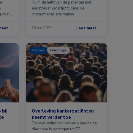
se
Ruim de helft van de patiënten met
e
eierstokkanker krijgt tijdens de
g voor
chemotherapie te maken …
meer →
Lees meer →
25 sep. 2025
Nieuws
Oncologie
 bij
Overleving kankerpatiënten
te
neemt verder toe
De overleving van kanker 4 jaar na de
diagnose is gestegen tot 72 …