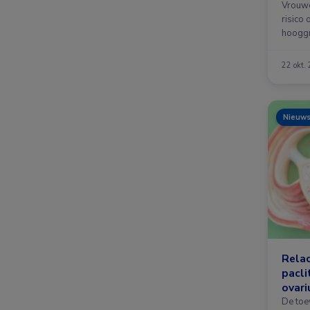
Vrouwe
risico 
hooggr
…
22 okt.
Nieuw
Relac
pacli
ovar
De toe