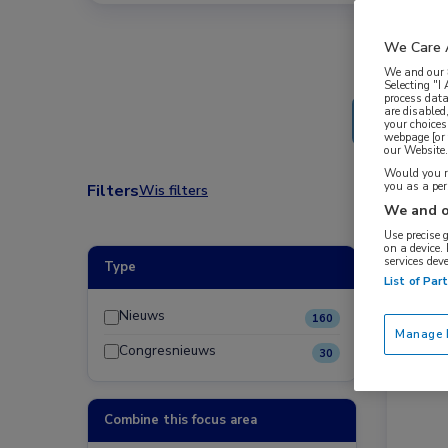
We Care 
We and our
Selecting "I
process data
are disabled
your choices
webpage [or 
our Website. 
Would you ra
you as a pe
Filters
Wis filters
We and o
Use precise 
on a device.
services dev
Type
Nieuw
List of Par
Endocr
Nieuws
160
Manage P
Congresnieuws
30
Combine this focus area