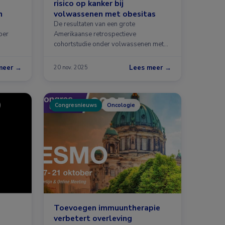
risico op kanker bij
n
volwassenen met obesitas
De resultaten van een grote
ber
Amerikaanse retrospectieve
cohortstudie onder volwassenen met
obesitas suggereren dat …
meer →
Lees meer →
20 nov. 2025
Congresnieuws
Oncologie
Toevoegen immuuntherapie
verbetert overleving