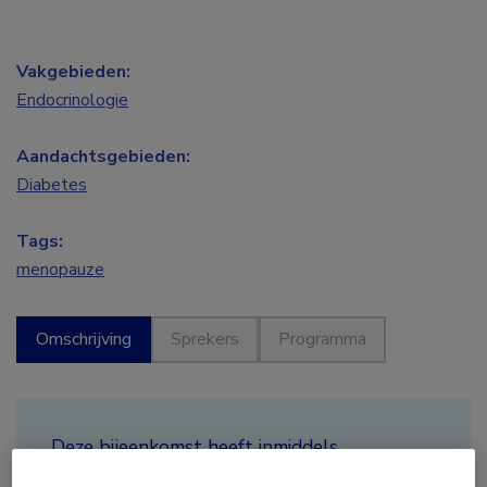
Vakgebieden:
Endocrinologie
Aandachtsgebieden:
Diabetes
Tags:
menopauze
Omschrijving
Sprekers
Programma
Deze bijeenkomst heeft inmiddels
plaatsgevonden.