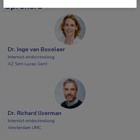
Sprekers
Dr. Inge van Boxelaer
Internist-endocrinoloog
AZ Sint-Lucas Gent
Dr. Richard IJzerman
Internist-endocrinoloog
Amsterdam UMC