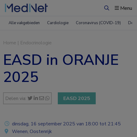
Menu
Zoeken
Alle vakgebieden
Cardiologie
Coronavirus (COVID-19)
Derm
Home
|
Endocrinologie
EASD in ORANJE
2025
Delen via:
EASD 2025
dinsdag, 16 september 2025 van 18:00 tot 21:45
Wenen, Oostenrijk