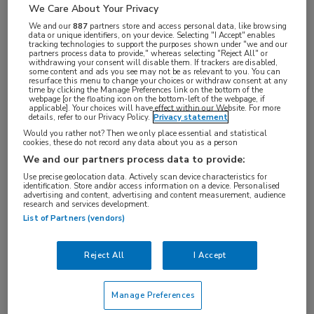
We Care About Your Privacy
We and our
887
partners store and access personal data, like browsing
data or unique identifiers, on your device. Selecting "I Accept" enables
tracking technologies to support the purposes shown under "we and our
Tijdens de EASD Annual Meeting in Wenen
partners process data to provide," whereas selecting "Reject All" or
withdrawing your consent will disable them. If trackers are disabled,
some content and ads you see may not be as relevant to you. You can
organiseert MedNet de 9e editie van het EASD in
resurface this menu to change your choices or withdraw consent at any
time by clicking the Manage Preferences link on the bottom of the
ORANJE dinersymposium.
webpage [or the floating icon on the bottom-left of the webpage, if
applicable]. Your choices will have effect within our Website. For more
details, refer to our Privacy Policy.
Privacy statement
Het ORANJE-diner biedt dé gelegenheid om na een
Would you rather not? Then we only place essential and statistical
cookies, these do not record any data about you as a person
congresdag uw collega’s te ontmoeten en de
We and our partners process data to provide:
nieuwste ontwikkelingen te bespreken. Wat
Use precise geolocation data. Actively scan device characteristics for
betekenen deze voor onze praktijk van morgen?
identification. Store and/or access information on a device. Personalised
advertising and content, advertising and content measurement, audience
research and services development.
Deze avond, onder voorzitterschap van Ingrid Jazet,
List of Partners (vendors)
zullen drie experts u bijpraten over de nieuwste
inzichten en ontwikkelingen binnen diabetes
Reject All
I Accept
mellitus. Kortom, weer een boeiende en levendige
avond voor en door internisten!
Manage Preferences