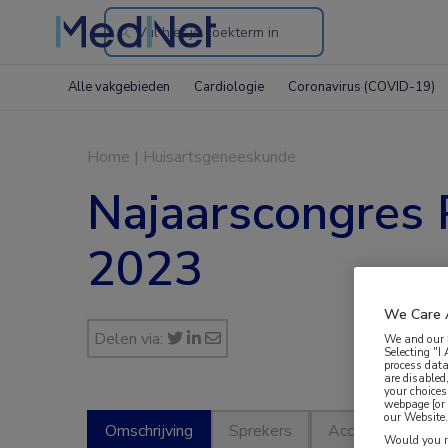
Search
through
Alle vakgebieden
Cardiologie
Coronavirus (COVID-19)
the
website
Home
|
Huisartsgeneeskunde
Najaarscongres 
2023
We Care 
Delen via:
We and our
Selecting "I
process data
are disabled
your choices
webpage [or 
our Website. 
Omschrijving
Sprekers
Accreditatie
Would you ra