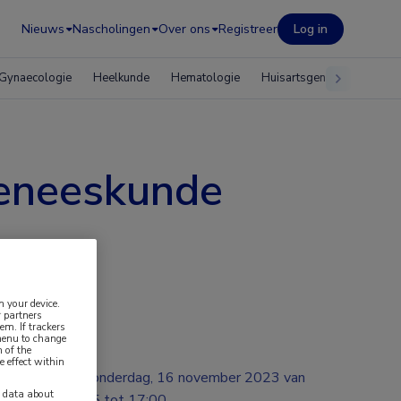
Nieuws
Nascholingen
Over ons
Registreer
Log in
Gynaecologie
Heelkunde
Hematologie
Huisartsgeneeskunde
geneeskunde
n your device.
 partners
em. If trackers
 menu to change
 of the
e effect within
donderdag, 16 november 2023 van
y data about
09:15 tot 17:00