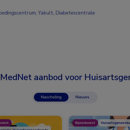
Voedingscentrum, Yakult, Diabetescentrale
 MedNet aanbod voor
Huisartsge
Nascholing
Nieuws
komst
Bijeenkomst
Huisartsgeneesk