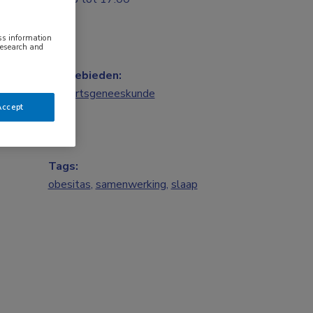
ess information
research and
Vakgebieden:
Huisartsgeneeskunde
Accept
Tags:
obesitas
,
samenwerking
,
slaap