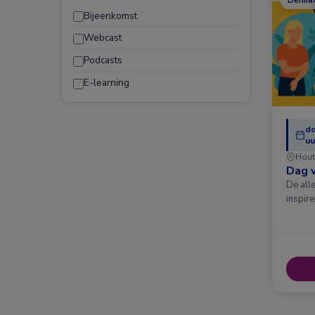
Dermat
Bijeenkomst
Webcast
Podcasts
E-learning
do
uu
Hout
Dag v
De all
inspir