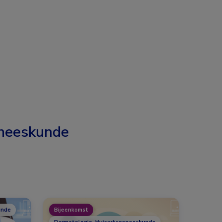
neeskunde
unde
Bijeenkomst