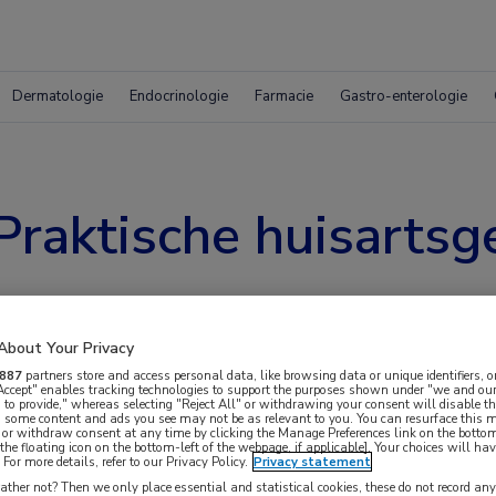
Dermatologie
Endocrinologie
Farmacie
Gastro-enterologie
Praktische huisarts
About Your Privacy
887
partners store and access personal data, like browsing data or unique identifiers, o
 Accept" enables tracking technologies to support the purposes shown under "we and our
 to provide," whereas selecting "Reject All" or withdrawing your consent will disable th
, some content and ads you see may not be as relevant to you. You can resurface this
 or withdraw consent at any time by clicking the Manage Preferences link on the bottom
the floating icon on the bottom-left of the webpage, if applicable]. Your choices will hav
For more details, refer to our Privacy Policy.
Privacy statement
Voor wie?
Programma
ther not? Then we only place essential and statistical cookies, these do not record an