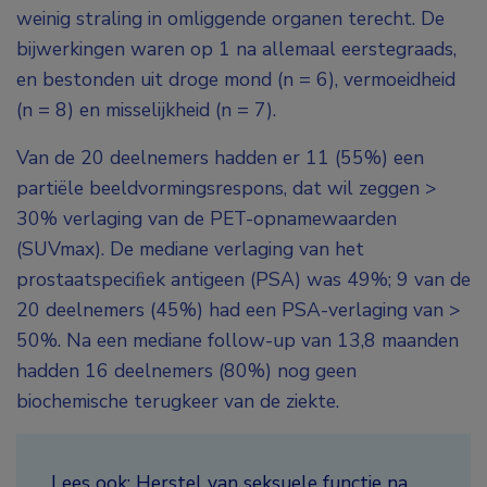
weinig straling in omliggende organen terecht. De
bijwerkingen waren op 1 na allemaal eerstegraads,
en bestonden uit droge mond (n = 6), vermoeidheid
(n = 8) en misselijkheid (n = 7).
Van de 20 deelnemers hadden er 11 (55%) een
partiële beeldvormingsrespons, dat wil zeggen >
30% verlaging van de PET-opnamewaarden
(SUV
max
). De mediane verlaging van het
prostaatspeciﬁek antigeen (PSA) was 49%; 9 van de
20 deelnemers (45%) had een PSA-verlaging van >
50%. Na een mediane follow-up van 13,8 maanden
hadden 16 deelnemers (80%) nog geen
biochemische terugkeer van de ziekte.
Lees ook:
Herstel van seksuele functie na