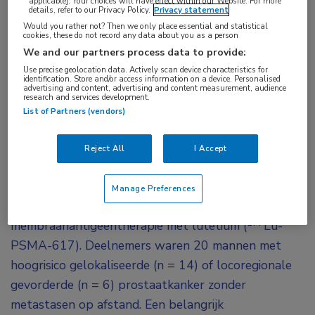
applicable]. Your choices will have effect within our Website. For more
details, refer to our Privacy Policy.
Privacy statement
177
Lu-PSMA-617 gevolgd door chirurgie is veilig,
Would you rather not? Then we only place essential and statistical
wordt goed verdragen en is effectief bij mannen
cookies, these do not record any data about you as a person
We and our partners process data to provide:
die radicale prostatectomie (RP) en
Use precise geolocation data. Actively scan device characteristics for
bekkenlymfeklierdissectie ondergaan. Verder
identification. Store and/or access information on a device. Personalised
advertising and content, advertising and content measurement, audience
onderzoek is de moeite waard, om te kijken of dit
research and services development.
List of Partners (vendors)
een effectieve strategie is bij een selectieve
groep patiënten.
Reject All
I Accept
De zogenoemde LuTectomy-studie (NCT04430192)
is een open-label, fase I/II-studie naar de dosimetrie,
Manage Preferences
werkzaamheid en toxiciteit van prostaatspecifieke
177
membraanantigeentherapie met lutetium (
Lu-
PSMA-617). Deelnemers waren 20 mannen met
hoogrisico gelokaliseerde (n = 14) of locoregionale
gevorderde (n = 6) prostaatkanker zonder
metastasen op afstand. Een belangrijk