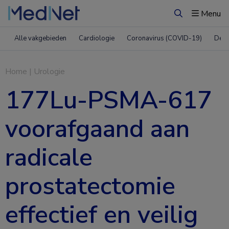
Menu
Zoeken
Alle vakgebieden
Cardiologie
Coronavirus (COVID-19)
Derm
Home
|
Urologie
177Lu-PSMA-617
voorafgaand aan
radicale
prostatectomie
effectief en veilig