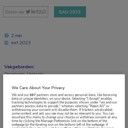
Delen via:
EAU 2023
2 min
mrt 2023
Vakgebieden:
Oncologie
,
Urologie
We Care About Your Privacy
Aandachtsgebieden:
We and our
887
partners store and access personal data, like browsing
Uro-oncologie
data or unique identifiers, on your device. Selecting "I Accept" enables
tracking technologies to support the purposes shown under "we and our
partners process data to provide," whereas selecting "Reject All" or
withdrawing your consent will disable them. If trackers are disabled,
Tags:
some content and ads you see may not be as relevant to you. You can
resurface this menu to change your choices or withdraw consent at any
lutetium
,
prostaatkanker
,
prostatectomie
,
PSMA
time by clicking the Manage Preferences link on the bottom of the
webpage [or the floating icon on the bottom-left of the webpage, if