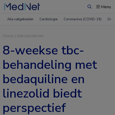
Menu
Zoeken
Alle vakgebieden
Cardiologie
Coronavirus (COVID-19)
Derm
Home
|
Infectieziekten
8-weekse tbc-
behandeling met
bedaquiline en
linezolid biedt
perspectief