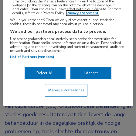
time by clicking the Manage Preferences link on the bottom of the
webpage [or the floating icon on the bottom-left of the webpage, if
Een tbc-behandelregime van 8 weken met
applicable]. Your choices will have effect within our Website. For more
details, refer to our Privacy Policy.
Privacy statement
bedaquiline en linezolid in combinatie met
Would you rather not? Then we only place essential and statistical
nauwkeurige post-behandelingsmonitoring en
cookies, these do not record any data about you as a person
We and our partners process data to provide:
eventuele verlenging van de behandeling lijkt een
Use precise geolocation data. Actively scan device characteristics for
potentieel werkzaam alternatief te bieden ten
identification. Store and/or access information on a device. Personalised
advertising and content, advertising and content measurement, audience
opzichte van het standaard 24-weekse
research and services development.
List of Partners (vendors)
1
behandelregime.
De resultaten werden
gelijktijdig aan het congres gepubliceerd in
The
Reject All
I Accept
2
New England Journal of Medicine
.
Momenteel is een op rifampicine gebaseerd regime
Manage Preferences
van 6 maanden de standaard voor de behandeling
van tuberculose (tbc). Ofschoon deze behandeling in
studies goede resultaten laat zien, levert de lange
behandelduur in de dagelijkse praktijk de nodige
problemen op, zoals slechte therapietrouw en