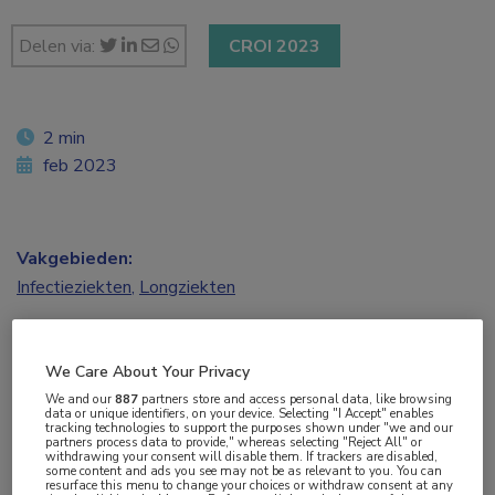
Delen via:
CROI 2023
2 min
feb 2023
Vakgebieden:
Infectieziekten
,
Longziekten
Aandachtsgebieden:
We Care About Your Privacy
Tuberculose
We and our
887
partners store and access personal data, like browsing
data or unique identifiers, on your device. Selecting "I Accept" enables
tracking technologies to support the purposes shown under "we and our
Tags:
partners process data to provide," whereas selecting "Reject All" or
withdrawing your consent will disable them. If trackers are disabled,
bedaquiline
,
linezolid
some content and ads you see may not be as relevant to you. You can
resurface this menu to change your choices or withdraw consent at any