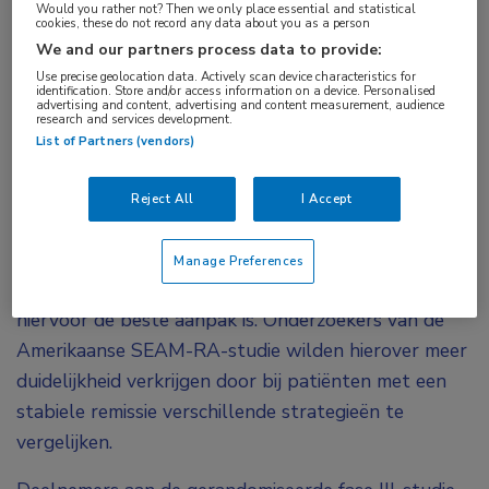
Would you rather not? Then we only place essential and statistical
cookies, these do not record any data about you as a person
met een van beide middelen, is de kans op
We and our partners process data to provide:
behoud van de remissie groter wanneer
Use precise geolocation data. Actively scan device characteristics for
etanercept wordt gecontinueerd. Dit blijkt uit de
identification. Store and/or access information on a device. Personalised
advertising and content, advertising and content measurement, audience
resultaten van de SEAM-RA-studie, die is
research and services development.
List of Partners (vendors)
gepresenteerd tijdens de ACR Convergence
2020.
Reject All
I Accept
Hoewel diverse richtlijnen voor reumatoïde artritis
aanbevelen om bij een langdurige remissie de
Manage Preferences
behandeling af te bouwen, is niet goed bekend wat
hiervoor de beste aanpak is. Onderzoekers van de
Amerikaanse SEAM-RA-studie wilden hierover meer
duidelijkheid verkrijgen door bij patiënten met een
stabiele remissie verschillende strategieën te
vergelijken.