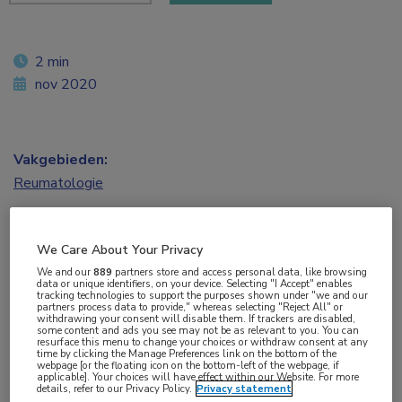
2 min
nov 2020
Vakgebieden:
Reumatologie
Aandachtsgebieden:
We Care About Your Privacy
Reumatoïde artritis
We and our
889
partners store and access personal data, like browsing
data or unique identifiers, on your device. Selecting "I Accept" enables
tracking technologies to support the purposes shown under "we and our
Tags:
partners process data to provide," whereas selecting "Reject All" or
withdrawing your consent will disable them. If trackers are disabled,
etanercept
,
methotrexaat
some content and ads you see may not be as relevant to you. You can
resurface this menu to change your choices or withdraw consent at any
time by clicking the Manage Preferences link on the bottom of the
webpage [or the floating icon on the bottom-left of the webpage, if
Wanneer patiënten met een remissie die zowel
applicable]. Your choices will have effect within our Website. For more
details, refer to our Privacy Policy.
Privacy statement
etanercept als methotrexaat gebruiken, stoppen