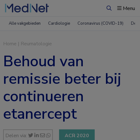
Menu
Zoeken
Alle vakgebieden
Cardiologie
Coronavirus (COVID-19)
Derm
Home
|
Reumatologie
Behoud van
remissie beter bij
continueren
etanercept
Delen via:
ACR 2020