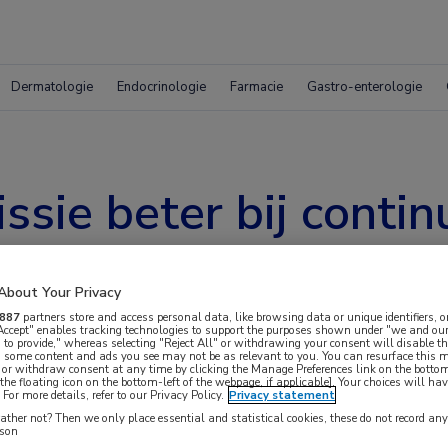
Dermatologie
Endocrinologie
Farmacie
Gastro-enterologie
sie beter bij conti
About Your Privacy
887
partners store and access personal data, like browsing data or unique identifiers, o
 Accept" enables tracking technologies to support the purposes shown under "we and our
 to provide," whereas selecting "Reject All" or withdrawing your consent will disable th
, some content and ads you see may not be as relevant to you. You can resurface this
owel etanercept als methotrexaat gebruiken,
 or withdraw consent at any time by clicking the Manage Preferences link on the bottom
the floating icon on the bottom-left of the webpage, if applicable]. Your choices will hav
e kans op behoud van de remissie groter wanneer
For more details, refer to our Privacy Policy.
Privacy statement
ther not? Then we only place essential and statistical cookies, these do not record an
 uit de resultaten van de SEAM-RA-studie, die is
rson