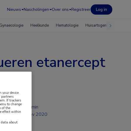
Nieuws
Nascholingen
Over ons
Registreer
Log in
Gynaecologie
Heelkunde
Hematologie
Huisartsgeneeskunde
nueren etanercept
n your device.
 partners
em. If trackers
 menu to change
2 min
 of the
e effect within
nov 2020
y data about