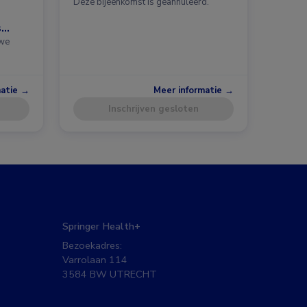
Deze bijeenkomst is geannuleerd.
s
uwe
matie →
Meer informatie →
Inschrijven gesloten
Springer Health+
Bezoekadres:
Varrolaan 114
3584 BW UTRECHT