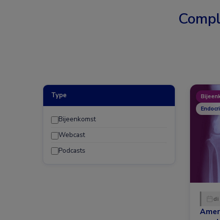
Compl
Type
Bijeen
Endocr
Bijeenkomst
Webcast
Podcasts
di
Amer