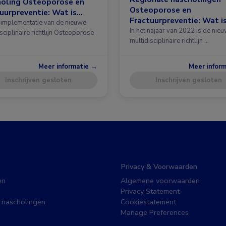
holing Osteoporose en
Osteoporose en
uurpreventie: Wat is
Fractuurpreventie: Wat i
 in de richtlijn?
implementatie van de nieuwe
nieuw in de richtlijn?
In het najaar van 2022 is de nie
sciplinaire richtlijn Osteoporose
multidisciplinaire richtlijn …
Meer informatie →
Meer infor
Inschrijven gesloten
Inschrijven gesloten
Privacy & Voorwaarden
en
Algemene voorwaarden
Privacy Statement
 nascholingen
Cookiestatement
Manage Preferences