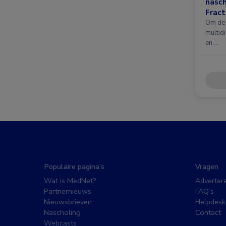
nasc
Fract
nieuw
Om de 
multidi
en …
Populaire pagina’s
Vragen
Wat is MedNet?
Adverter
Partnernieuws
FAQ’s
Nieuwsbrieven
Helpdesk
Nascholing
Contact
Webcasts