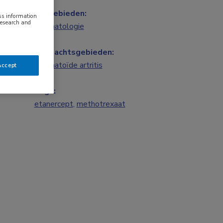
Vakgebieden:
ess information
research and
Reumatologie
Aandachtsgebieden:
Reumatoïde artritis
Accept
Tags:
etanercept
,
methotrexaat