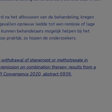
erd na het afbouwen van de behandeling, kregen
 gevallen opnieuw leidde tot een remissie of lage
ie kunnen behandelaars mogelijk helpen bij het
kse praktijk, zo hopen de onderzoekers.
er withdrawal of etanercept or methotrexate in
d remission on combination therapy: results from a
ACR Convergence 2020, abstract 0939.