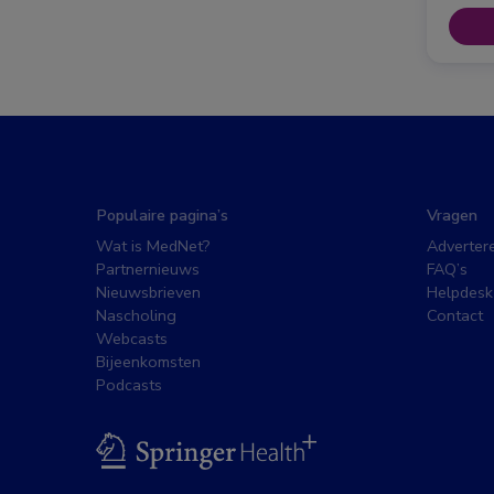
Populaire pagina’s
Vragen
Wat is MedNet?
Adverter
Partnernieuws
FAQ’s
Nieuwsbrieven
Helpdesk
Nascholing
Contact
Webcasts
Bijeenkomsten
Podcasts
BSL