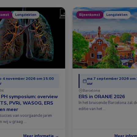
komst
Longziekten
Bijeenkomst
Longziekten
o 4 november 2026 om 15:00
ma 7 september 2026 om 
r
uur
cht
Barcelona
& PH symposium: overview
ERS in ORANJE 2026
ATS, PVRi, WASOG, ERS
In het bruisende Barcelona zal 
 en meer
editie van het …
 succes van voorgaande jaren
n wij u graag …
Meer informatie →
Meer infor