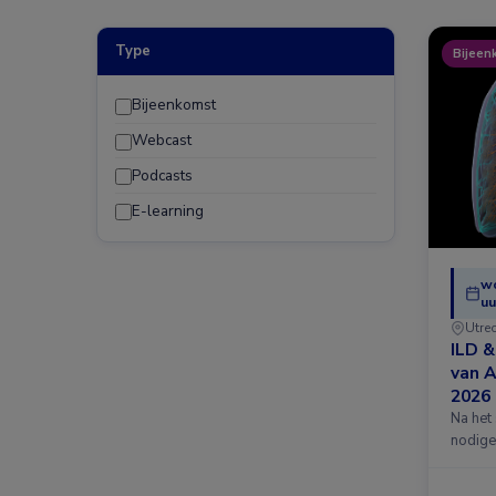
Type
Bijeen
Bijeenkomst
Webcast
Podcasts
E-learning
w
uu
Utre
ILD 
van 
2026
Na het
nodige