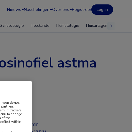
Nieuws
Nascholingen
Over ons
Registreer
Log in
Gynaecologie
Heelkunde
Hematologie
Huisartsgeneeskunde
osinofiel astma
n your device.
 partners
em. If trackers
 menu to change
 of the
e effect within
2 min
jun 2020