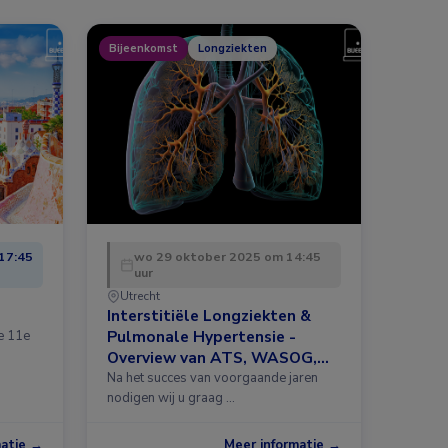
Bijeenkomst
Longziekten
17:45
wo 29 oktober 2025 om 14:45
uur
Utrecht
Interstitiële Longziekten &
Pulmonale Hypertensie -
de 11e
Overview van ATS, WASOG,
ERS 2025 en meer
Na het succes van voorgaande jaren
nodigen wij u graag …
matie →
Meer informatie →