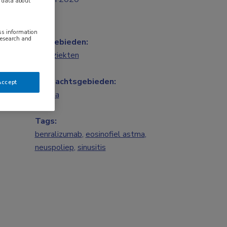
y data about
ess information
research and
Vakgebieden:
Longziekten
Aandachtsgebieden:
Accept
Astma
Tags:
benralizumab
,
eosinofiel astma
,
neuspoliep
,
sinusitis