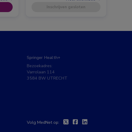
Inschrijven gesloten
Springer Health+
Bezoekadres:
Varrolaan 114
3584 BW UTRECHT
Twitter
Facebook
Linkedin
Volg MedNet op: