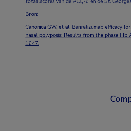
totaalscores van de ACQ-6 en de St. George’
Bron:
Canonica GW, et al. Benralizumab efficacy for 
nasal polyposis: Results from the phase IIIb
1647.
Comp