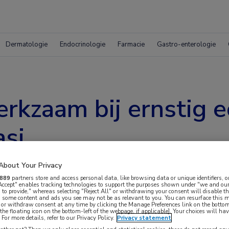
Dermatologie
Endocrinologie
Farmacie
Gastro-enterologie
rkzaam bij ernstig e
asi
About Your Privacy
889
partners store and access personal data, like browsing data or unique identifiers, o
 Accept" enables tracking technologies to support the purposes shown under "we and our
 to provide," whereas selecting "Reject All" or withdrawing your consent will disable th
, some content and ads you see may not be as relevant to you. You can resurface this
 or withdraw consent at any time by clicking the Manage Preferences link on the bottom
the floating icon on the bottom-left of the webpage, if applicable]. Your choices will hav
 van benralizumab, een monoklonaal antilichaam
For more details, refer to our Privacy Policy.
Privacy statement