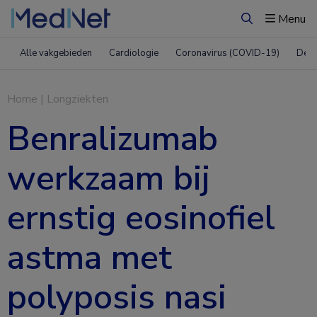
Menu
Zoeken
Alle vakgebieden
Cardiologie
Coronavirus (COVID-19)
Derm
Home
|
Longziekten
Benralizumab
werkzaam bij
ernstig eosinofiel
astma met
polyposis nasi