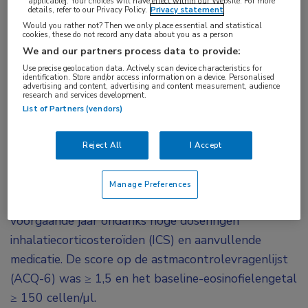
applicable]. Your choices will have effect within our Website. For more
details, refer to our Privacy Policy.
Privacy statement
In de fase IIIb ANDHI-studie is het effect van
Would you rather not? Then we only place essential and statistical
benralizumab, een monoklonaal antilichaam dat
cookies, these do not record any data about you as a person
We and our partners process data to provide:
is gericht tegen de alfaketen van de interleukine-
Use precise geolocation data. Actively scan device characteristics for
5-receptor (CD125), onderzocht bij patiënten
identification. Store and/or access information on a device. Personalised
advertising and content, advertising and content measurement, audience
met ernstig, eosinofiel astma.
Een recente
research and services development.
List of Partners (vendors)
subgroepanalyse toont dat deze biological
tevens werkzaam is bij patiënten met ernstig
Reject All
I Accept
eosinofiel astma en comorbide polyposis nasi.
In de ANDHI-studie participeerden patiënten met
Manage Preferences
ernstig eosinofiel astma en ≥ 2 exacerbaties van het
voorgaande jaar ondanks hoge doseringen
inhalatiecorticosteroïden (ICS) en aanvullende
medicatie. De score op de astmacontrolevragenlijst
(ACQ-6) was ≥ 1,5 en het baseline-eosinofielengetal
≥ 150 cellen/µl.