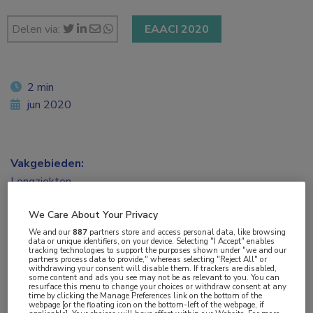
Delen via:
EAACI 2020
2 min
jun 2020
Vakgebieden:
Longziekten
We Care About Your Privacy
Aandachtsgebieden:
We and our
887
partners store and access personal data, like browsing
Astma
data or unique identifiers, on your device. Selecting "I Accept" enables
tracking technologies to support the purposes shown under "we and our
partners process data to provide," whereas selecting "Reject All" or
withdrawing your consent will disable them. If trackers are disabled,
Tags:
some content and ads you see may not be as relevant to you. You can
resurface this menu to change your choices or withdraw consent at any
benralizumab
,
eosinofiel astma
,
neuspoliep
,
sinusitis
time by clicking the Manage Preferences link on the bottom of the
webpage [or the floating icon on the bottom-left of the webpage, if