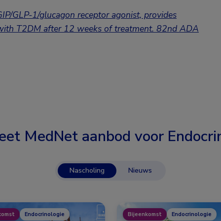
GIP/GLP-1/glucagon receptor agonist, provides
 with T2DM after 12 weeks of treatment
.
82nd ADA
eet MedNet aanbod voor
Endocri
Nascholing
Nieuws
komst
Endocrinologie
Bijeenkomst
Endocrinologie