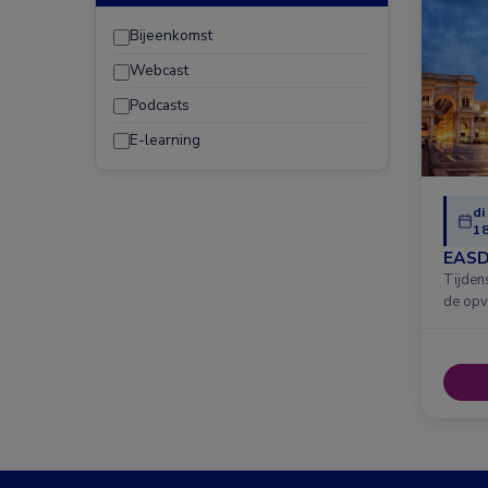
Bijeenkomst
Webcast
Podcasts
E-learning
di
18
EASD
Tijden
de opv