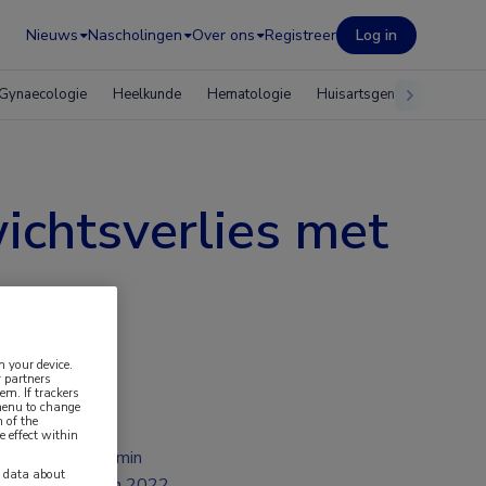
Nieuws
Nascholingen
Over ons
Registreer
Log in
Gynaecologie
Heelkunde
Hematologie
Huisartsgeneeskunde
ichtsverlies met
n your device.
 partners
em. If trackers
 menu to change
 of the
e effect within
2 min
y data about
jun 2022