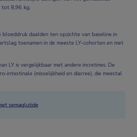
 tot 8,96 kg.
e bloeddruk daalden ten opzichte van baseline in
 hartslag toenamen in de meeste LY-cohorten en met
an LY is vergelijkbaar met andere incretines. De
ntestinale (misselijkheid en diarree), die meestal
et semaglutide