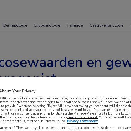
Dermatologie
Endocrinologie
Farmacie
Gastro-enterologie
cosewaarden en gew
toragonist
About Your Privacy
889
partners store and access personal data, like browsing data or unique identifiers, o
 Accept" enables tracking technologies to support the purposes shown under "we and our
 to provide," whereas selecting "Reject All" or withdrawing your consent will disable th
, some content and ads you see may not be as relevant to you. You can resurface this
 or withdraw consent at any time by clicking the Manage Preferences link on the bottom
the floating icon on the bottom-left of the webpage, if applicable]. Your choices will hav
For more details, refer to our Privacy Policy.
Privacy statement
is er nu ook een GIP/GLP-1/glucagon-
ther not? Then we only place essential and statistical cookies, these do not record an