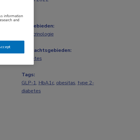
ess information
research and
Vakgebieden:
Endocrinologie
Accept
Aandachtsgebieden:
Diabetes
Tags:
GLP-1
,
HbA1c
,
obesitas
,
type 2-
diabetes