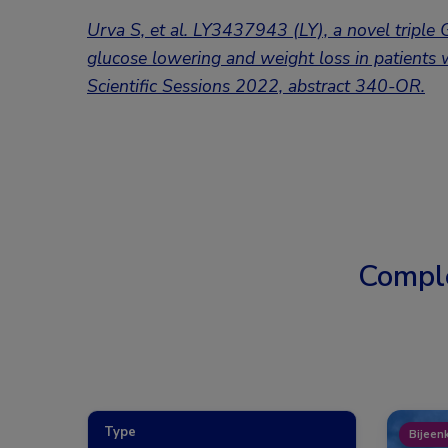
Urva S, et al.
LY3437943 (LY), a novel triple 
glucose lowering and weight loss in patients
Scientific Sessions 2022, abstract
340-OR.
Compl
Type
Bijeen