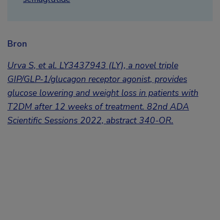
Bron
Urva S, et al.
LY3437943 (LY), a novel triple
GIP/GLP-1/glucagon receptor agonist, provides
glucose lowering and weight loss in patients with
T2DM after 12 weeks of treatment
.
82nd ADA
Scientific Sessions 2022, abstract
340-OR.