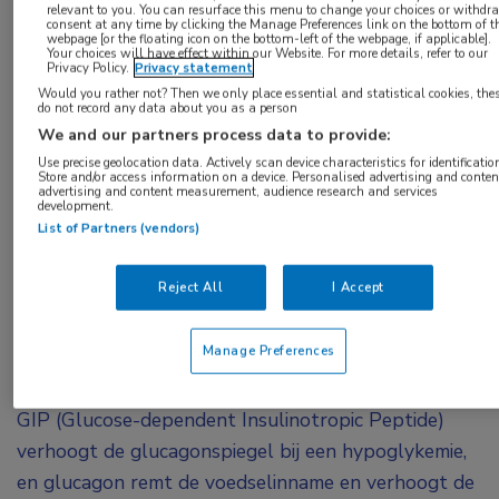
relevant to you. You can resurface this menu to change your choices or withdr
Na de duale GIP/GLP-1 receptoragonisten is er
consent at any time by clicking the Manage Preferences link on the bottom of t
webpage [or the floating icon on the bottom-left of the webpage, if applicable].
Your choices will have effect within our Website. For more details, refer to our
nu ook een GIP/GLP-1/glucagon-receptoragonist:
Privacy Policy.
Privacy statement
LY
3437943 (LY). In een gerandomiseerde,
Would you rather not? Then we only place essential and statistical cookies, the
do not record any data about you as a person
dubbelblinde, placebogecontroleerde fase I-
We and our partners process data to provide:
proof-of-conceptstudie zijn de veiligheid en
Use precise geolocation data. Actively scan device characteristics for identificatio
Store and/or access information on a device. Personalised advertising and conten
verdraagbaarheid van meerdere oplopende
advertising and content measurement, audience research and services
development.
doses van deze ‘triple G’-receptoragonist
List of Partners (vendors)
geanalyseerd bij mensen met diabetes type 2.
Met positieve resultaten.
Reject All
I Accept
LY is een relatief nieuwe ‘triple G’-agonist. Drie
Manage Preferences
doelen in één medicijn: een GLP-1-receptoragonist
verlaagt de bloedglucosewaarden en het gewicht,
GIP (Glucose-dependent Insulinotropic Peptide)
verhoogt de glucagonspiegel bij een hypoglykemie,
en glucagon remt de voedselinname en verhoogt de