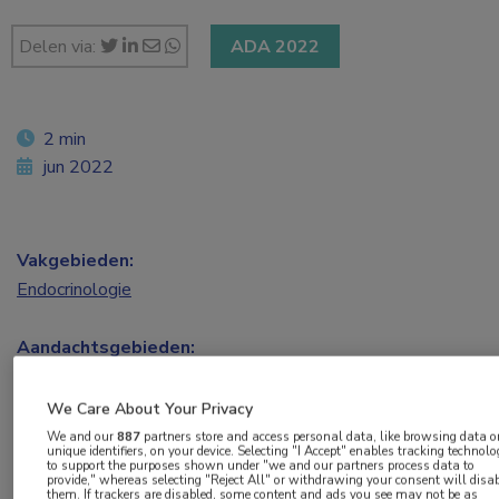
Delen via:
ADA 2022
2 min
jun 2022
Vakgebieden:
Endocrinologie
Aandachtsgebieden:
Diabetes
We Care About Your Privacy
Tags:
We and our
887
partners store and access personal data, like browsing data o
unique identifiers, on your device. Selecting "I Accept" enables tracking technolo
GLP-1
,
HbA1c
,
obesitas
,
type 2-diabetes
to support the purposes shown under "we and our partners process data to
provide," whereas selecting "Reject All" or withdrawing your consent will disa
them. If trackers are disabled, some content and ads you see may not be as