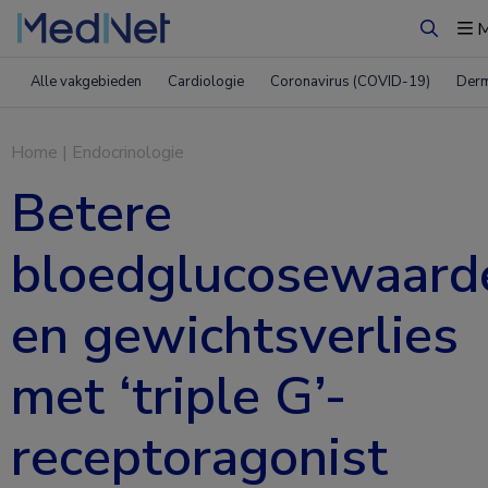
M
Zoeken
Alle vakgebieden
Cardiologie
Coronavirus (COVID-19)
Derm
Home
|
Endocrinologie
Betere
bloedglucosewaard
en gewichtsverlies
met ‘triple G’-
receptoragonist