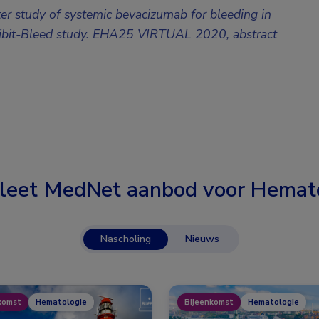
ter study of systemic bevacizumab for bleeding in
Nhibit-Bleed study. EHA25 VIRTUAL 2020, abstract
leet MedNet aanbod voor
Hemato
Nascholing
Nieuws
komst
Hematologie
Bijeenkomst
Hematologie