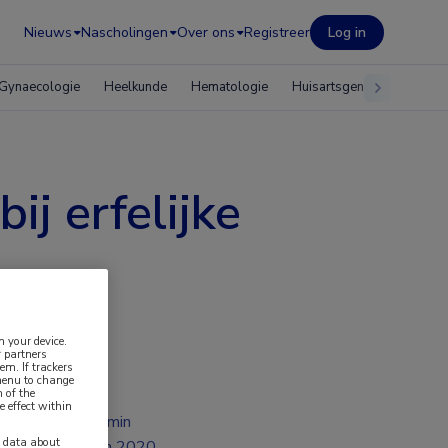
Nieuws
Nascholingen
Over ons
Registreer
Log in
Gynaecologie
Heelkunde
Hematologie
Huisartsgeneeskunde
j erfelijke
n your device.
 partners
em. If trackers
 menu to change
 of the
e effect within
2 min
y data about
jun 2020