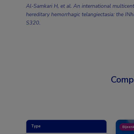
Al-Samkari H, et al. An international multicen
hereditary hemorrhagic telangiectasia: the I
S320.
Comp
Type
Bijeen