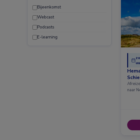
Bijeenkomst
Webcast
Podcasts
E-learning
zo
uu
Hema
Schi
Afreiz
naar N