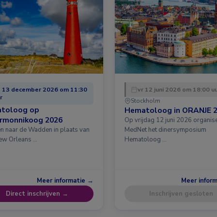
 13 december 2026 om 11:30
vr 12 juni 2026 om 18:00 u
r
Stockholm
toloog op
Hematoloog in ORANJE 
ermonnikoog 2026
Op vrijdag 12 juni 2026 organis
en naar de Wadden in plaats van
MedNet het dinersymposium
ew Orleans …
Hematoloog …
Meer informatie →
Meer infor
Direct inschrijven →
Inschrijven gesloten