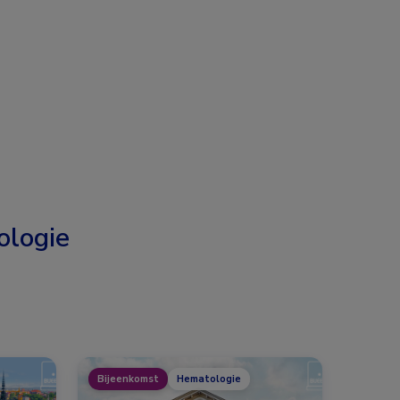
logie
Bijeenkomst
Hematologie