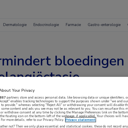
Dermatologie
Endocrinologie
Farmacie
Gastro-enterologie
indert bloedingen bi
elangiëctasie
About Your Privacy
887
partners store and access personal data, like browsing data or unique identifiers, o
 Accept" enables tracking technologies to support the purposes shown under "we and our
 to provide," whereas selecting "Reject All" or withdrawing your consent will disable th
, some content and ads you see may not be as relevant to you. You can resurface this
 or withdraw consent at any time by clicking the Manage Preferences link on the bottom
the floating icon on the bottom-left of the webpage, if applicable]. Your choices will hav
For more details, refer to our Privacy Policy.
Privacy statement
nderen van chronische bloedingen en
ther not? Then we only place essential and statistical cookies, these do not record an