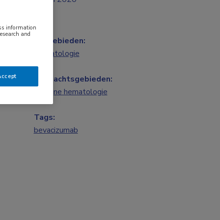
ess information
research and
Vakgebieden:
Hematologie
Accept
Aandachtsgebieden:
Benigne hematologie
Tags:
bevacizumab