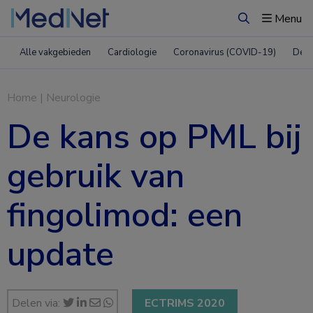
Menu
Zoeken
Alle vakgebieden
Cardiologie
Coronavirus (COVID-19)
Derm
Home
|
Neurologie
De kans op PML bij
gebruik van
fingolimod: een
update
Delen via:
ECTRIMS 2020