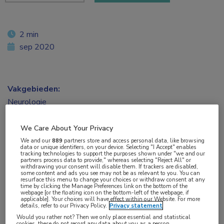
2 min
sep 2020
Vakgebieden:
Neurologie
Aandachtsgebieden:
We Care About Your Privacy
Multipele Sclerose
We and our
889
partners store and access personal data, like browsing
data or unique identifiers, on your device. Selecting "I Accept" enables
tracking technologies to support the purposes shown under "we and our
partners process data to provide," whereas selecting "Reject All" or
Tags:
withdrawing your consent will disable them. If trackers are disabled,
some content and ads you see may not be as relevant to you. You can
fingolimod
,
PML
resurface this menu to change your choices or withdraw consent at any
time by clicking the Manage Preferences link on the bottom of the
webpage [or the floating icon on the bottom-left of the webpage, if
applicable]. Your choices will have effect within our Website. For more
details, refer to our Privacy Policy.
Privacy statement
Bijgewerkte gegevens laten zien dat de kans op
Would you rather not? Then we only place essential and statistical
progressieve multifocale leukencefalopathie
cookies, these do not record any data about you as a person