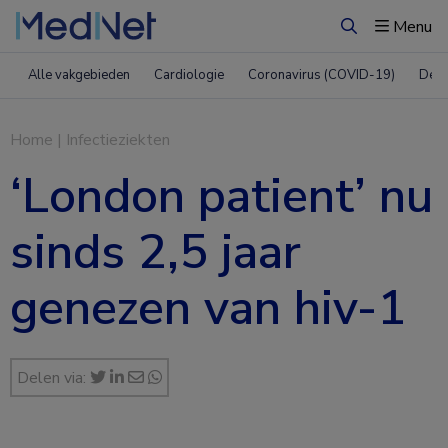
Menu
Zoeken
Alle vakgebieden
Cardiologie
Coronavirus (COVID-19)
Derm
Home
|
Infectieziekten
‘London patient’ nu
sinds 2,5 jaar
genezen van hiv-1
Delen via: