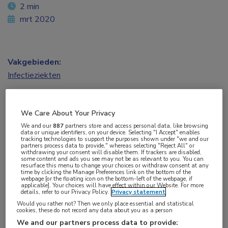
2 min
mrt 2020
Vakgebieden:
Infectieziekten
Aandachtsgebieden:
We Care About Your Privacy
HIV
We and our
887
partners store and access personal data, like browsing
data or unique identifiers, on your device. Selecting "I Accept" enables
tracking technologies to support the purposes shown under "we and our
Tags:
partners process data to provide," whereas selecting "Reject All" or
withdrawing your consent will disable them. If trackers are disabled,
London patient
,
stamceltransplantatie
some content and ads you see may not be as relevant to you. You can
resurface this menu to change your choices or withdraw consent at any
time by clicking the Manage Preferences link on the bottom of the
webpage [or the floating icon on the bottom-left of the webpage, if
Tijdens het CROI-congres van 2020 is een update
applicable]. Your choices will have effect within our Website. For more
details, refer to our Privacy Policy.
Privacy statement
gegeven van de man die in de literatuur
Would you rather not? Then we only place essential and statistical
bekendstaat als de ‘London patient’ en als
cookies, these do not record any data about you as a person
We and our partners process data to provide:
tweede mens ooit is genezen van hiv. Hij is