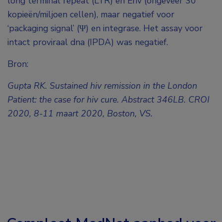
long terminal repeat (LTR) en Env (ongeveer 30
kopieën/miljoen cellen), maar negatief voor
‘packaging signal’ (Ψ) en integrase. Het assay voor
intact proviraal dna (IPDA) was negatief.
Bron:
Gupta RK. Sustained hiv remission in the London
Patient: the case for hiv cure. Abstract 346LB. CROI
2020, 8-11 maart 2020, Boston, VS.