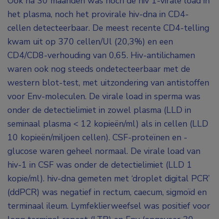
Ook na 30 maanden was noch de hiv 1-virale load in
het plasma, noch het provirale hiv-dna in CD4-
cellen detecteerbaar. De meest recente CD4-telling
kwam uit op 370 cellen/Ul (20,3%) en een
CD4/CD8-verhouding van 0,65. Hiv-antilichamen
waren ook nog steeds ondetecteerbaar met de
western blot-test, met uitzondering van antistoffen
voor Env-moleculen. De virale load in sperma was
onder de detectielimiet in zowel plasma (LLD in
seminaal plasma < 12 kopieën/ml) als in cellen (LLD
10 kopieën/miljoen cellen). CSF-proteïnen en -
glucose waren geheel normaal. De virale load van
hiv-1 in CSF was onder de detectielimiet (LLD 1
kopie/ml). hiv-dna gemeten met ‘droplet digital PCR’
(ddPCR) was negatief in rectum, caecum, sigmoïd en
terminaal ileum. Lymfeklierweefsel was positief voor