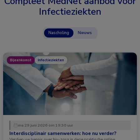
Compleet MedNet aanbod voor
Infectieziekten
Nascholing
Nieuws
Bijeenkomst
Infectieziekten
ma 29 juni 2026 om 19:30 uur
Interdisciplinair samenwerken: hoe nu verder?
Verdiep uw kennis over hiv-zorg in deze praktische online …