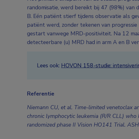
randomisatie, werd bereikt bij 47 (98%) van
B. Eén patiënt stierf tijdens observatie als 
patiënt werd, zonder tekenen van progressie
gestart vanwege MRD-positiviteit. Na 12 ma
detecteerbare (u) MRD had in arm A en B ve
Lees ook:
HOVON 158-studie: intensiverin
Referentie
Niemann CU, et al. Time-limited venetoclax and
chronic lymphocytic leukemia (R/R CLL) who 
randomized phase II Vision HO141 Trial. ASH