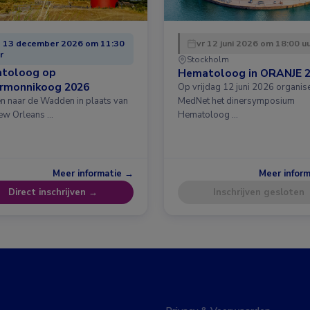
 13 december 2026 om 11:30
vr 12 juni 2026 om 18:00 u
r
Stockholm
toloog op
Hematoloog in ORANJE 
ermonnikoog 2026
Op vrijdag 12 juni 2026 organis
en naar de Wadden in plaats van
MedNet het dinersymposium
ew Orleans …
Hematoloog …
Meer informatie →
Meer infor
Direct inschrijven →
Inschrijven gesloten