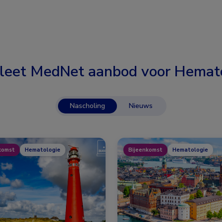
leet MedNet aanbod voor
Hemato
Nascholing
Nieuws
komst
Hematologie
Bijeenkomst
Hematologie