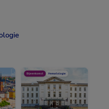
logie
Bijeenkomst
Hematologie