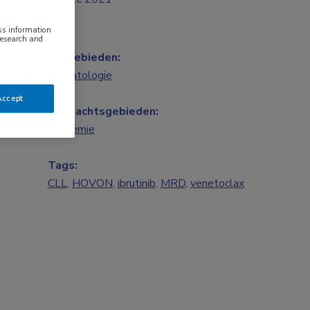
ess information
research and
Vakgebieden:
Hematologie
Accept
Aandachtsgebieden:
Leukemie
Tags:
CLL
,
HOVON
,
ibrutinib
,
MRD
,
venetoclax