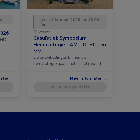
ur
wo 11 februari 2026 om 15:00
uur
Utrecht
2026
Casuïstiek Symposium
eert
Hematologie - AML, DLBCL en
MM
De ontwikkelingen binnen de
hematologie gaan snel en het gebied …
matie →
Meer informatie →
Inschrijven gesloten