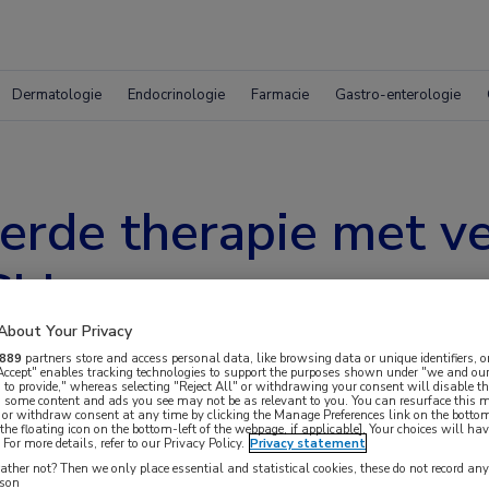
Dermatologie
Endocrinologie
Farmacie
Gastro-enterologie
rde therapie met ve
 CLL
About Your Privacy
889
partners store and access personal data, like browsing data or unique identifiers, o
 Accept" enables tracking technologies to support the purposes shown under "we and our
 to provide," whereas selecting "Reject All" or withdrawing your consent will disable th
, some content and ads you see may not be as relevant to you. You can resurface this
 or withdraw consent at any time by clicking the Manage Preferences link on the bottom
the floating icon on the bottom-left of the webpage, if applicable]. Your choices will hav
For more details, refer to our Privacy Policy.
Privacy statement
ebaseerde behandeling met venetoclax en
ther not? Then we only place essential and statistical cookies, these do not record an
rson