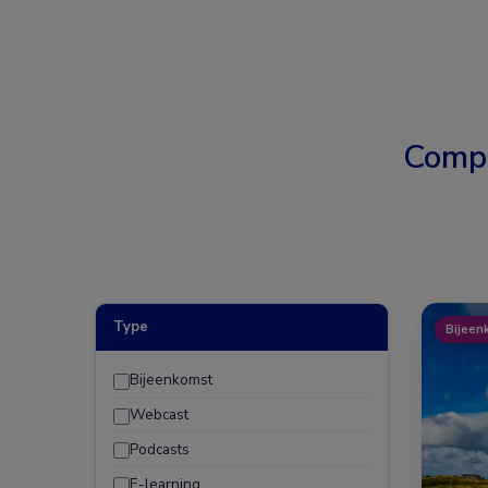
Comp
Type
Bijeen
Bijeenkomst
Webcast
Podcasts
E-learning