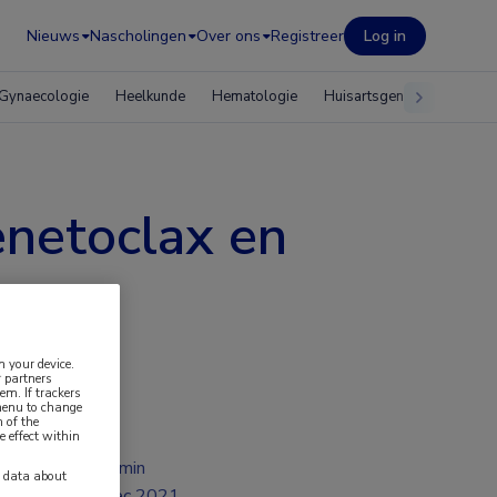
Nieuws
Nascholingen
Over ons
Registreer
Log in
Gynaecologie
Heelkunde
Hematologie
Huisartsgeneeskunde
netoclax en
n your device.
 partners
em. If trackers
 menu to change
 of the
e effect within
2 min
y data about
dec 2021