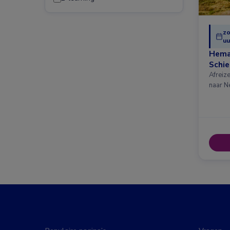
zo
uu
Hema
Schi
Afreiz
naar N