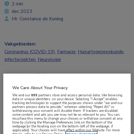
2 min
dec 2023
Mr. Constance de Koning
Vakgebieden:
Coronavirus (COVID-19)
,
Farmacie
,
Huisartsgeneeskunde
,
Infectieziekten
,
Neurologie
Aandachtsgebieden:
Hoofdpijn
,
Vaccinatie
,
Virale infecties
We Care About Your Privacy
We and our
889
partners store and access personal data, like browsing
Tags:
data or unique identifiers, on your device. Selecting "I Accept" enables
tracking technologies to support the purposes shown under "we and our
COVID-19
,
migraine
,
SARS-CoV-2
partners process data to provide," whereas selecting "Reject All" or
withdrawing your consent will disable them. If trackers are disabled,
some content and ads you see may not be as relevant to you. You can
resurface this menu to change your choices or withdraw consent at any
Het meest voorkomende fenotype van post-
time by clicking the Manage Preferences link on the bottom of the
webpage [or the floating icon on the bottom-left of the webpage, if
applicable]. Your choices will have effect within our Website. For more
COVID-19-vaccinatiehoofdpijn blijkt chronische
details, refer to our Privacy Policy.
Privacy statement