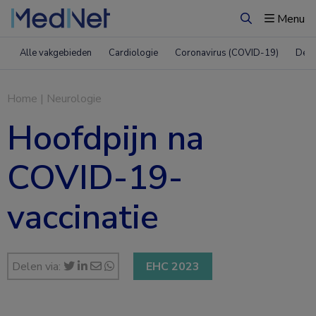
Menu
Zoeken
Alle vakgebieden
Cardiologie
Coronavirus (COVID-19)
Derm
Home
|
Neurologie
Hoofdpijn na
COVID-19-
vaccinatie
Delen via:
EHC 2023