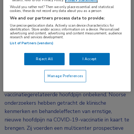
migraine die ondanks profylactische
Would you rather not? Then we only place essential and statistical
cookies, these do not record any data about you as a person
antimigrainebehandeling slechts marginaal
We and our partners process data to provide:
verbeterde tijdens de follow-up. Toekomstige
Use precise geolocation data. Actively scan device characteristics for
identification. Store and/or access information on a device. Personalised
biomarkeranalyses zijn nodig om de
advertising and content, advertising and content measurement, audience
research and services development.
mechanismen achter aanhoudende hoofdpijn na
List of Partners (vendors)
COVID-19-vaccinatie op te helderen.
Reject All
I Accept
Hoofdpijn is het meest voorkomende neurologische
symptoom na COVID-19-vaccinatie. In 1% van de
Manage Preferences
gevallen is de hoofdpijn ernstig. Tot nu toe was het
gedetailleerde klinische fenotype van
vaccinatiegerelateerde hoofdpijn onbekend. Noorse
onderzoekers hebben getracht de klinische
kenmerken en behandeleffecten van ernstige,
nieuwe hoofdpijn na COVID-19-vaccinatie in kaart te
brengen. Zij voerden een multicenter prospectieve