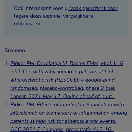
Ook interessant voor u:
Vaak geswitcht naar
lagere dosis aspirine, vergelijkbare
uitkomsten
Bronnen
Ridker PM, Devalaraja M, Baeres FMM, et al. IL-6
inhibition with ziltivekimab in patients at high
atherosclerotic risk (RESCUE): a double-blind,
randomised, placebo-controlled, phase 2 trial.
Lancet. 2021 May 17. Online ahead of print.
Ridker PM. Effects of interleukin-6 inhibition with
ziltivekimab on biomarkers of inflammation among
patients at high risk for atherosclerotic events.
ACC 2021 E-Congress, presentatie 412-16.