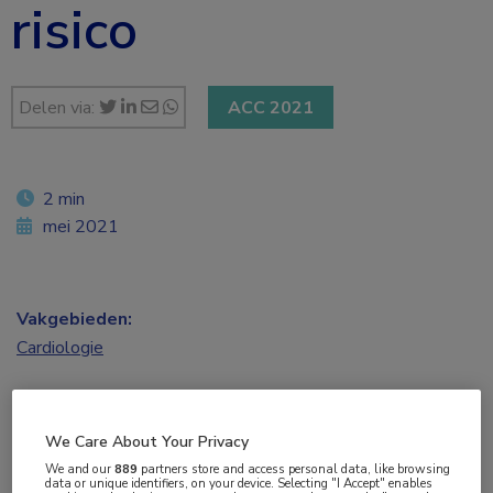
risico
Delen via:
ACC 2021
2 min
mei 2021
Vakgebieden:
Cardiologie
Aandachtsgebieden:
Atherosclerose
We Care About Your Privacy
We and our
889
partners store and access personal data, like browsing
data or unique identifiers, on your device. Selecting "I Accept" enables
Tags: