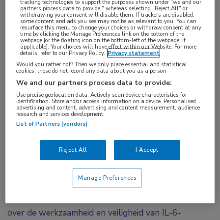
tracking technologies to support the purposes shown under "we and our
partners process data to provide," whereas selecting "Reject All" or
IL-6
,
trombose
,
ziltivekimab
withdrawing your consent will disable them. If trackers are disabled,
some content and ads you see may not be as relevant to you. You can
resurface this menu to change your choices or withdraw consent at any
time by clicking the Manage Preferences link on the bottom of the
Ziltivekimab resulteerde in een aanzienlijke
webpage [or the floating icon on the bottom-left of the webpage, if
applicable]. Your choices will have effect within our Website. For more
afname van ontstekings- en trombosemarkers
details, refer to our Privacy Policy.
Privacy statement
Would you rather not? Then we only place essential and statistical
die relevant zijn voor atherosclerose. Op basis
cookies, these do not record any data about you as a person
van deze gegevens, die gepubliceerd zijn in
The
We and our partners process data to provide:
Lancet
, zullen in een grootschalige studie de
Use precise geolocation data. Actively scan device characteristics for
identification. Store and/or access information on a device. Personalised
cardiovasculaire effecten van ziltivekimab bij
advertising and content, advertising and content measurement, audience
research and services development.
patiënten met een chronische nierziekte,
List of Partners (vendors)
verhoogde high-sensitivity CRP-waarde en
manifeste hart- en vaatziekten geëvalueerd
Reject All
I Accept
worden.
Manage Preferences
Interleukine-6 (IL-6) blijkt bij atherotrombose een
cruciale factor te zijn. Desalniettemin is niets bekend
over de werkzaamheid en veiligheid van IL-6-