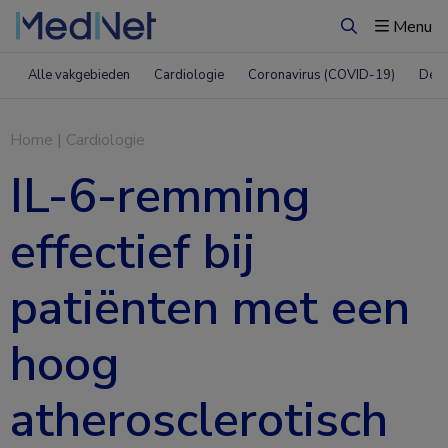
Menu
Zoeken
Alle vakgebieden
Cardiologie
Coronavirus (COVID-19)
Derm
Home
|
Cardiologie
IL-6-remming
effectief bij
patiënten met een
hoog
atherosclerotisch