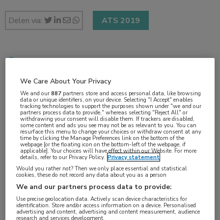
Delen via:
ATS 2019
2 min
mei 2019
We Care About Your Privacy
We and our
887
partners store and access personal data, like browsing
data or unique identifiers, on your device. Selecting "I Accept" enables
tracking technologies to support the purposes shown under "we and our
partners process data to provide," whereas selecting "Reject All" or
Vakgebieden:
withdrawing your consent will disable them. If trackers are disabled,
some content and ads you see may not be as relevant to you. You can
Longziekten
resurface this menu to change your choices or withdraw consent at any
time by clicking the Manage Preferences link on the bottom of the
webpage [or the floating icon on the bottom-left of the webpage, if
applicable]. Your choices will have effect within our Website. For more
Aandachtsgebieden:
details, refer to our Privacy Policy.
Privacy statement
ILD
Would you rather not? Then we only place essential and statistical
cookies, these do not record any data about you as a person
We and our partners process data to provide:
Tags:
Use precise geolocation data. Actively scan device characteristics for
kwaliteit van leven
,
nintedanib
identification. Store and/or access information on a device. Personalised
advertising and content, advertising and content measurement, audience
research and services development.