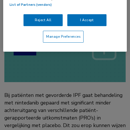
List of Partners (vendors)
Reject All
I Accept
Log hier in om volledige
toegang te krijgen.
Manage Preferences
of
Account maken
Login
Bij patiënten met gevorderde IPF gaat behandeling
met nintedanib gepaard met significant minder
achteruitgang van verschillende patiënt-
gerapporteerde uitkomstmaten (PRO’s) in
vergelijking met placebo. Dit zou erop kunnen wijzen