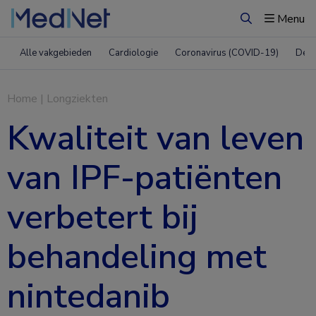
Menu
Zoeken
Alle vakgebieden
Cardiologie
Coronavirus (COVID-19)
Derm
Home
|
Longziekten
Kwaliteit van leven
van IPF-patiënten
verbetert bij
behandeling met
nintedanib