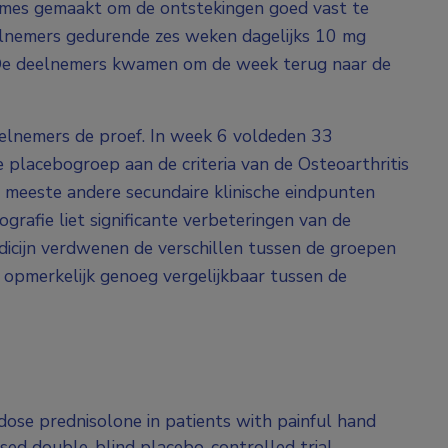
mes gemaakt om de ontstekingen goed vast te
elnemers gedurende zes weken dagelijks 10 mg
. De deelnemers kwamen om de week terug naar de
elnemers de proef. In week 6 voldeden 33
 placebogroep aan de criteria van de Osteoarthritis
e meeste andere secundaire klinische eindpunten
grafie liet significante verbeteringen van de
icijn verdwenen de verschillen tussen de groepen
 opmerkelijk genoeg vergelijkbaar tussen de
dose prednisolone in patients with painful hand
sed double-blind placebo-controlled trial.