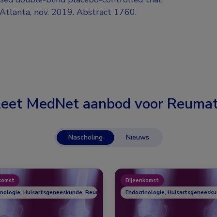
tlanta, nov. 2019. Abstract 1760.
eet MedNet aanbod voor
Reumat
Nascholing
Nieuws
komst
Bijeenkomst
inologie, Huisartsgeneeskunde, Reumatologie
Endocrinologie, Huisartsgeneesk