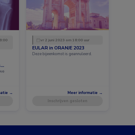
8:00
vr 2 juni 2023 om 18:00 uur
EULAR in ORANJE 2023
Deze bijeenkomst is geannuleerd.
s
uwe
matie →
Meer informatie →
Inschrijven gesloten