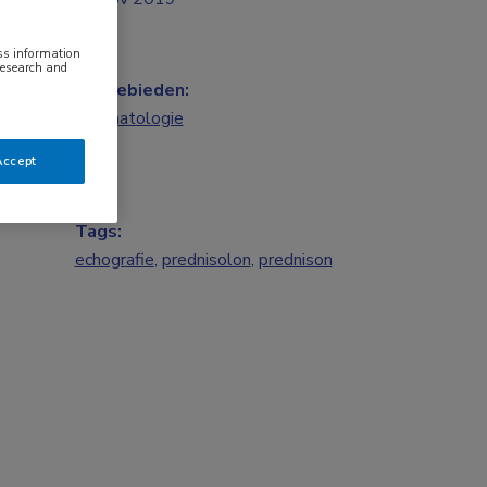
ess information
research and
Vakgebieden:
Reumatologie
Accept
Tags:
echografie
,
prednisolon
,
prednison