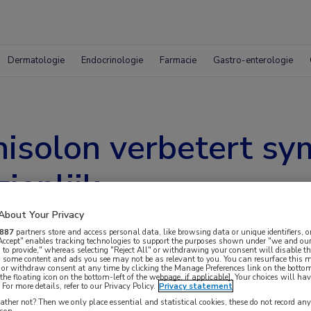
Dermatologie
Endocrinologie
Farmacie
Gastro-enterologie
nisolon verbetert s
ienlijk
About Your Privacy
887
partners store and access personal data, like browsing data or unique identifiers, o
 Accept" enables tracking technologies to support the purposes shown under "we and our
 to provide," whereas selecting "Reject All" or withdrawing your consent will disable th
, some content and ads you see may not be as relevant to you. You can resurface this
 or withdraw consent at any time by clicking the Manage Preferences link on the bottom
the floating icon on the bottom-left of the webpage, if applicable]. Your choices will hav
For more details, refer to our Privacy Policy.
Privacy statement
at een zes weken durende behandeling met
ther not? Then we only place essential and statistical cookies, these do not record an