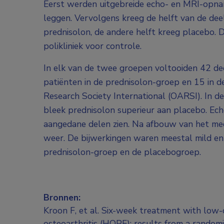
Eerst werden uitgebreide echo- en MRI-opna
leggen. Vervolgens kreeg de helft van de de
prednisolon, de andere helft kreeg placebo
polikliniek voor controle.
In elk van de twee groepen voltooiden 42 de
patiënten in de prednisolon-groep en 15 in de
Research Society International (OARSI). In d
bleek prednisolon superieur aan placebo. Echo
aangedane delen zien. Na afbouw van het med
weer. De bijwerkingen waren meestal mild en
prednisolon-groep en de placebogroep.
Bronnen:
Kroon F, et al. Six-week treatment with low-
osteoarthritis (HOPE): results from a randomi