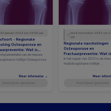
 30 januari 2024 om 18:00 uur
ma 6 november 2023 om 1
uur
sfoort - Regionale
Regionale nascholingen
holing Osteoporose en
Osteoporose en
uurpreventie: Wat is
Fractuurpreventie: Wat i
 in de richtlijn?
implementatie van de nieuwe
nieuw in de richtlijn?
In het najaar van 2022 is de nie
sciplinaire richtlijn Osteoporose
multidisciplinaire richtlijn …
Meer informatie →
Meer infor
Inschrijven gesloten
Inschrijven gesloten