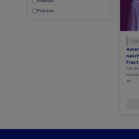
Webcast
Podcasts
di
Amer
nasc
Fract
nieuw
Om de 
multidi
en …