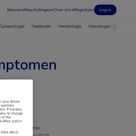
Nieuws
Nascholingen
Over ons
Registreer
Log in
Gynaecologie
Heelkunde
Hematologie
Huisartsgeneeskunde
ymptomen
n your device.
 partners
em. If trackers
 menu to change
 of the
e effect within
2 min
y data about
nov 2019