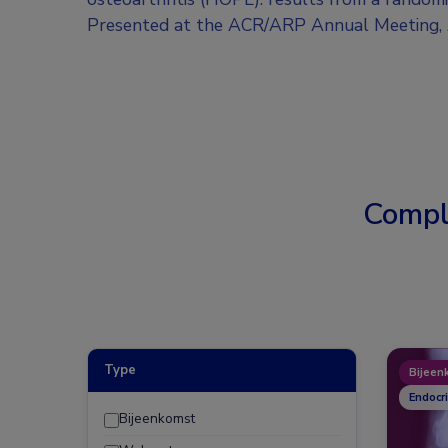
Presented at the ACR/ARP Annual Meeting, A
Compl
Type
Bijeen
Endocr
Bijeenkomst