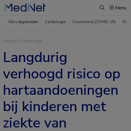
Menu
Zoeken
Alle vakgebieden
Cardiologie
Coronavirus (COVID-19)
Derm
Home
|
Cardiologie
Langdurig
verhoogd risico op
hartaandoeningen
bij kinderen met
ziekte van