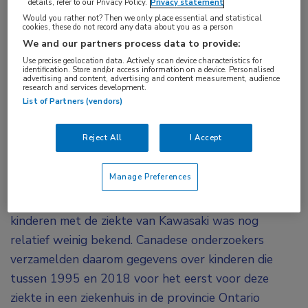
details, refer to our Privacy Policy.
Privacy statement
arteriitis
,
vasculitis
Would you rather not? Then we only place essential and statistical
cookies, these do not record any data about you as a person
We and our partners process data to provide:
Bij kinderen die zijn opgenomen voor de ziekte
Use precise geolocation data. Actively scan device characteristics for
identification. Store and/or access information on a device. Personalised
van Kawasaki is het risico op cardiovasculaire
advertising and content, advertising and content measurement, audience
research and services development.
problemen langdurig verhoogd. Uit een
List of Partners (vendors)
retrospectieve studie die werd gepresenteerd
tijdens ACR Convergence 2020 bleek dat na een
Reject All
I Accept
mediane follow-up van ruim 11 jaar meer dan
16% een cardiovasculair event doormaakte.
Manage Preferences
Over het lange termijn cardiovasculaire risico van
kinderen met de ziekte van Kawasaki was nog
relatief weinig bekend. Canadese onderzoekers
verzamelden daarom gegevens over kinderen die
tussen 1995 en 2018 voor het eerst voor deze
ziekte in een ziekenhuis in de provincie Ontario