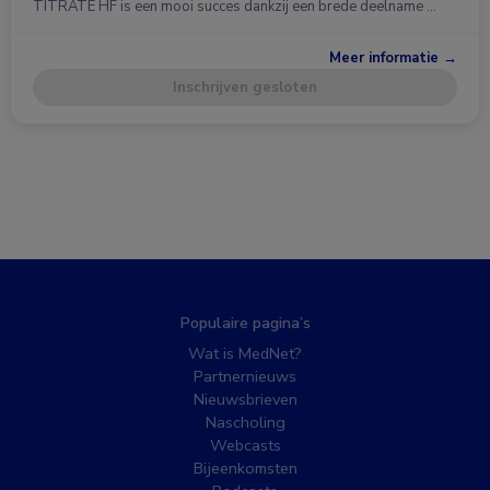
TITRATE HF is een mooi succes dankzij een brede deelname …
Meer informatie →
Inschrijven gesloten
Populaire pagina’s
Wat is MedNet?
Partnernieuws
Nieuwsbrieven
Nascholing
Webcasts
Bijeenkomsten