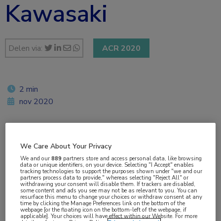
Kawasaki
Delen via:
ACR 2020
2 min
nov 2020
Vakgebieden:
We Care About Your Privacy
Cardiologie
,
Reumatologie
We and our
889
partners store and access personal data, like browsing
data or unique identifiers, on your device. Selecting "I Accept" enables
tracking technologies to support the purposes shown under "we and our
partners process data to provide," whereas selecting "Reject All" or
Aandachtsgebieden:
withdrawing your consent will disable them. If trackers are disabled,
some content and ads you see may not be as relevant to you. You can
Vasculitis
resurface this menu to change your choices or withdraw consent at any
time by clicking the Manage Preferences link on the bottom of the
webpage [or the floating icon on the bottom-left of the webpage, if
applicable]. Your choices will have effect within our Website. For more
Tags: