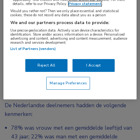
details, refer to our Privacy Policy.
Privacy statement
therapiefalen op meerdere profylactische
Would you rather not? Then we only place essential and statistical
cookies, these do not record any data about you as a person
medicijnen lijken er meer last van te hebben.
We and our partners process data to provide:
Deze resultaten zijn in lijn met de algehele
Use precise geolocation data. Actively scan device characteristics for
resultaten die in deze wereldwijde survey zijn
identification. Store and/or access information on a device. Personalised
advertising and content, advertising and content measurement, audience
gevonden.
research and services development.
List of Partners (vendors)
De totale studie omvatten 31 landen in Noord- en
Zuid-Amerika, Europa, het Midden-Oosten, Noord-
Reject All
I Accept
Afrika en de Azië-Pacific regio. Van de 11.266
deelnemende patiënten woonden er 340 in
Manage Preferences
Nederland.
De Nederlandse deelnemers hadden de volgende
kenmerken:
78% was vrouw met een gemiddelde leeftijd van
43 jaar; 22% was man met een gemiddelde