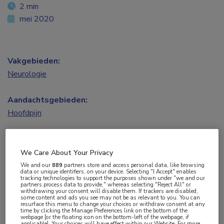
2 min
mei 2020
Vakgebieden:
Neurologie
Aandachtsgebieden:
Hoofdpijn
Tags:
migraine
We Care About Your Privacy
We and our
889
partners store and access personal data, like browsing
data or unique identifiers, on your device. Selecting "I Accept" enables
tracking technologies to support the purposes shown under "we and our
De Nederlandse resultaten van de ‘My Migraine
partners process data to provide," whereas selecting "Reject All" or
withdrawing your consent will disable them. If trackers are disabled,
Voice-survey’ maken duidelijk dat migraine een
some content and ads you see may not be as relevant to you. You can
resurface this menu to change your choices or withdraw consent at any
aanzienlijke functionele, emotionele en
time by clicking the Manage Preferences link on the bottom of the
webpage [or the floating icon on the bottom-left of the webpage, if
economische impact heeft. Patiënten met
applicable]. Your choices will have effect within our Website. For more