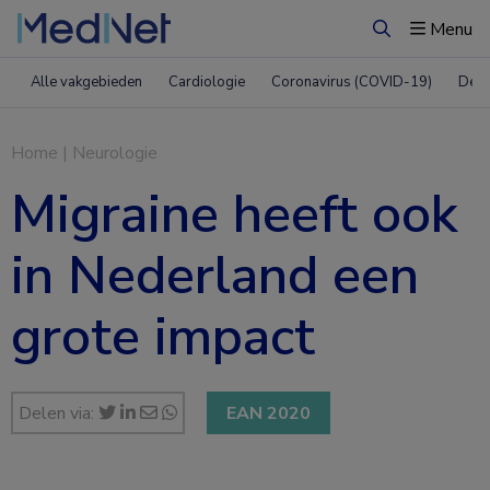
Menu
Zoeken
Alle vakgebieden
Cardiologie
Coronavirus (COVID-19)
Derm
Home
|
Neurologie
Migraine heeft ook
in Nederland een
grote impact
Delen via:
EAN 2020