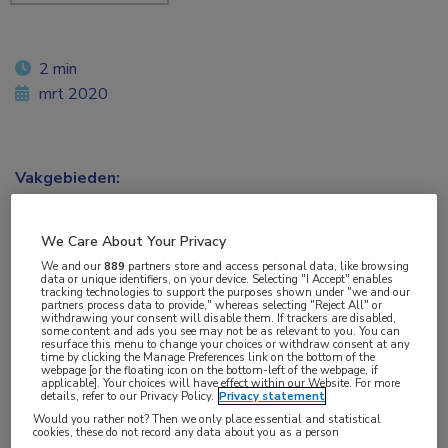
2 min
mrt 2020
Vakgebieden:
Cardiologie
,
Infectieziekten
We Care About Your Privacy
Aandachtsgebieden:
We and our
889
partners store and access personal data, like browsing
data or unique identifiers, on your device. Selecting "I Accept" enables
HIV
tracking technologies to support the purposes shown under "we and our
partners process data to provide," whereas selecting "Reject All" or
withdrawing your consent will disable them. If trackers are disabled,
some content and ads you see may not be as relevant to you. You can
Tags:
resurface this menu to change your choices or withdraw consent at any
time by clicking the Manage Preferences link on the bottom of the
acuut coronair syndroom
webpage [or the floating icon on the bottom-left of the webpage, if
applicable]. Your choices will have effect within our Website. For more
details, refer to our Privacy Policy.
Privacy statement
Bij mensen die met hiv zijn geïnfecteerd, is de
Would you rather not? Then we only place essential and statistical
cookies, these do not record any data about you as a person
cardiovasculaire mortaliteit verhoogd, maar