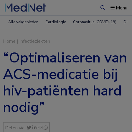
Menu
Zoeken
Alle vakgebieden
Cardiologie
Coronavirus (COVID-19)
Derm
Home
|
Infectieziekten
“Optimaliseren van
ACS-medicatie bij
hiv-patiënten hard
nodig”
Delen via: