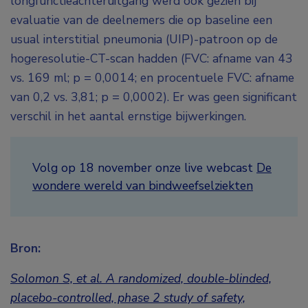
longfunctieachteruitgang werd ook gezien bij
evaluatie van de deelnemers die op baseline een
usual interstitial pneumonia (UIP)-patroon op de
hogeresolutie-CT-scan hadden (FVC: afname van 43
vs. 169 ml; p = 0,0014; en procentuele FVC: afname
van 0,2 vs. 3,81; p = 0,0002). Er was geen significant
verschil in het aantal ernstige bijwerkingen.
Volg op 18 november onze live webcast
De
wondere wereld van bindweefselziekten
Bron:
Solomon S, et al. A randomized, double-blinded,
placebo-controlled, phase 2 study of safety,