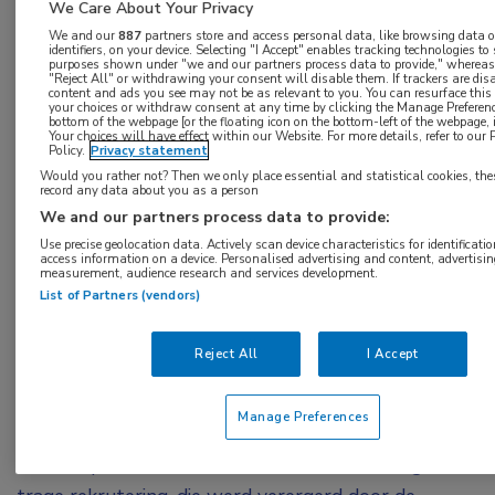
We Care About Your Privacy
primaire eindpunt te detecteren, bleek pirfenidon
We and our
887
partners store and access personal data, like browsing data 
identifiers, on your device. Selecting "I Accept" enables tracking technologies to
veilig te zijn en vertraagde het de afname van de
purposes shown under "we and our partners process data to provide," whereas
"Reject All" or withdrawing your consent will disable them. If trackers are di
FVC in de loop van de tijd bij patiënten met RA-
content and ads you see may not be as relevant to you. You can resurface thi
your choices or withdraw consent at any time by clicking the Manage Preferenc
ILD. Dit effect was meer uitgesproken bij
bottom of the webpage [or the floating icon on the bottom-left of the webpage, i
Your choices will have effect within our Website. For more details, refer to our 
degenen die op baseline een UIP-patroon
Policy.
Privacy statement
Would you rather not? Then we only place essential and statistical cookies, the
hadden.
record any data about you as a person
We and our partners process data to provide:
Een aan reumatoïde artritis gerelateerde interstitiële
Use precise geolocation data. Actively scan device characteristics for identificatio
longziekte (RA-ILD) is een veelvoorkomende
access information on a device. Personalised advertising and content, advertisi
measurement, audience research and services development.
aandoening waaraan 10% van de getroffen
List of Partners (vendors)
patiënten vroegtijdig overlijdt.
Reject All
I Accept
In de fase II-studie TRAIL1 zijn de veiligheid,
verdraagbaarheid en werkzaamheid van pirfenidon
Manage Preferences
onderzocht bij patiënten met RA-ILD. Het plan was
om 270 patiënten te includeren, maar vanwege de