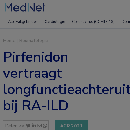
Alle vakgebieden
Cardiologie
Coronavirus (COVID-19)
Derm
Home
|
Reumatologie
Pirfenidon
vertraagt
longfunctieachterui
bij RA-ILD
Delen via:
ACR 2021